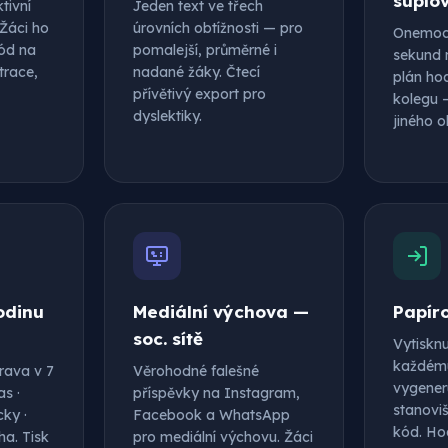
suplo
tivní
Jeden text ve třech
 Žáci ho
úrovních obtížnosti — pro
Onemocn
ód na
pomalejší, průměrné i
sekund 
trace,
nadané žáky. Čtecí
plán hod
přívětivý export pro
kolegu —
dyslektiky.
jiného o
odinu
Mediální výchova —
Papír
soc. sítě
Vytiskn
každému
rava v 7
Věrohodné falešné
vygener
as ·
příspěvky na Instagram,
stanovišt
cky ·
Facebook a WhatsApp
kód. Ho
ha. Tisk
pro mediální výchovu. Žáci