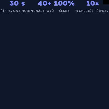
30 s
40+
100%
10×
PŘÍPRAVA NA HODINU
NÁSTROJŮ
ČESKY
RYCHLEJŠÍ PŘÍPRAV