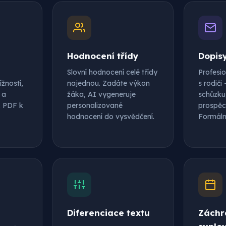
Hodnocení třídy
Dopis
Slovní hodnocení celé třídy
Profesi
žností,
najednou. Zadáte výkon
s rodiči
 a
žáka, AI vygeneruje
schůzku
. PDF k
personalizované
prospěc
hodnocení do vysvědčení.
Formální
Diferenciace textu
Záchr