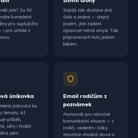
vání
slovní úlohy
ěli jste? Za 30
Každý žák dostane jiná
máte kompletní
čísla a jména — stejný
iny pro suplujícího
pojem, jiné zadání.
 i pro učitele z
Opisovat nemá smysl. Tisk
boru.
připravených listů jedním
klikem.
ová únikovka
Email rodičům z
poznámek
utelná únikovka ke
 tématu. AI
Pomocník pro náročné
uje příběh,
komunikační situace — s
ě, šifry i finální
rodiči, vedením i žáky.
dina jako
Navrhne vhodná slova a