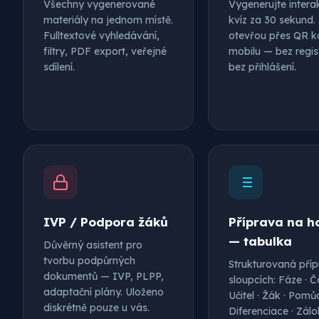
Všechny vygenerované
Vygenerujte interak
materiály na jednom místě.
kvíz za 30 sekund.
Fulltextové vyhledávání,
otevřou přes QR k
filtry, PDF export, veřejné
mobilu — bez regis
sdílení.
bez přihlášení.
IVP / Podpora žáků
Příprava na h
— tabulka
Důvěrný asistent pro
tvorbu podpůrných
Strukturovaná příp
dokumentů — IVP, PLPP,
sloupcích: Fáze · Č
adaptační plány. Uloženo
Učitel · Žák · Pomů
diskrétně pouze u vás.
Diferenciace · Zálo