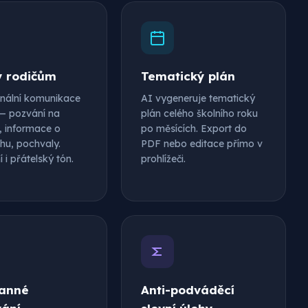
y rodičům
Tematický plán
onální komunikace
AI vygeneruje tematický
 — pozvání na
plán celého školního roku
, informace o
po měsících. Export do
hu, pochvaly.
PDF nebo editace přímo v
 i přátelský tón.
prohlížeči.
anné
Anti-podváděcí