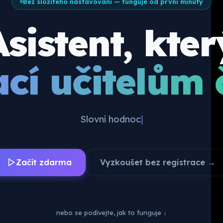
Bez složitého nastavování — funguje od první minuty
Asistent, kter
ací učitelům 
Tema
|
Začít zdarma
Vyzkoušet bez registrace →
nebo se podívejte, jak to funguje ↓