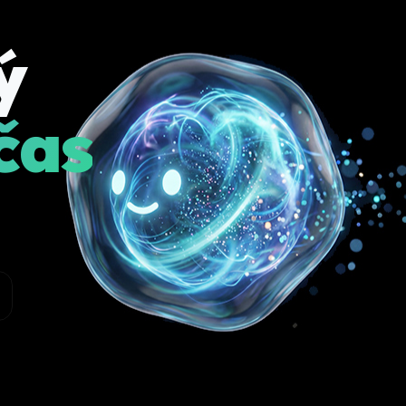
ý
čas