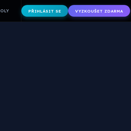
KOLY
PŘIHLÁSIT SE
VYZKOUŠET ZDARMA