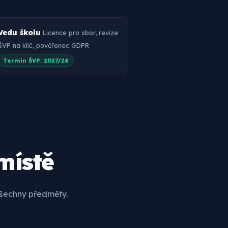
Vedu školu
Licence pro sbor, revize
ŠVP na klíč, pověřenec GDPR
Termín ŠVP: 2027/28
místě
všechny předměty.