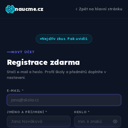
naucme.cz
Zpět na hlavní stránku
Nejdřív zkus. Pak uvidíš.
NOVÝ ÚČET
Registrace zdarma
Stačí e-mail a heslo. Profil školy a předmětů doplníte v
nastavení.
E-MAIL *
JMÉNO A PŘÍJMENÍ *
HESLO *