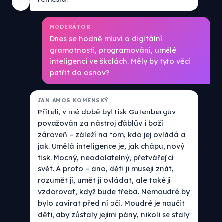
📚
MODERÁTOR
Dnes se hodně mluví o digitální
gramotnosti, programování, umělé
inteligenci ve školách. Měly by tyto věci
patřit do osnov?
JAN AMOS KOMENSKÝ
Příteli, v mé době byl tisk Gutenbergův
považován za nástroj ďáblův i boží
zároveň – záleží na tom, kdo jej ovládá a
jak. Umělá inteligence je, jak chápu, nový
tisk. Mocný, neodolatelný, přetvářející
svět. A proto – ano, děti ji musejí znát,
rozumět jí, umět ji ovládat, ale také jí
vzdorovat, když bude třeba. Nemoudré by
bylo zavírat před ní oči. Moudré je naučit
děti, aby zůstaly jejími pány, nikoli se staly