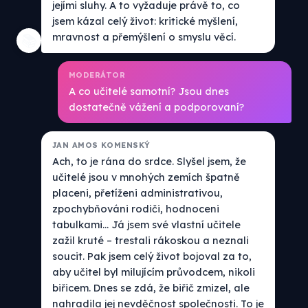
jejími sluhy. A to vyžaduje právě to, co
jsem kázal celý život: kritické myšlení,
mravnost a přemýšlení o smyslu věcí.
📚
MODERÁTOR
A co učitelé samotní? Jsou dnes
dostatečně vážení a podporovaní?
JAN AMOS KOMENSKÝ
Ach, to je rána do srdce. Slyšel jsem, že
učitelé jsou v mnohých zemích špatně
placeni, přetíženi administrativou,
zpochybňováni rodiči, hodnoceni
tabulkami... Já jsem své vlastní učitele
zažil kruté – trestali rákoskou a neznali
soucit. Pak jsem celý život bojoval za to,
aby učitel byl milujícím průvodcem, nikoli
biřicem. Dnes se zdá, že biřič zmizel, ale
nahradila jej nevděčnost společnosti. To je