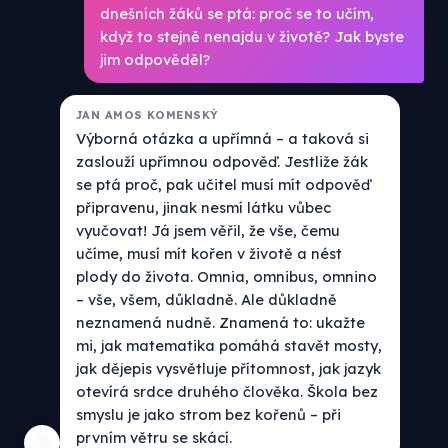
dnešních žáků se ptá: proč se to učím,
když to stejně nenajdu v životě? Jak byste
jim odpověděl?
JAN AMOS KOMENSKÝ
Výborná otázka a upřímná – a taková si
zaslouží upřímnou odpověď. Jestliže žák
se ptá proč, pak učitel musí mít odpověď
připravenu, jinak nesmí látku vůbec
vyučovat! Já jsem věřil, že vše, čemu
učíme, musí mít kořen v životě a nést
plody do života. Omnia, omnibus, omnino
– vše, všem, důkladně. Ale důkladně
neznamená nudně. Znamená to: ukažte
mi, jak matematika pomáhá stavět mosty,
jak dějepis vysvětluje přítomnost, jak jazyk
otevírá srdce druhého člověka. Škola bez
smyslu je jako strom bez kořenů – při
prvním větru se skácí.
📚