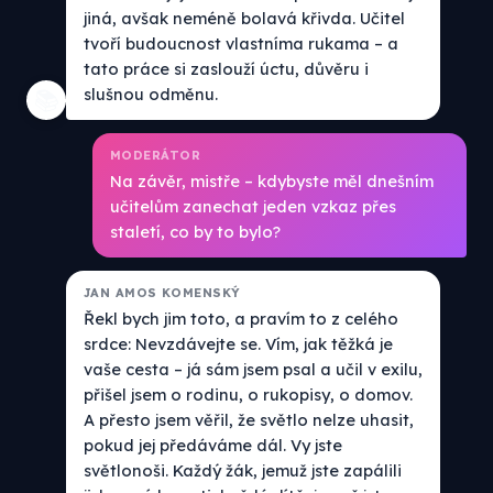
jiná, avšak neméně bolavá křivda. Učitel
tvoří budoucnost vlastníma rukama – a
tato práce si zaslouží úctu, důvěru i
slušnou odměnu.
📚
MODERÁTOR
Na závěr, mistře – kdybyste měl dnešním
učitelům zanechat jeden vzkaz přes
staletí, co by to bylo?
JAN AMOS KOMENSKÝ
Řekl bych jim toto, a pravím to z celého
srdce: Nevzdávejte se. Vím, jak těžká je
vaše cesta – já sám jsem psal a učil v exilu,
přišel jsem o rodinu, o rukopisy, o domov.
A přesto jsem věřil, že světlo nelze uhasit,
pokud jej předáváme dál. Vy jste
světlonoši. Každý žák, jemuž jste zapálili