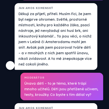
JAN AMOS KOMENSKÝ
Děkuji za přijetí, příteli. Musím říci, že jsem
byl nejprve ohromen. Světlé, prostorné
místnosti, knihy pro každého žáka, psací
nástroje, jež nevyžadují ani husí brk, ani
inkoustový kalamář... To jsou věci, o nichž
jsem v Lešně či Amsterodamu mohl jen
snít. Avšak pak jsem pozoroval tváře dětí
– a v mnohých z nich jsem spatřil únavu,
nikoli zvídavost. A to mě znepokojuje více
než cokoli jiného.
📚
MODERÁTOR
Únava dětí – to je téma, které trápí
mnoho učitelů. Děti jsou přetížené učivem,
testy, kroužky. Co byste s tím dělal vy?
JAN AMOS KOMENSKÝ