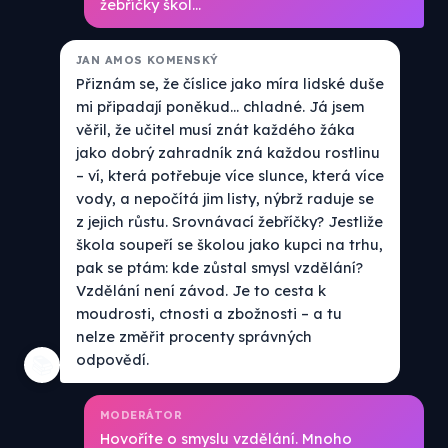
žebříčky škol...
JAN AMOS KOMENSKÝ
Přiznám se, že číslice jako míra lidské duše
mi připadají poněkud... chladné. Já jsem
věřil, že učitel musí znát každého žáka
jako dobrý zahradník zná každou rostlinu
– ví, která potřebuje více slunce, která více
vody, a nepočítá jim listy, nýbrž raduje se
z jejich růstu. Srovnávací žebříčky? Jestliže
škola soupeří se školou jako kupci na trhu,
pak se ptám: kde zůstal smysl vzdělání?
Vzdělání není závod. Je to cesta k
moudrosti, ctnosti a zbožnosti – a tu
nelze změřit procenty správných
odpovědí.
📚
MODERÁTOR
Hovoříte o smyslu vzdělání. Mnoho