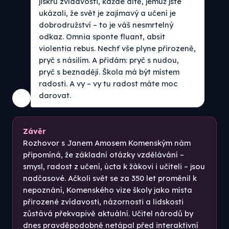
jiskru zvídavosti, každé dítě, jemuž jste
ukázali, že svět je zajímavý a učení je
dobrodružství – to je váš nesmrtelný
odkaz. Omnia sponte fluant, absit
violentia rebus. Nechť vše plyne přirozeně,
pryč s násilím. A přidám: pryč s nudou,
pryč s beznadějí. Škola má být místem
radosti. A vy – vy tu radost máte moc
darovat.
📚
Závěr
Rozhovor s Janem Amosem Komenským nám
připomíná, že základní otázky vzdělávání –
smysl, radost z učení, úcta k žákovi i učiteli – jsou
nadčasové. Ačkoli svět se za 350 let proměnil k
nepoznání, Komenského vize školy jako místa
přirozené zvídavosti, názornosti a lidskosti
zůstává překvapivě aktuální. Učitel národů by
dnes pravděpodobně netápal před interaktivní