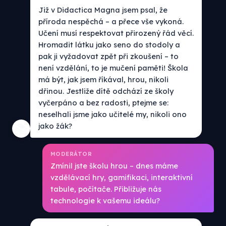
Již v Didactica Magna jsem psal, že
příroda nespěchá – a přece vše vykoná.
Učení musí respektovat přirozený řád věcí.
Hromadit látku jako seno do stodoly a
pak ji vyžadovat zpět při zkoušení – to
není vzdělání, to je mučení paměti! Škola
má být, jak jsem říkával, hrou, nikoli
dřinou. Jestliže dítě odchází ze školy
vyčerpáno a bez radosti, ptejme se:
neselhali jsme jako učitelé my, nikoli ono
jako žák?
📚
MODERÁTOR
Zmínil jste školu hrou – dnes máme
vzdělávací hry, gamifikaci, interaktivní
tabule, počítače. Přibližuje nás
technologie k vašemu ideálu?