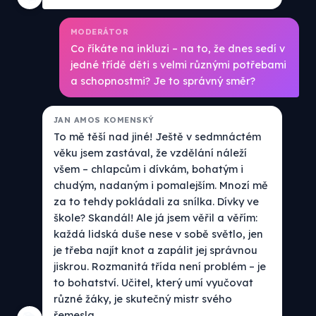
MODERÁTOR
Co říkáte na inkluzi – na to, že dnes sedí v
jedné třídě děti s velmi různými potřebami
a schopnostmi? Je to správný směr?
JAN AMOS KOMENSKÝ
To mě těší nad jiné! Ještě v sedmnáctém
věku jsem zastával, že vzdělání náleží
všem – chlapcům i dívkám, bohatým i
chudým, nadaným i pomalejším. Mnozí mě
za to tehdy pokládali za snílka. Dívky ve
škole? Skandál! Ale já jsem věřil a věřím:
každá lidská duše nese v sobě světlo, jen
je třeba najít knot a zapálit jej správnou
jiskrou. Rozmanitá třída není problém – je
to bohatství. Učitel, který umí vyučovat
různé žáky, je skutečný mistr svého
řemesla.