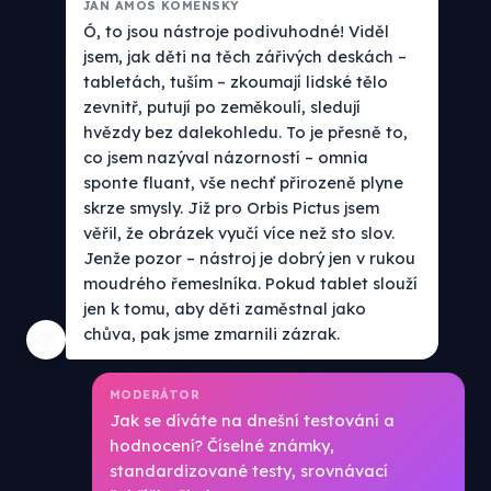
JAN AMOS KOMENSKÝ
Ó, to jsou nástroje podivuhodné! Viděl
jsem, jak děti na těch zářivých deskách –
tabletách, tuším – zkoumají lidské tělo
zevnitř, putují po zeměkoulí, sledují
hvězdy bez dalekohledu. To je přesně to,
co jsem nazýval názorností – omnia
sponte fluant, vše nechť přirozeně plyne
skrze smysly. Již pro Orbis Pictus jsem
věřil, že obrázek vyučí více než sto slov.
Jenže pozor – nástroj je dobrý jen v rukou
moudrého řemeslníka. Pokud tablet slouží
jen k tomu, aby děti zaměstnal jako
chůva, pak jsme zmarnili zázrak.
📚
MODERÁTOR
Jak se díváte na dnešní testování a
hodnocení? Číselné známky,
standardizované testy, srovnávací