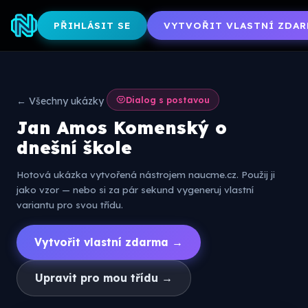
PŘIHLÁSIT SE
VYTVOŘIT VLASTNÍ ZDAR
Dialog s postavou
← Všechny ukázky
Jan Amos Komenský o
dnešní škole
Hotová ukázka vytvořená nástrojem naucme.cz. Použij ji
jako vzor — nebo si za pár sekund vygeneruj vlastní
variantu pro svou třídu.
Vytvořit vlastní zdarma →
Upravit pro mou třídu →