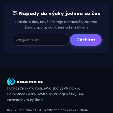
Nápady do výuky jednou za čas
Praktické tipy, nové nástroje a materiály zdarma.
Žádný spam, odhlášení jedním klikem.
Odebírat
naucme.cz
Funkce
Ceník
Pro rodiče
Pro školy
ŠVP na klíč
Pověřenec GDPR
Revize RVP
Blog
Ukázky
FAQ
Nainstalovat aplikaci
© 2026 naucme.cz · AI platforma pro české učitele