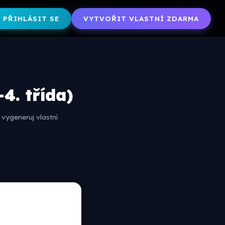
PŘIHLÁSIT SE
VYTVOŘIT VLASTNÍ ZDARMA
4. třída)
vygeneruj vlastní