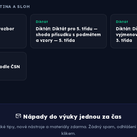
TINA A SLOH
Diktát
Diktát
 rozbor
Diktát: Diktát pro 5. třídu —
Diktát: D
shoda přísudku s podmětem
vyjmenov
a vzory — 5. třída
3. třída
podle ČSN
Nápady do výuky jednou za čas
cké tipy, nové nástroje a materiály zdarma. Žádný spam, odhlášení
klikem.