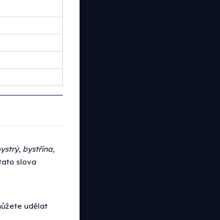
bystrý, bystřina,
tato slova
ůžete udělat