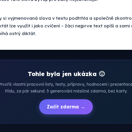
 si vyjmenovaná slova v textu podtrhla a společně zkontrol
ktát lze využít i jako cvičení – žáci nejprve text opíší a sami
íhá ostrý diktát.
Tohle byla jen ukázka 🙂
voříš vlastní pracovní listy, testy, přípravy, hodnocení i prezenta
třídu, za pár sekund. 5 generování měsíčně zdarma, bez karty.
Začít zdarma →