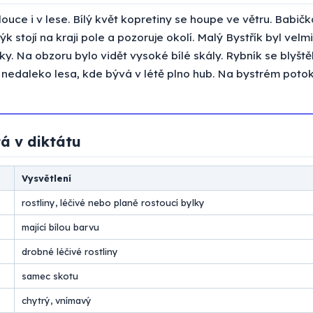
louce i v lese. Bílý květ kopretiny se houpe ve větru. Babičk
Býk stojí na kraji pole a pozoruje okolí. Malý Bystřík byl vel
ky. Na obzoru bylo vidět vysoké bílé skály. Rybník se blyštěl
 nedaleko lesa, kde bývá v létě plno hub. Na bystrém potok
á v diktátu
Vysvětlení
rostliny, léčivé nebo planě rostoucí bylky
mající bílou barvu
drobné léčivé rostliny
samec skotu
chytrý, vnímavý