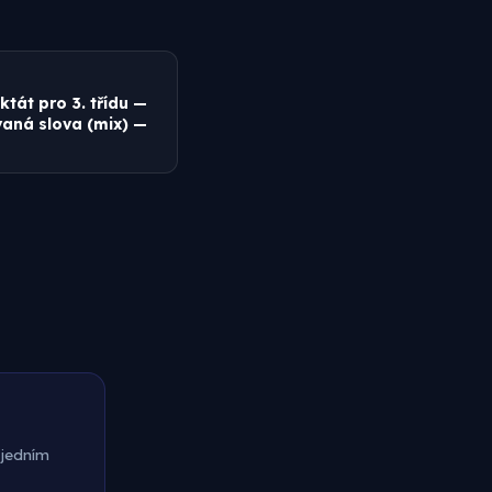
iktát pro 3. třídu —
aná slova (mix) —
 jedním