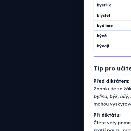
bystřík
blyštěl
bydlíme
bývá
bývají
Tip pro učit
Před diktátem:
Zopakujte se žá
bylina, býk, bílý,
mohou vyskytova
Při diktátu:
Čtěte věty pomal
kratší pauzu, pro