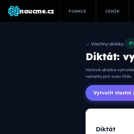
naucme.cz
FUNKCE
CENÍK
← Všechny ukázky
Diktát: v
Hotová ukázka vytvořená
variantu pro svou třídu.
Vytvořit vlastn
Diktát