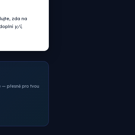
ujte, zda na
 doplní
y/i
,
ce — přesně pro tvou