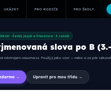
UKÁZKY
PRO RODIČE
PRO ŠKOLY
Diktát · Český jazyk a literatura · 3. ročník
yjmenovaná slova po B (3.–
 nástrojem naucme.cz. Použij ji jako vzor — nebo si za pár sekund 
í zdarma →
Upravit pro mou třídu →