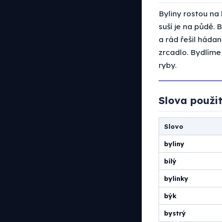
Byliny rostou na 
suší je na půdě. 
a rád řešil hádan
zrcadlo. Bydlíme
ryby.
Slova použit
Slovo
byliny
bílý
bylinky
býk
bystrý