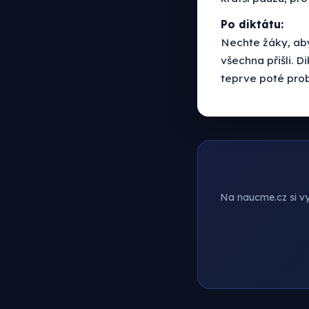
Po diktátu:
Nechte žáky, aby
všechna přišli. Di
teprve poté prob
Na naucme.cz si vyt