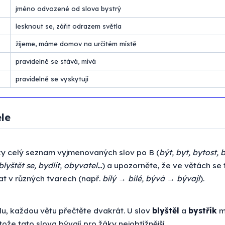
jméno odvozené od slova bystrý
lesknout se, zářit odrazem světla
žijeme, máme domov na určitém místě
pravidelně se stává, mívá
pravidelně se vyskytují
ele
ky celý seznam vyjmenovaných slov po B (
být, byt, bytost, 
 blyštět se, bydlit, obyvatel…
) a upozorněte, že ve větách se 
t v různých tvarech (např.
bílý → bílé, bývá → bývají
).
u, každou větu přečtěte dvakrát. U slov
blyštěl
a
bystřík
m
tože tato slova bývají pro žáky nejobtížnější.