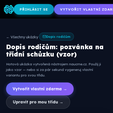
PŘIHLÁSIT SE
VYTVOŘIT VLASTNÍ ZDAR
Dopis rodičům
← Všechny ukázky
Dopis rodičům: pozvánka na
třídní schůzku (vzor)
Hotová ukázka vytvořená nástrojem naucme.cz. Použij ji
jako vzor — nebo si za pár sekund vygeneruj vlastní
variantu pro svou třídu.
Vytvořit vlastní zdarma →
Upravit pro mou třídu →