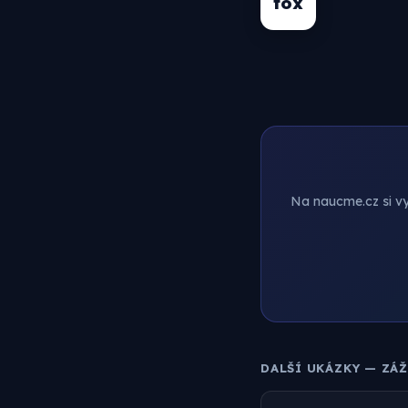
fox
Na naucme.cz si vyt
DALŠÍ UKÁZKY — ZÁ