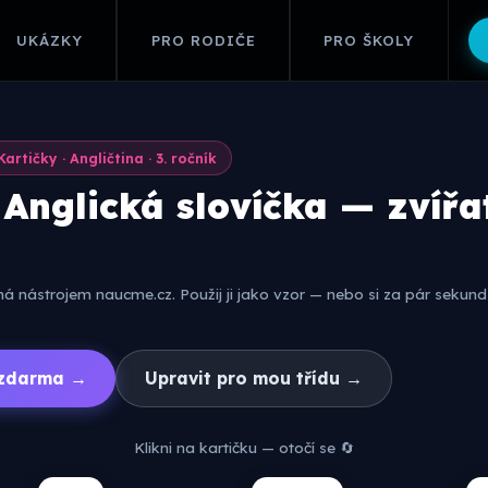
UKÁZKY
PRO RODIČE
PRO ŠKOLY
Kartičky · Angličtina · 3. ročník
 Anglická slovíčka — zvířa
 nástrojem naucme.cz. Použij ji jako vzor — nebo si za pár sekund 
í zdarma →
Upravit pro mou třídu →
Klikni na kartičku — otočí se 🔄