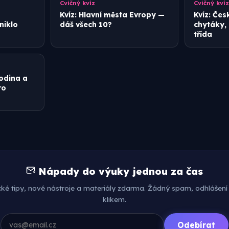
Cvičný kvíz
Cvičný kvíz
Kvíz: Hlavní města Evropy —
Kvíz: Čes
niklo
dáš všech 10?
chytáky,
třída
rodina a
ro
Nápady do výuky jednou za čas
cké tipy, nové nástroje a materiály zdarma. Žádný spam, odhlášení
klikem.
Odebírat