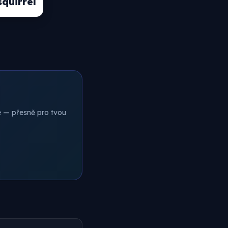
squirrel
ce — přesně pro tvou