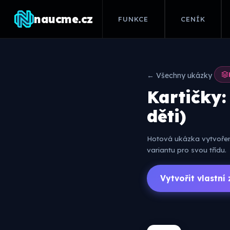
naucme.cz
FUNKCE
CENÍK
← Všechny ukázky
Kartičky:
děti)
Hotová ukázka vytvořená
variantu pro svou třídu.
Vytvořit vlastn