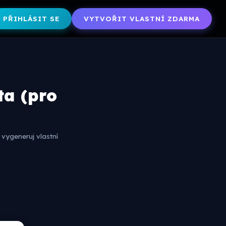
PŘIHLÁSIT SE
VYTVOŘIT VLASTNÍ ZDARMA
ta (pro
vygeneruj vlastní