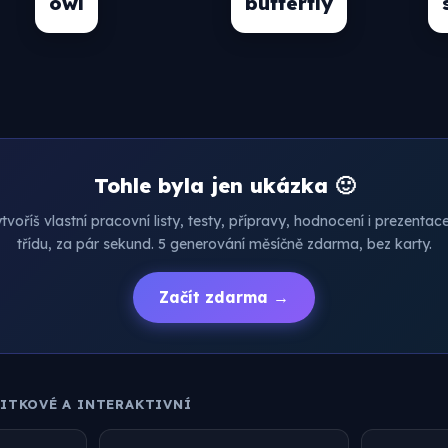
owl
butterfly
Tohle byla jen ukázka 🙂
voříš vlastní pracovní listy, testy, přípravy, hodnocení i prezenta
třídu, za pár sekund. 5 generování měsíčně zdarma, bez karty.
Začít zdarma →
ŽITKOVÉ A INTERAKTIVNÍ