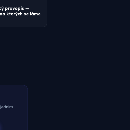
ký pravopis —
 na kterých se láme
 jedním