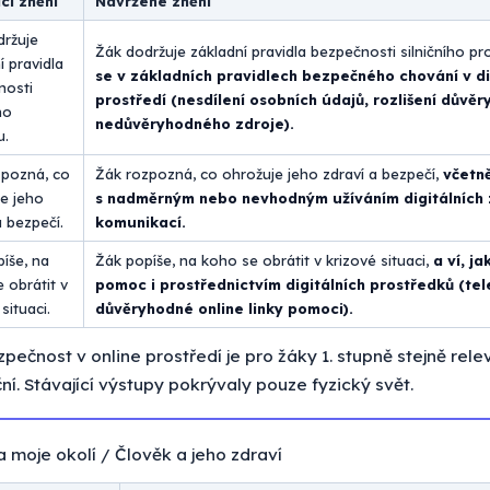
cí znění
Navržené znění
držuje
Žák dodržuje základní pravidla bezpečnosti silničního p
í pravidla
se v základních pravidlech bezpečného chování v di
nosti
prostředí (nesdílení osobních údajů, rozlišení důvě
ho
nedůvěryhodného zdroje).
u.
zpozná, co
Žák rozpozná, co ohrožuje jeho zdraví a bezpečí,
včetně
e jeho
s nadměrným nebo nevhodným užíváním digitálních z
a bezpečí.
komunikací.
íše, na
Žák popíše, na koho se obrátit v krizové situaci,
a ví, j
 obrátit v
pomoc i prostřednictvím digitálních prostředků (tel
situaci.
důvěryhodné online linky pomoci).
pečnost v online prostředí je pro žáky 1. stupně stejně rele
ní. Stávající výstupy pokrývaly pouze fyzický svět.
moje okolí / Člověk a jeho zdraví