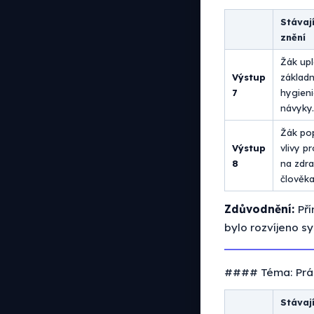
Stávají
znění
Žák upl
Výstup
základn
7
hygien
návyky.
Žák po
Výstup
vlivy pr
8
na zdra
člověka
Zdůvodnění:
Pří
bylo rozvíjeno sy
#### Téma: Prác
Stávají