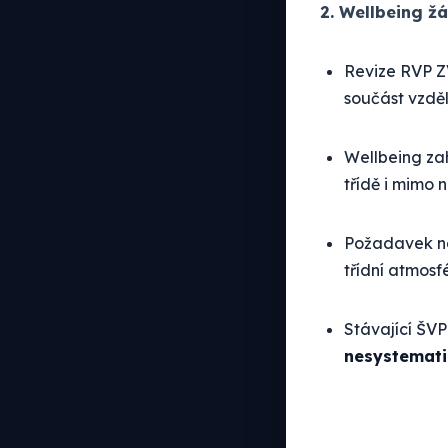
2. Wellbeing ž
Revize RVP Z
součást vzděl
Wellbeing zah
třídě i mimo n
Požadavek na
třídní atmosfé
Stávající ŠVP
nesystemati