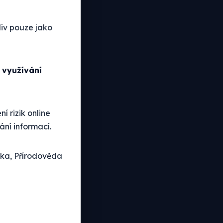
oliv pouze jako
 využívání
 rizik online
ání informací.
ka, Přírodověda