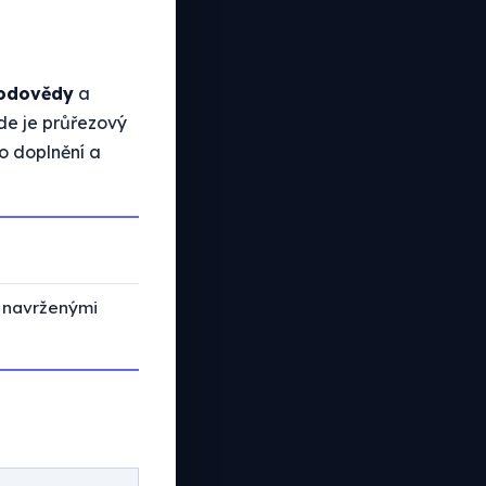
rodovědy
a
kde je průřezový
o doplnění a
s navrženými