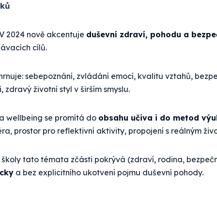
áků
V 2024 nově akcentuje
duševní zdraví, pohodu a bezpe
ávacích cílů.
rnuje: sebepoznání, zvládání emocí, kvalitu vztahů, bezp
i, zdravý životní styl v širším smyslu.
 wellbeing se promítá do
obsahu učiva i do metod výu
ra, prostor pro reflektivní aktivity, propojení s reálným ži
 školy tato témata zčásti pokrývá (zdraví, rodina, bezpečn
cky
a bez explicitního ukotvení pojmu duševní pohody.