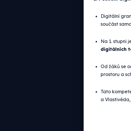
Digitální gra
součást samo
Na 1. stupni 
digitálních 
Od žáků se oč
prostoru a sc
Tato kompete
a Vlastivěda,