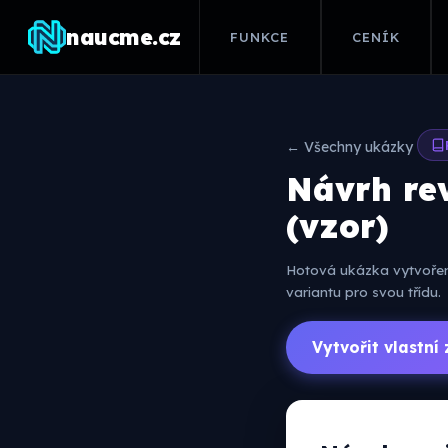
naucme.cz
FUNKCE
CENÍK
← Všechny ukázky
Návrh re
(vzor)
Hotová ukázka vytvořená
variantu pro svou třídu.
Vytvořit vlastn