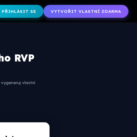
PŘIHLÁSIT SE
VYTVOŘIT VLASTNÍ ZDARMA
ého RVP
vygeneruj vlastní