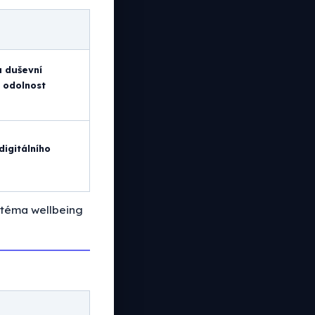
 duševní
u odolnost
digitálního
 téma wellbeing