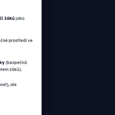
čí žáků
jako
ečné prostředí ve
ky
(bezpečná
votem žáků).
ost), ale