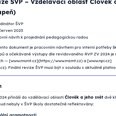
ize ŠVP – Vzdělávací oblast Člověk 
tupeň)
dinátor ŠVP
červen 2025
covní návrh k projednání pedagogickou radou
nto dokument je pracovním návrhem pro interní potřeby šk
pů a očekávané výstupy dle revidovaného RVP ZV 2024 je n
jích — [www.msmt.cz](https://www.msmt.cz) a [www.npi.cz]
cz). Finální revize ŠVP musí být v souladu s aktuálně platno
n
24 přináší do vzdělávací oblasti
Člověk a jeho svět
dvě k
ud nebyly v ŠVP školy dostatečně reflektovány:
itální gramotnosti