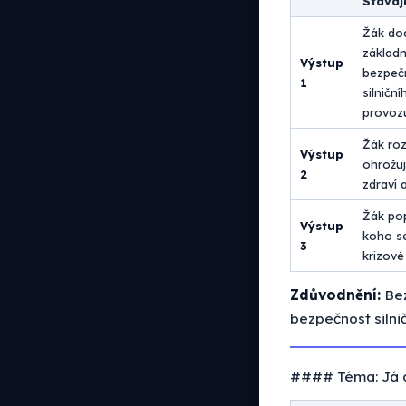
Stávají
Žák do
základn
Výstup
bezpeč
1
silniční
provoz
Žák ro
Výstup
ohrožuj
2
zdraví 
Žák pop
Výstup
koho se
3
krizové 
Zdůvodnění:
Bez
bezpečnost silnič
#### Téma: Já a 