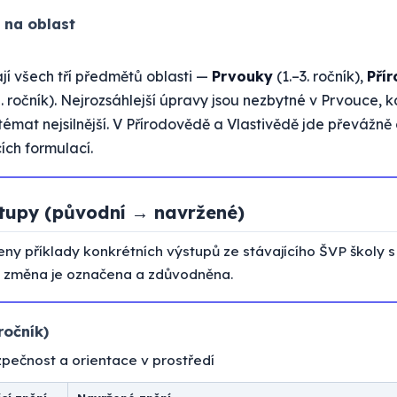
 na oblast
í všech tří předmětů oblasti —
Prvouky
(1.–3. ročník),
Pří
. ročník). Nejrozsáhlejší úpravy jsou nezbytné v Prvouce, 
émat nejsilnější. V Přírodovědě a Vlastivědě jde převážně 
cích formulací.
tupy (původní → navržené)
eny příklady konkrétních výstupů ze stávajícího ŠVP školy 
 změna je označena a zdůvodněna.
ročník)
ečnost a orientace v prostředí