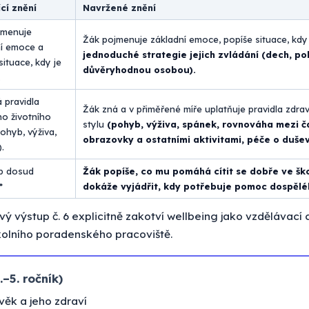
cí znění
Navržené znění
jmenuje
Žák pojmenuje základní emoce, popíše situace, kdy 
ní emoce a
jednoduché strategie jejich zvládání (dech, po
situace, kdy je
důvěryhodnou osobou).
.
 pravidla
Žák zná a v přiměřené míře uplatňuje pravidla zdra
o životního
stylu
(pohyb, výživa, spánek, rovnováha mezi 
pohyb, výživa,
obrazovky a ostatními aktivitami, péče o duše
.
up dosud
Žák popíše, co mu pomáhá cítit se dobře ve ško
*
dokáže vyjádřit, kdy potřebuje pomoc dospělé
ý výstup č. 6 explicitně zakotví wellbeing jako vzdělávací cí
školního poradenského pracoviště.
–5. ročník)
ěk a jeho zdraví