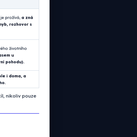
je prožívá,
a zná
hyb, rozhovor s
vého životního
časem u
vní pohodu).
le i doma, a
ho.
l, nikoliv pouze