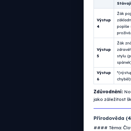
Stávají
Žák po
Výstup
základ
4
popíše 
prožívá
Žák zná
Výstup
zdravéh
5
stylu (
spánek)
Výstup
*(výst
6
chyběl)
Zdůvodnění:
Nov
jako záležitost 
Přírodověda (4.
#### Téma: Člov