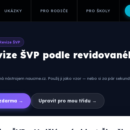
UKÁZKY
PRO RODIČE
PRO ŠKOLY
Revize ŠVP
vize ŠVP podle revidovan
 nástrojem naucme.cz. Použij ji jako vzor — nebo si za pár sekund 
í zdarma →
Upravit pro mou třídu →