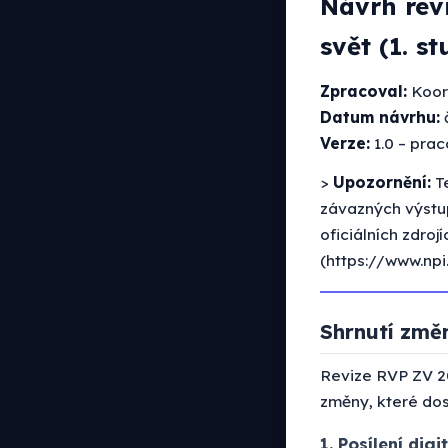
Návrh rev
svět (1. s
Zpracoval:
Koor
Datum návrhu:
Verze:
1.0 – pra
>
Upozornění:
Te
závazných výstu
oficiálních zdro
(https://www.npi.
Shrnutí změ
Revize RVP ZV 20
změny, které dos
1. Posílení dig