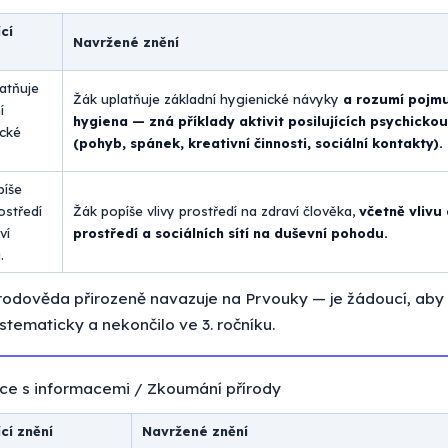
cí
Navržené znění
atňuje
Žák uplatňuje základní hygienické návyky
a rozumí pojmu
í
hygiena — zná příklady aktivit posilujících psychicko
ické
(pohyb, spánek, kreativní činnosti, sociální kontakty).
píše
ostředí
Žák popíše vlivy prostředí na zdraví člověka,
včetně vlivu 
ví
prostředí a sociálních sítí na duševní pohodu.
.
rodověda přirozeně navazuje na Prvouky — je žádoucí, aby
stematicky a nekončilo ve 3. ročníku.
e s informacemi / Zkoumání přírody
cí znění
Navržené znění