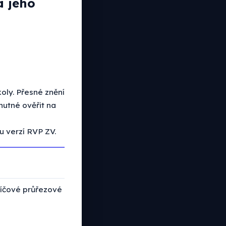
a jeho
oly. Přesné znění
utné ověřit na
u verzí RVP ZV.
líčové průřezové