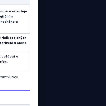
rovozu
a orientuje
gitálním
ryhodného a
 rizik spojených
ařízení a online
ak požádat o
efon,
vantní jako