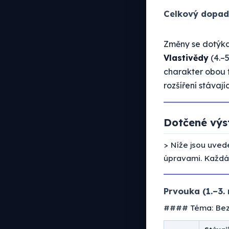
Celkový dopad
Změny se dotýkaj
Vlastivědy
(4.–5
charakter obou t
rozšíření stávají
Dotčené výs
> Níže jsou uved
úpravami. Každá
Prvouka (1.–3. 
#### Téma: Bezp