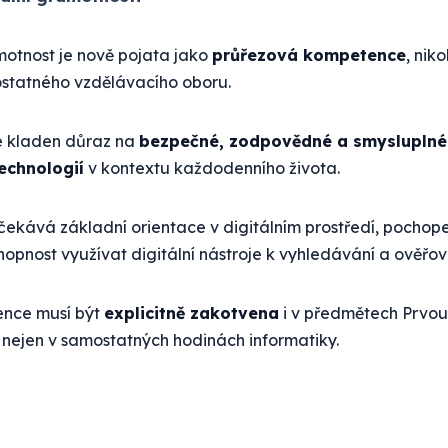
motnost je nově pojata jako
průřezová kompetence
, nik
statného vzdělávacího oboru.
je kladen důraz na
bezpečné, zodpovědné a smysluplné
technologií
v kontextu každodenního života.
ekává základní orientace v digitálním prostředí, pochopení
hopnost využívat digitální nástroje k vyhledávání a ověřov
nce musí být
explicitně zakotvena
i v předmětech Prvou
 nejen v samostatných hodinách informatiky.