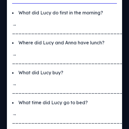
What did Lucy do first in the morning?
→
___________________________________
Where did Lucy and Anna have lunch?
→
___________________________________
What did Lucy buy?
→
___________________________________
What time did Lucy go to bed?
→
___________________________________