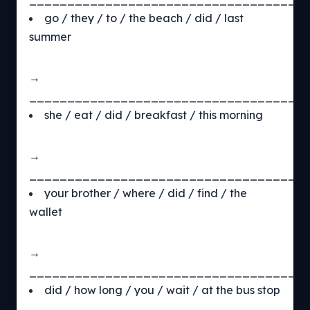
go / they / to / the beach / did / last
summer
→
___________________________________
she / eat / did / breakfast / this morning
→
___________________________________
your brother / where / did / find / the
wallet
→
___________________________________
did / how long / you / wait / at the bus stop