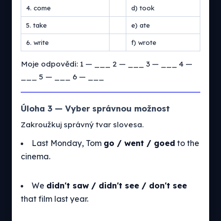
4. come
d) took
5. take
e) ate
6. write
f) wrote
Moje odpovědi: 1 — ___ 2 — ___ 3 — ___ 4 —
___ 5 — ___ 6 — ___
Úloha 3 — Vyber správnou možnost
Zakroužkuj správný tvar slovesa.
Last Monday, Tom
go / went / goed
to the
cinema.
We
didn't saw / didn't see / don't see
that film last year.