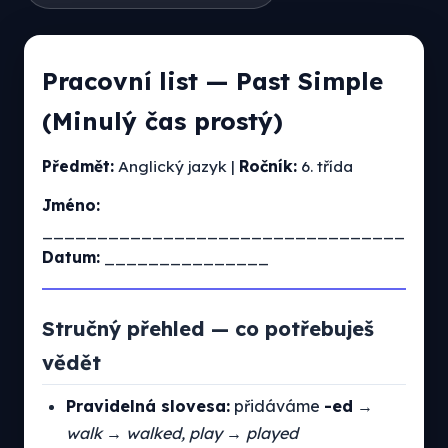
Pracovní list — Past Simple
(Minulý čas prostý)
Předmět:
Anglický jazyk |
Ročník:
6. třída
Jméno:
_________________________________
Datum:
_______________
Stručný přehled — co potřebuješ
vědět
Pravidelná slovesa:
přidáváme
-ed
→
walk → walked, play → played