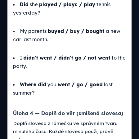
Did
she
played / plays / play
tennis
yesterday?
My parents
buyed / buy / bought
a new
car last month.
I
didn't went / didn't go / not went
to the
party.
Where did
you
went / go / goed
last
summer?
Úloha 4 — Doplň do vět (smíšená slovesa)
Doplň slovesa z rámečku ve správném tvaru
minulého času. Každé sloveso použij právě