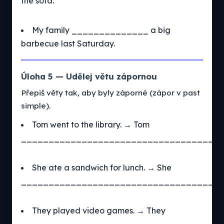
the sofa.
My family ______________ a big
barbecue last Saturday.
Úloha 5 — Udělej větu zápornou
Přepiš věty tak, aby byly záporné (zápor v past
simple).
Tom went to the library. → Tom
___________________________________
She ate a sandwich for lunch. → She
___________________________________
They played video games. → They