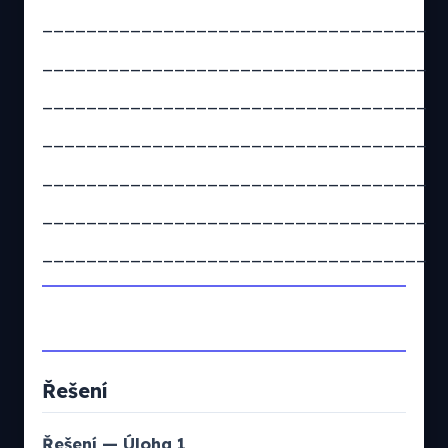
___________________________________
___________________________________
___________________________________
___________________________________
___________________________________
___________________________________
___________________________________
Řešení
Řešení — Úloha 1