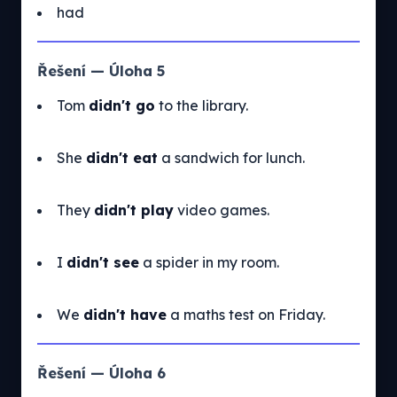
had
Řešení — Úloha 5
Tom
didn't go
to the library.
She
didn't eat
a sandwich for lunch.
They
didn't play
video games.
I
didn't see
a spider in my room.
We
didn't have
a maths test on Friday.
Řešení — Úloha 6