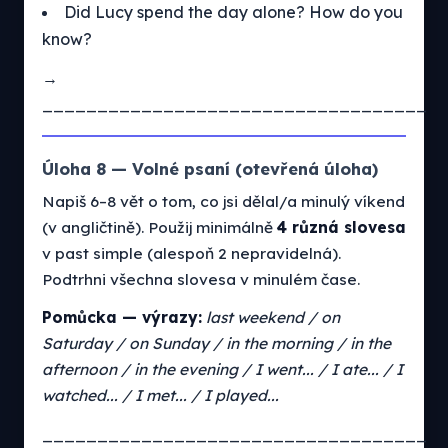
Did Lucy spend the day alone? How do you
know?
→
___________________________________
Úloha 8 — Volné psaní (otevřená úloha)
Napiš 6–8 vět o tom, co jsi dělal/a minulý víkend
(v angličtině). Použij minimálně
4 různá slovesa
v past simple (alespoň 2 nepravidelná).
Podtrhni všechna slovesa v minulém čase.
Pomůcka — výrazy:
last weekend / on
Saturday / on Sunday / in the morning / in the
afternoon / in the evening / I went... / I ate... / I
watched... / I met... / I played...
___________________________________