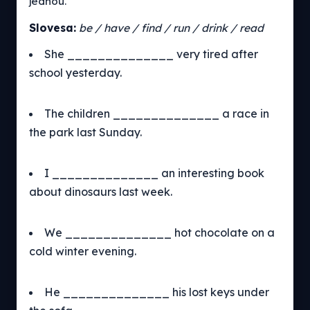
jednou.
Slovesa:
be / have / find / run / drink / read
She ______________ very tired after
school yesterday.
The children ______________ a race in
the park last Sunday.
I ______________ an interesting book
about dinosaurs last week.
We ______________ hot chocolate on a
cold winter evening.
He ______________ his lost keys under