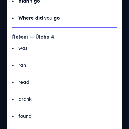
didn't go
Where did
you
go
Řešení — Úloha 4
was
ran
read
drank
found