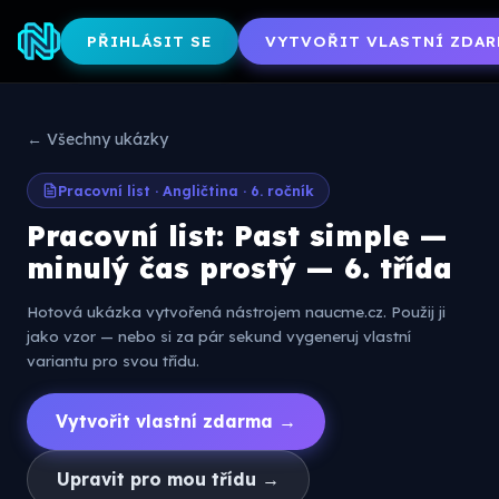
PŘIHLÁSIT SE
VYTVOŘIT VLASTNÍ ZDAR
← Všechny ukázky
Pracovní list · Angličtina · 6. ročník
Pracovní list: Past simple —
minulý čas prostý — 6. třída
Hotová ukázka vytvořená nástrojem naucme.cz. Použij ji
jako vzor — nebo si za pár sekund vygeneruj vlastní
variantu pro svou třídu.
Vytvořit vlastní zdarma →
Upravit pro mou třídu →