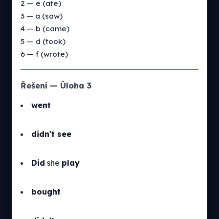
2 — e (ate)
3 — a (saw)
4 — b (came)
5 — d (took)
6 — f (wrote)
Řešení — Úloha 3
went
didn't see
Did
she
play
bought