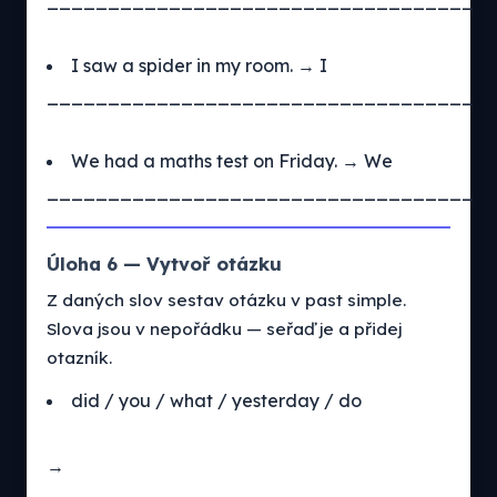
___________________________________
I saw a spider in my room. → I
___________________________________
We had a maths test on Friday. → We
___________________________________
Úloha 6 — Vytvoř otázku
Z daných slov sestav otázku v past simple.
Slova jsou v nepořádku — seřaď je a přidej
otazník.
did / you / what / yesterday / do
→
___________________________________