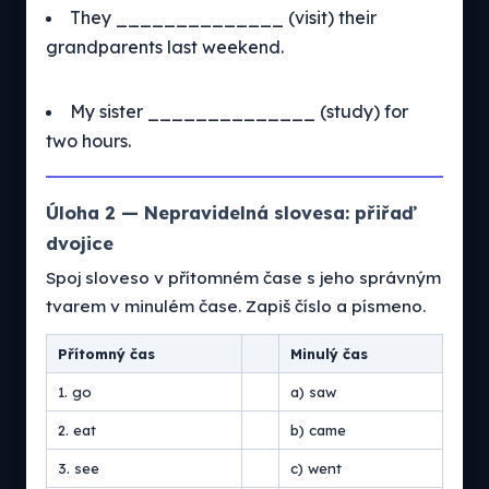
They ______________ (visit) their
grandparents last weekend.
My sister ______________ (study) for
two hours.
Úloha 2 — Nepravidelná slovesa: přiřaď
dvojice
Spoj sloveso v přítomném čase s jeho správným
tvarem v minulém čase. Zapiš číslo a písmeno.
Přítomný čas
Minulý čas
1. go
a) saw
2. eat
b) came
3. see
c) went