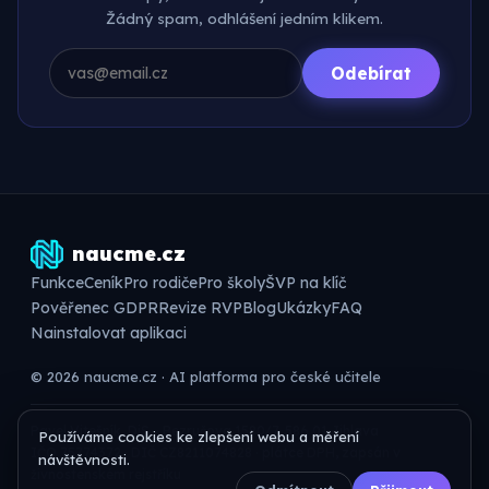
Žádný spam, odhlášení jedním klikem.
Odebírat
naucme.cz
Funkce
Ceník
Pro rodiče
Pro školy
ŠVP na klíč
Pověřenec GDPR
Revize RVP
Blog
Ukázky
FAQ
Nainstalovat aplikaci
© 2026 naucme.cz · AI platforma pro české učitele
Pavel Vitešník, DiS. · Bezručova 1580/7, 586 01 Jihlava
Používáme cookies ke zlepšení webu a měření
IČO 75774372 · DIČ CZ8211074828 · plátce DPH, zapsán v
návštěvnosti.
živnostenském rejstříku