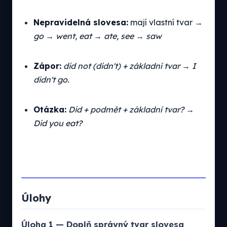
Nepravidelná slovesa:
mají vlastní tvar →
go → went, eat → ate, see → saw
Zápor:
did not (didn't) + základní tvar
→
I
didn't go.
Otázka:
Did + podmět + základní tvar?
→
Did you eat?
Úlohy
Úloha 1 — Doplň správný tvar slovesa