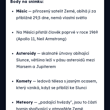
Body na snímku:
Měsíc
— přirozený satelit Země, obíhá ji za
přibližně 29,5 dne, nemá vlastní světlo
Na Měsíci přistál člověk poprvé v roce 1969
(Apollo 11, Neil Armstrong)
Asteroidy
— skalnaté útvavy obíhající
Slunce, většina leží v pásu asteroidů mezi
Marsem a Jupiterem
Komety
— ledová tělesa s jasným ocasem,
který vzniká, když se přiblíží ke Slunci
Meteory
— „padající hvězdy", jsou to části
hornin shořívající v atmosféře Země