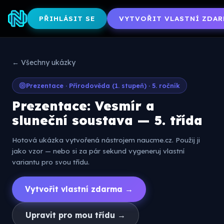
PŘIHLÁSIT SE
VYTVOŘIT VLASTNÍ ZDAR
← Všechny ukázky
Prezentace · Přírodověda (1. stupeň) · 5. ročník
Prezentace: Vesmír a
sluneční soustava — 5. třída
Hotová ukázka vytvořená nástrojem naucme.cz. Použij ji
jako vzor — nebo si za pár sekund vygeneruj vlastní
variantu pro svou třídu.
Vytvořit vlastní zdarma →
Upravit pro mou třídu →