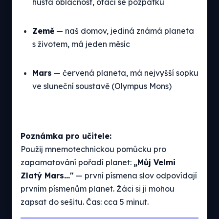
hustá oblačnost, otáčí se pozpátku
Země
— naš domov, jediná známá planeta
s životem, má jeden měsíc
Mars
— červená planeta, má nejvyšší sopku
ve sluneční soustavě (Olympus Mons)
Poznámka pro učitele:
Použij mnemotechnickou pomůcku pro
zapamatování pořadí planet:
„Můj Velmi
Zlatý Mars..."
— první písmena slov odpovídají
prvním písmenům planet. Žáci si ji mohou
zapsat do sešitu. Čas: cca 5 minut.