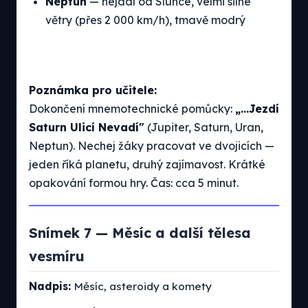
Neptun
— nejdál od Slunce, velmi silné
větry (přes 2 000 km/h), tmavě modrý
Poznámka pro učitele:
Dokončení mnemotechnické pomůcky:
„...Jezdí
Saturn Ulicí Nevadí"
(Jupiter, Saturn, Uran,
Neptun). Nechej žáky pracovat ve dvojicích —
jeden říká planetu, druhý zajímavost. Krátké
opakování formou hry. Čas: cca 5 minut.
Snímek 7 — Měsíc a další tělesa
vesmíru
Nadpis:
Měsíc, asteroidy a komety