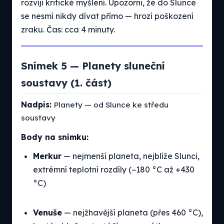
rozvíjí kritické myšlení. Upozorni, že do Slunce
se nesmí nikdy dívat přímo — hrozí poškození
zraku. Čas: cca 4 minuty.
Snímek 5 — Planety sluneční
soustavy (1. část)
Nadpis:
Planety — od Slunce ke středu
soustavy
Body na snímku:
Merkur
— nejmenší planeta, nejblíže Slunci,
extrémní teplotní rozdíly (−180 °C až +430
°C)
Venuše
— nejžhavější planeta (přes 460 °C),