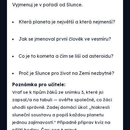
Vyjmenuj je v pořadí od Slunce.
Která planeta je největší a která nejmenší?
Jak se jmenoval první člověk ve vesmíru?
Co je to kometa a čím se liší od asteroidu?
Proč je Slunce pro život na Zemi nezbytné?
Poznámka pro učitele:
Vrať se k tipům žáků ze snímku 3, které jsi
zapsal/a na tabuli — ověřte společně, co žáci
uhodli správně. Zadej domácí úkol: „Nakresli
sluneční soustavu a popiš každou planetu
jednou zajímavostí." Případně připrav kvíz na
příští hodinu. Čas: cca 6 minut.