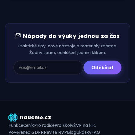
Nápady do výuky jednou za čas
Praktické tipy, nové nástroje a materiály zdarma.
Žádný spam, odhlášení jedním klikem.
Odebírat
naucme.cz
Funkce
Ceník
Pro rodiče
Pro školy
ŠVP na klíč
Pověřenec GDPR
Revize RVP
Blog
Ukázky
FAQ