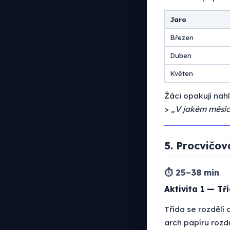
Jaro
Březen
Duben
Květen
Žáci opakují nahl
>
„V jakém měsíc
5. Procvičov
⏱ 25–38 min
Aktivita 1 — Tř
Třída se rozdělí
arch papíru rozd