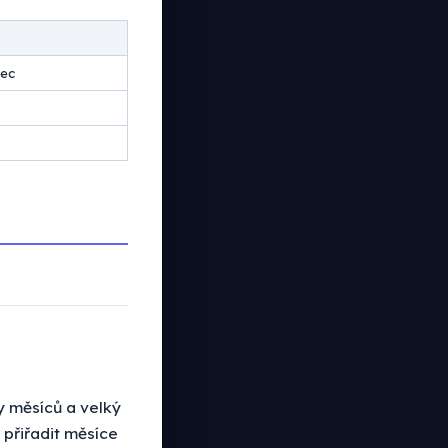
nec
y měsíců a velký
 přiřadit měsíce