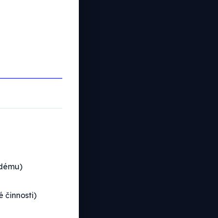
ždému)
 činnosti)