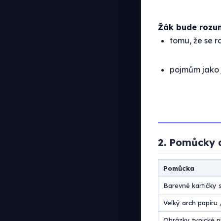
Žák bude rozu
tomu, že se r
pojmům jako
2. Pomůcky 
Pomůcka
Barevné kartičky 
Velký arch papíru 
Obrázky typické p