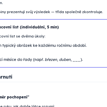
m.
iny prezentují svůj výsledek — třída společně zkontroluje.
covní list (individuální, 5 min)
vní list se dvěma úkoly:
en typický obrázek ke každému ročnímu období.
cí měsíce do řady (např.
březen, duben, ___
).
hrnutí
oměr pochopení"
 ruku, jak dobře látce rozumí: