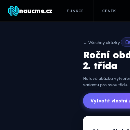
naucme.cz
FUNKCE
CENÍK
← Všechny ukázky
Roční obd
2. třída
Hotová ukázka vytvořená
variantu pro svou třídu.
Vytvořit vlastn