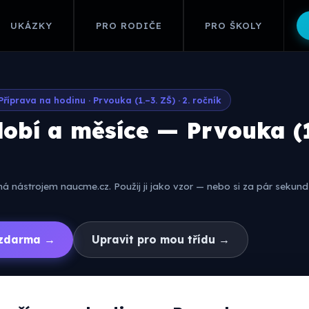
UKÁZKY
PRO RODIČE
PRO ŠKOLY
Příprava na hodinu · Prvouka (1.–3. ZŠ) · 2. ročník
obí a měsíce — Prvouka (1
 nástrojem naucme.cz. Použij ji jako vzor — nebo si za pár sekund 
í zdarma →
Upravit pro mou třídu →