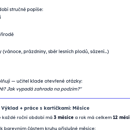
bí stručně popíše:
í
přírodě
(vánoce, prázdniny, sběr lesních plodů, sázení...)
lňují — učitel klade otevřené otázky:
étě? Jak vypadá zahrada na podzim?"
Výklad + práce s kartičkami: Měsíce
 že každé roční období má
3 měsíce
a rok má celkem
12 měs
e k barevným částem kruhu příslušné měsíce: