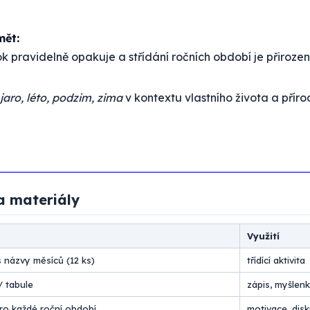
mět:
ok pravidelně opakuje a střídání ročních období je přirozen
jaro, léto, podzim, zima
v kontextu vlastního života a příro
a materiály
Využití
s názvy měsíců (12 ks)
třídící aktivita
/ tabule
zápis, myšlen
ro každé roční období
motivace, dis