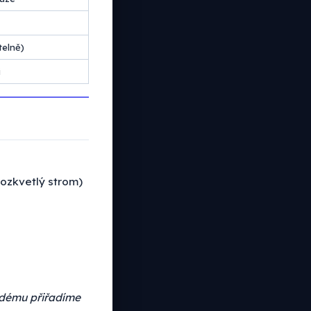
telně)
i
 rozkvetlý strom)
aždému přiřadíme