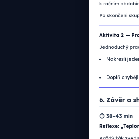
k ročním období
Po skončení skup
Aktivita 2 — Pra
Jednoduchý praco
Nakresli jed
Doplň chybějí
6. Závěr a s
⏱ 38–43 min
Reflexe: „Tepl
Každý žák zvedne