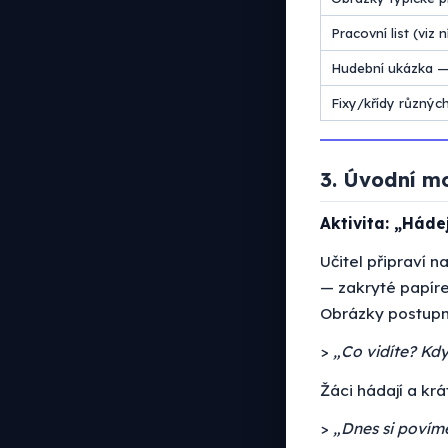
Pracovní list (viz n
Hudební ukázka — V
Fixy/křídy různýc
3. Úvodní mo
Aktivita: „Háde
Učitel připraví n
— zakryté papír
Obrázky postupně
>
„Co vidíte? Kdy
Žáci hádají a krá
>
„Dnes si povíme