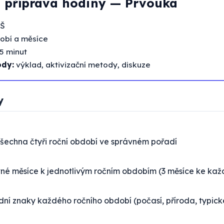
 příprava hodiny — Prvouka
ZŠ
obí a měsíce
5 minut
ody:
výklad, aktivizační metody, diskuze
y
šechna čtyři roční období ve správném pořadí
ávné měsíce k jednotlivým ročním obdobím (3 měsíce ke ka
ní znaky každého ročního období (počasí, příroda, typické