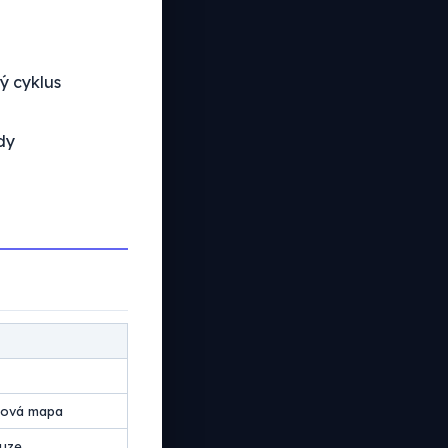
ý cyklus
dy
ková mapa
kuze