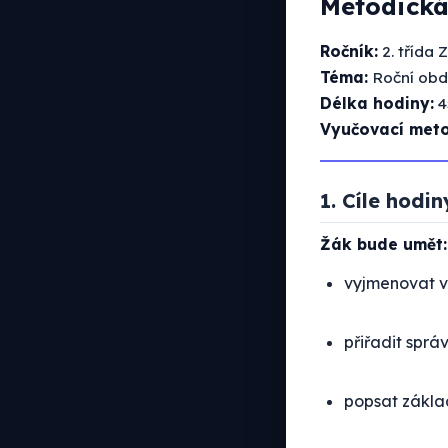
Metodická
Ročník:
2. třída 
Téma:
Roční obd
Délka hodiny:
4
Vyučovací met
1. Cíle hodin
Žák bude umět:
vyjmenovat v
přiřadit spr
popsat základ