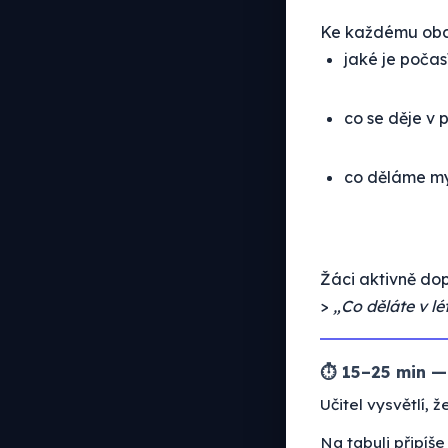
Ke každému obdo
jaké je počas
co se děje v 
co děláme my 
Žáci aktivně dop
>
„Co děláte v l
⏱ 15–25 min — 
Učitel vysvětlí,
Na tabuli připíš