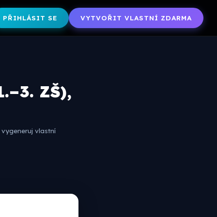
PŘIHLÁSIT SE
VYTVOŘIT VLASTNÍ ZDARMA
.–3. ZŠ),
vygeneruj vlastní