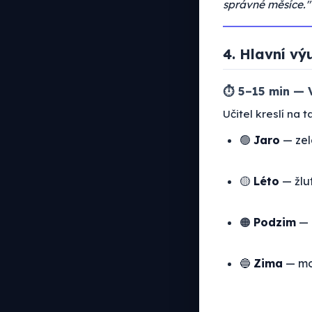
správné měsíce."
4. Hlavní vý
⏱ 5–15 min — V
Učitel kreslí na 
🟢
Jaro
— ze
🟡
Léto
— žlu
🟠
Podzim
— 
🔵
Zima
— m