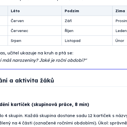
Léto
Podzim
Zima
Červen
Září
Prosi
Červenec
Říjen
Leden
Srpen
Listopad
Únor
as, učitel ukazuje na kruh a ptá se:
i máš narozeniny? Jaké je roční období?"
ání a aktivita žáků
ídění kartiček (skupinová práce, 8 min)
 do 4 skupin. Každá skupina dostane sadu 12 kartiček s názv
ělený na 4 části (označené ročními obdobími). Úkol: správně