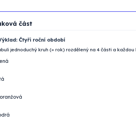
uková část
ýklad: Čtyři roční období
tabuli jednoduchý kruh (= rok) rozdělený na 4 části a každou
lená
tá
oranžová
odrá