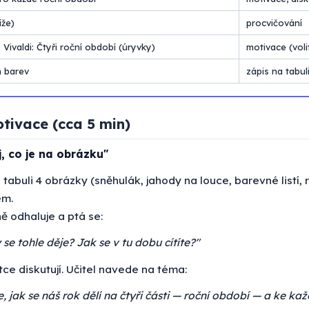
íže)
procvičování
ivaldi: Čtyři roční období (úryvky)
motivace (voli
h barev
zápis na tabul
tivace (cca 5 min)
j, co je na obrázku"
a tabuli 4 obrázky (sněhulák, jahody na louce, barevné listí,
em.
 odhaluje a ptá se:
 se tohle děje? Jak se v tu dobu cítíte?"
tce diskutují. Učitel navede na téma:
, jak se náš rok dělí na čtyři části — roční období — a ke k