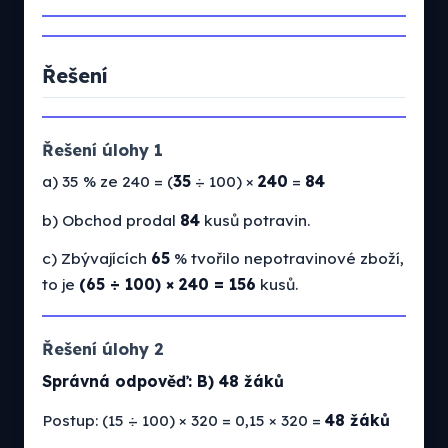
Řešení
Řešení úlohy 1
a) 35 % ze 240 = (
35
÷ 100) ×
240
=
84
b) Obchod prodal
84
kusů potravin.
c) Zbývajících
65
% tvořilo nepotravinové zboží,
to je
(65 ÷ 100) × 240 = 156
kusů.
Řešení úlohy 2
Správná odpověď: B) 48 žáků
Postup: (15 ÷ 100) × 320 = 0,15 × 320 =
48 žáků