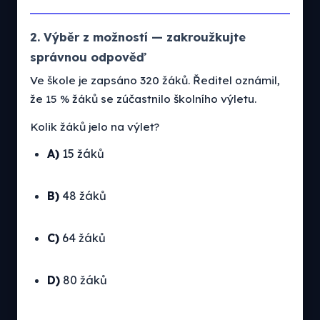
2. Výběr z možností — zakroužkujte
správnou odpověď
Ve škole je zapsáno 320 žáků. Ředitel oznámil,
že 15 % žáků se zúčastnilo školního výletu.
Kolik žáků jelo na výlet?
A)
15 žáků
B)
48 žáků
C)
64 žáků
D)
80 žáků