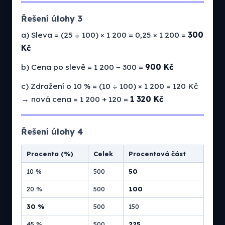
Řešení úlohy 3
a) Sleva = (25 ÷ 100) × 1 200 = 0,25 × 1 200 =
300
Kč
b) Cena po slevě = 1 200 − 300 =
900 Kč
c) Zdražení o 10 % = (10 ÷ 100) × 1 200 = 120 Kč
→ nová cena = 1 200 + 120 =
1 320 Kč
Řešení úlohy 4
Procenta (%)
Celek
Procentová část
10 %
500
50
20 %
500
100
30 %
500
150
45 %
500
225