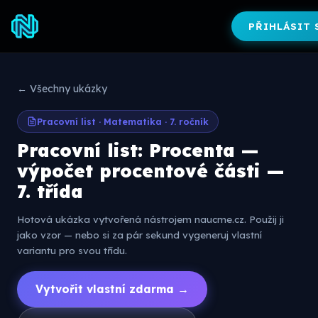
PŘIHLÁSIT 
← Všechny ukázky
Pracovní list · Matematika · 7. ročník
Pracovní list: Procenta —
výpočet procentové části —
7. třída
Hotová ukázka vytvořená nástrojem naucme.cz. Použij ji
jako vzor — nebo si za pár sekund vygeneruj vlastní
variantu pro svou třídu.
Vytvořit vlastní zdarma →