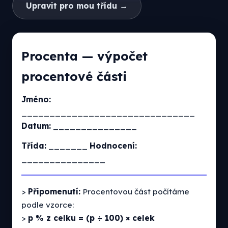
Upravit pro mou třídu →
Procenta — výpočet
procentové části
Jméno:
_______________________________
Datum:
_______________
Třída:
_______
Hodnocení:
_______________
>
Připomenutí:
Procentovou část počítáme
podle vzorce:
>
p % z celku = (p ÷ 100) × celek