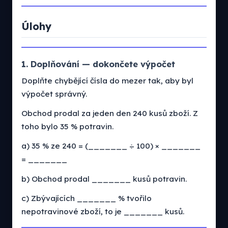
Úlohy
1. Doplňování — dokončete výpočet
Doplňte chybějící čísla do mezer tak, aby byl
výpočet správný.
Obchod prodal za jeden den 240 kusů zboží. Z
toho bylo 35 % potravin.
a) 35 % ze 240 = (_______ ÷ 100) × _______
= _______
b) Obchod prodal _______ kusů potravin.
c) Zbývajících _______ % tvořilo
nepotravinové zboží, to je _______ kusů.