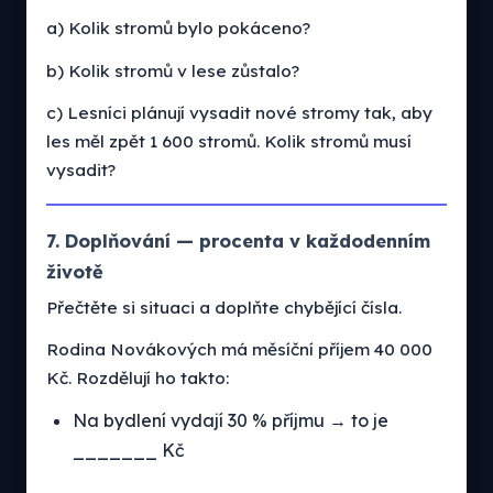
a) Kolik stromů bylo pokáceno?
b) Kolik stromů v lese zůstalo?
c) Lesníci plánují vysadit nové stromy tak, aby
les měl zpět 1 600 stromů. Kolik stromů musí
vysadit?
7. Doplňování — procenta v každodenním
životě
Přečtěte si situaci a doplňte chybějící čísla.
Rodina Novákových má měsíční příjem 40 000
Kč. Rozdělují ho takto:
Na bydlení vydají 30 % příjmu → to je
_______ Kč