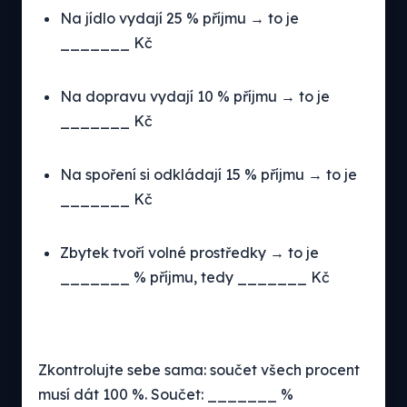
Na jídlo vydají 25 % příjmu → to je
_______ Kč
Na dopravu vydají 10 % příjmu → to je
_______ Kč
Na spoření si odkládají 15 % příjmu → to je
_______ Kč
Zbytek tvoří volné prostředky → to je
_______ % příjmu, tedy _______ Kč
Zkontrolujte sebe sama: součet všech procent
musí dát 100 %. Součet: _______ %