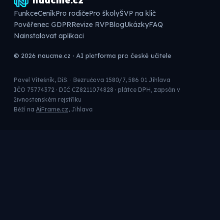
naucme.cz
Funkce
Ceník
Pro rodiče
Pro školy
ŠVP na klíč
Pověřenec GDPR
Revize RVP
Blog
Ukázky
FAQ
Nainstalovat aplikaci
© 2026 naucme.cz · AI platforma pro české učitele
Pavel Vitešník, DiS. · Bezručova 1580/7, 586 01 Jihlava
IČO 75774372 · DIČ CZ8211074828 · plátce DPH, zapsán v
živnostenském rejstříku
Běží na
AiFrame.cz
, Jihlava