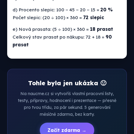
d) Procento slepic: 100 − 45 − 20 − 15 =
20 %
Počet slepic: (20 ÷ 100) × 360 =
72 slepic
e) Nová prasata: (5 ÷ 100) × 360 =
18 prasat
Celkový stav prasat po nákupu: 72 + 18 =
90
prasat
Tohle byla jen ukázka 🙂
Na naucme.cz si vytvoříš vlastní pracovní listy,
testy, přípravy, hodnocení i prezentace — přesně
pro tvou třídu, za pár sekund. 5 generování
měsíčně zdarma, bez karty.
Začít zdarma →