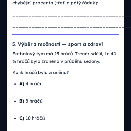
chybějící procenta (třetí a pátý řádek):
____________________________________
____________________________________
5. Výběr z možností — sport a zdraví
Fotbalový tým má 25 hráčů. Trenér sdělil, že 40
% hráčů bylo zraněno v průběhu sezóny.
Kolik hráčů bylo zraněno?
A)
4 hráči
B)
8 hráčů
C)
10 hráčů