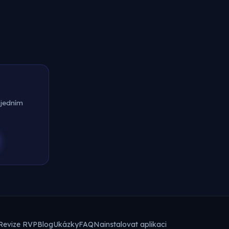
 jedním
Revize RVP
Blog
Ukázky
FAQ
Nainstalovat aplikaci