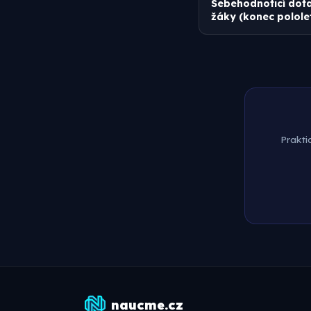
Sebehodnoticí dota
žáky (konec pololet
Prakti
naucme.cz