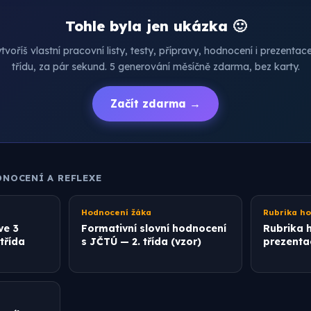
Tohle byla jen ukázka 🙂
voříš vlastní pracovní listy, testy, přípravy, hodnocení i prezenta
třídu, za pár sekund. 5 generování měsíčně zdarma, bez karty.
Začít zdarma →
DNOCENÍ A REFLEXE
Hodnocení žáka
Rubrika h
ve 3
Formativní slovní hodnocení
Rubrika h
 třída
s JČTÚ — 2. třída (vzor)
prezenta