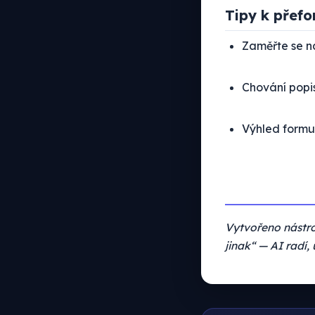
Tipy k přef
Zaměřte se na
Chování popis
Výhled formul
Vytvořeno nástr
jinak“ — AI radí, 