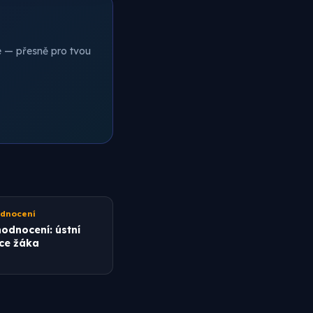
ce — přesně pro tvou
odnocení
odnocení: ústní
ce žáka