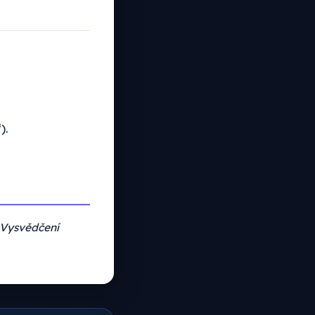
).
„Vysvědčení