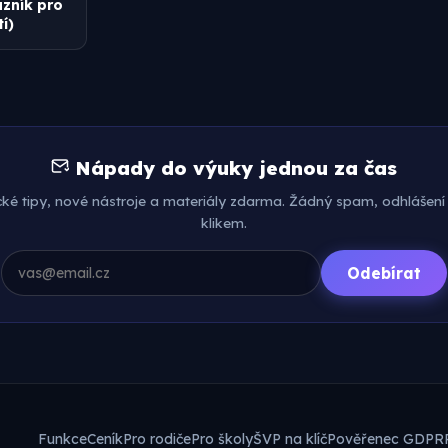
zník pro
í)
Nápady do výuky jednou za čas
cké tipy, nové nástroje a materiály zdarma. Žádný spam, odhlášení
klikem.
Odebírat
Funkce
Ceník
Pro rodiče
Pro školy
ŠVP na klíč
Pověřenec GDPR