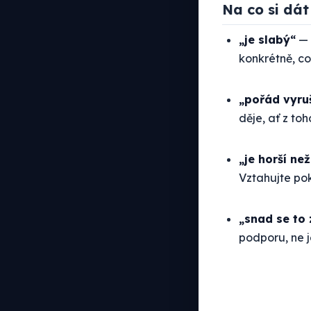
Na co si dát
„je slabý“
— 
konkrétně, co
„pořád vyru
děje, ať z toh
„je horší než
Vztahujte pok
„snad se to 
podporu, ne j