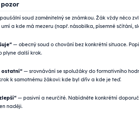
 pozor
paušální soud zaměnitelný se známkou. Žák vždy něco zvl
 umí a kde má mezeru (např. násobilka, písemné sčítání, slo
šuje“
— obecný soud o chování bez konkrétní situace. Popiš
o plyne další krok.
 ostatní“
— srovnávání se spolužáky do formativního hodn
rok k samotnému žákovi: kde byl dřív a kde je teď.
zlepší“
— pasivní a neurčité. Nabídněte konkrétní doporu
en naději.