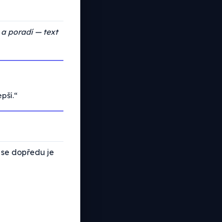
 a poradí — text
pší.“
 se dopředu je