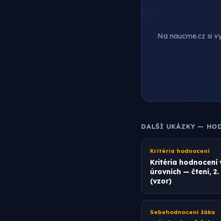
Na naucme.cz si vyt
DALŠÍ UKÁZKY — HO
Kritéria hodnocení
Kritéria hodnocení 
úrovních — čtení, 2.
(vzor)
Sebehodnocení žáka