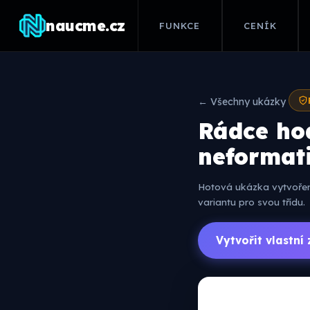
naucme.cz
FUNKCE
CENÍK
← Všechny ukázky
Rádce ho
neformat
Hotová ukázka vytvořená
variantu pro svou třídu.
Vytvořit vlastn