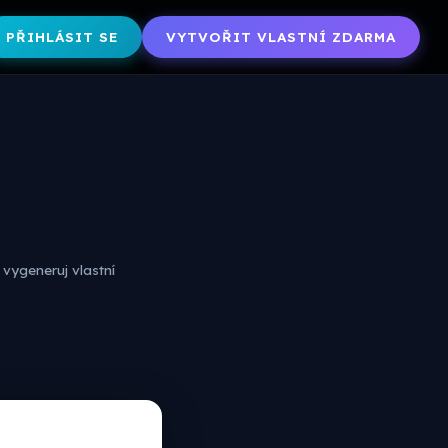
PŘIHLÁSIT SE
VYTVOŘIT VLASTNÍ ZDARMA
vygeneruj vlastní