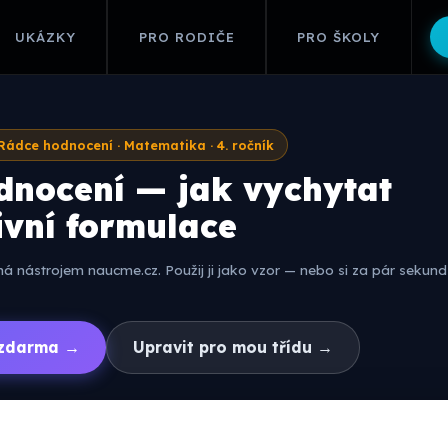
UKÁZKY
PRO RODIČE
PRO ŠKOLY
Rádce hodnocení · Matematika · 4. ročník
dnocení — jak vychytat
ivní formulace
 nástrojem naucme.cz. Použij ji jako vzor — nebo si za pár sekund 
í zdarma →
Upravit pro mou třídu →