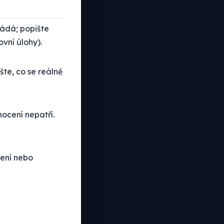
ádá; popište
vní úlohy).
te, co se reálně
ocení nepatří.
čení nebo