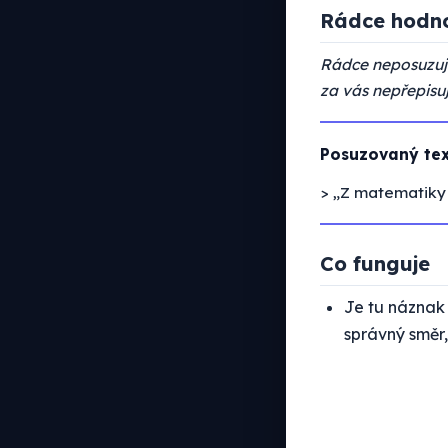
Rádce hodno
Rádce neposuzuje
za vás nepřepisuj
Posuzovaný text
> „Z matematiky j
Co funguje
Je tu náznak
správný směr, 