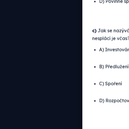
D) Povinné s
c)
Jak se nazývá 
nesplácí je včas
A) Investován
B) Předlužení
C) Spoření
D) Rozpočtov