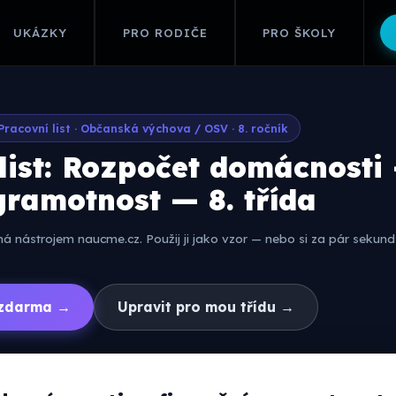
UKÁZKY
PRO RODIČE
PRO ŠKOLY
Pracovní list · Občanská výchova / OSV · 8. ročník
list: Rozpočet domácnosti
gramotnost — 8. třída
 nástrojem naucme.cz. Použij ji jako vzor — nebo si za pár sekund 
í zdarma →
Upravit pro mou třídu →