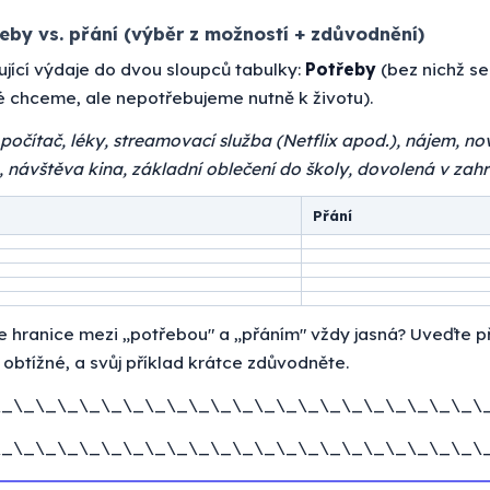
eby vs. přání (výběr z možností + zdůvodnění)
jící výdaje do dvou sloupců tabulky:
Potřeby
(bez nichž se 
ré chceme, ale nepotřebujeme nutně k životu).
 počítač, léky, streamovací služba (Netflix apod.), nájem, n
a, návštěva kina, základní oblečení do školy, dovolená v zahr
Přání
 hranice mezi „potřebou" a „přáním" vždy jasná? Uveďte p
í obtížné, a svůj příklad krátce zdůvodněte.
\_\_\_\_\_\_\_\_\_\_\_\_\_\_\_\_\_\_\_\_\_\_\
\_\_\_\_\_\_\_\_\_\_\_\_\_\_\_\_\_\_\_\_\_\_\