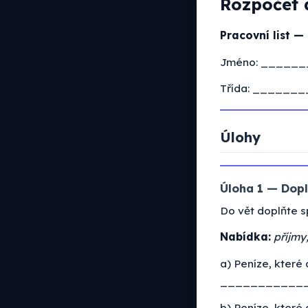
Rozpočet 
Pracovní list —
Jméno: _____
Třída: _______
Úlohy
Úloha 1 — Dopl
Do vět doplňte s
Nabídka:
příjmy
a) Peníze, které
____________
b) Peníze, které