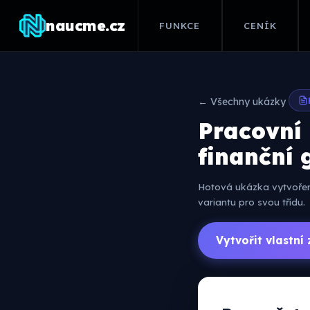
naucme.cz
FUNKCE
CENÍK
← Všechny ukázky
Pracovní 
finanční 
Hotová ukázka vytvořená
variantu pro svou třídu.
Vytvořit vlastn