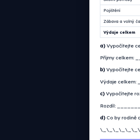
Pojištění
Zábava a volný č
Výdaje celkem
a)
Vypočítejte cel
Příjmy celkem
b)
Vypočítejte ce
Výdaje celkem
c)
Vypočítejte ro
Rozdíl: _____
d)
Co by rodině d
\_\_\_\_\_\_