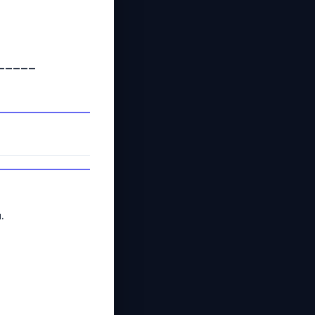
_____
.