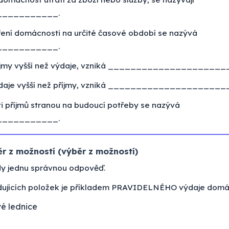
__________.
ření domácnosti na určité časové období se nazývá
__________.
říjmy vyšší než výdaje, vzniká ______________________
ýdaje vyšší než příjmy, vzniká ______________________
ti příjmů stranou na budoucí potřeby se nazývá
__________.
r z možností (výběr z možností)
dy jednu správnou odpověď.
dujících položek je příkladem PRAVIDELNÉHO výdaje domá
é lednice