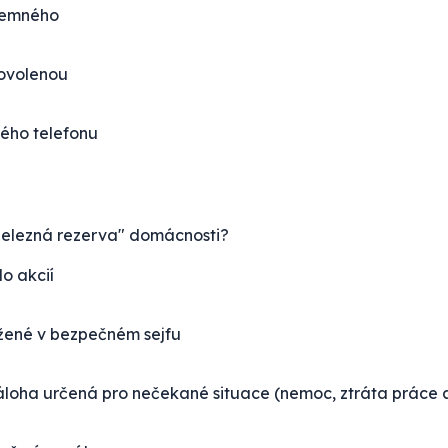
jemného
dovolenou
ého telefonu
„železná rezerva" domácnosti?
do akcií
ožené v bezpečném sejfu
záloha určená pro nečekané situace (nemoc, ztráta práce 