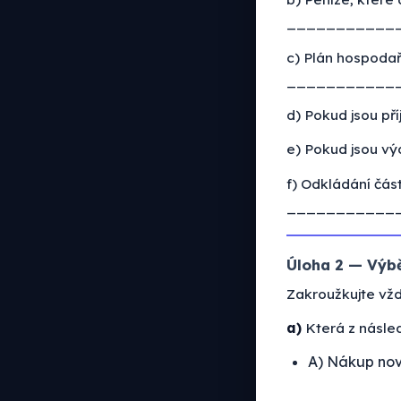
____________
c) Plán hospoda
____________
d) Pokud jsou p
e) Pokud jsou v
f) Odkládání čás
____________
Úloha 2 — Výbě
Zakroužkujte vž
a)
Která z násle
A) Nákup nov