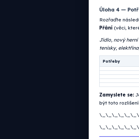
Úloha 4 — Potř
Rozřaďte následu
Přání
(věci, kte
Jídlo, nový herní
tenisky, elektřin
Potřeby
Zamyslete se:
Je
být toto rozlišen
\_\_\_\_\_\_
\_\_\_\_\_\_