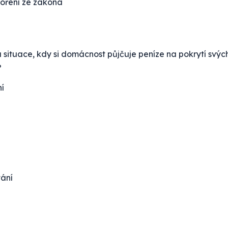
poření ze zákona
situace, kdy si domácnost půjčuje peníze na pokrytí svýc
?
í
ání