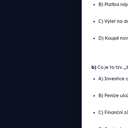
B) Platba ná
C) Výlet na 
D) Koupě nov
b)
Co je to tzv. 
A) Investice 
B) Peníze ul
C) Finanční 