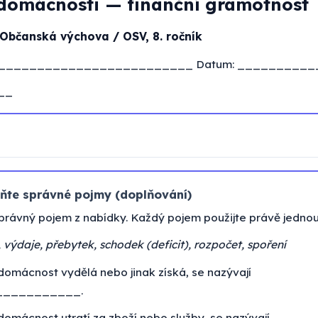
domácnosti — finanční gramotnost
 Občanská výchova / OSV, 8. ročník
__________________________ Datum: __________
__
ňte správné pojmy (doplňování)
právný pojem z nabídky. Každý pojem použijte právě jednou
, výdaje, přebytek, schodek (deficit), rozpočet, spoření
 domácnost vydělá nebo jinak získá, se nazývají
__________.
 domácnost utratí za zboží nebo služby, se nazývají