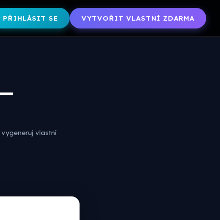
PŘIHLÁSIT SE
VYTVOŘIT VLASTNÍ ZDARMA
 —
vygeneruj vlastní