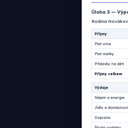
Úloha 3 — Výpo
Rodina Novákovýc
Příjmy
Plat otce
Plat matky
Přídavky na děti
Příjmy celkem
Výdaje
Nájem a energie
Jídlo a domácnos
Doprava
Školní potřeby