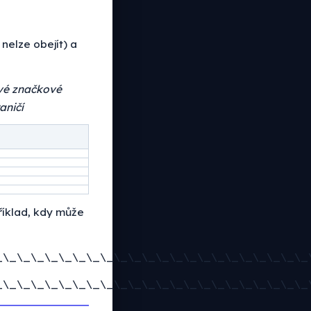
nelze obejít) a
ové značkové
aničí
říklad, kdy může
_\_\_\_\_\_\_\_\_\_\_\_\_\_\_\_\_\_\_\_\_\_\_
_\_\_\_\_\_\_\_\_\_\_\_\_\_\_\_\_\_\_\_\_\_\_