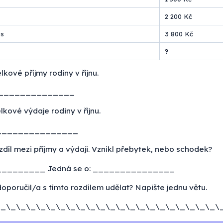
2 200 Kč
as
3 800 Kč
?
kové příjmy rodiny v říjnu.
: _______________
lkové výdaje rodiny v říjnu.
: _______________
zdíl mezi příjmy a výdaji. Vznikl přebytek, nebo schodek?
__________ Jedná se o: _______________
oporučil/a s tímto rozdílem udělat? Napište jednu větu.
\_\_\_\_\_\_\_\_\_\_\_\_\_\_\_\_\_\_\_\_\_\_\