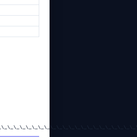
_\_\_\_\_\_\_\_\_\_\_\_\_\_\_\_\_\_\_\_\_\_\_