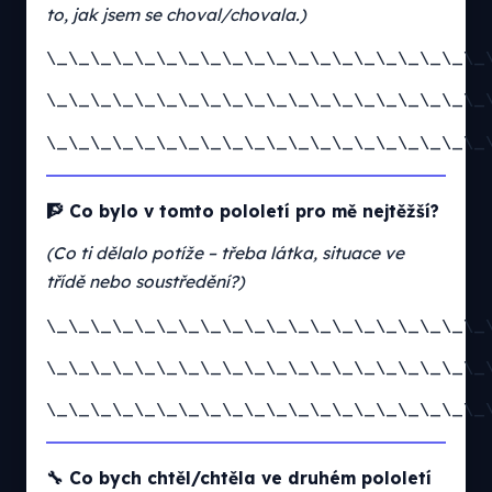
to, jak jsem se choval/chovala.)
\_\_\_\_\_\_\_\_\_\_\_\_\_\_\_\_\_\_\_\_
\_\_\_\_\_\_\_\_\_\_\_\_\_\_\_\_\_\_\_\_
\_\_\_\_\_\_\_\_\_\_\_\_\_\_\_\_\_\_\_\_
🧗 Co bylo v tomto pololetí pro mě nejtěžší?
(Co ti dělalo potíže – třeba látka, situace ve
třídě nebo soustředění?)
\_\_\_\_\_\_\_\_\_\_\_\_\_\_\_\_\_\_\_\_
\_\_\_\_\_\_\_\_\_\_\_\_\_\_\_\_\_\_\_\_
\_\_\_\_\_\_\_\_\_\_\_\_\_\_\_\_\_\_\_\_
🔧 Co bych chtěl/chtěla ve druhém pololetí