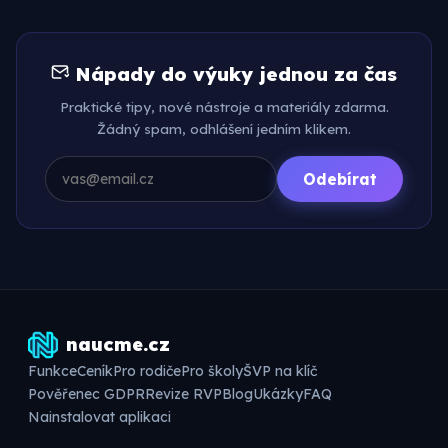
Nápady do výuky jednou za čas
Praktické tipy, nové nástroje a materiály zdarma.
Žádný spam, odhlášení jedním klikem.
Odebírat
naucme.cz
Funkce
Ceník
Pro rodiče
Pro školy
ŠVP na klíč
Pověřenec GDPR
Revize RVP
Blog
Ukázky
FAQ
Nainstalovat aplikaci