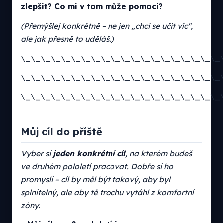
zlepšit? Co mi v tom může pomoci?
(Přemýšlej konkrétně – ne jen „chci se učit víc",
ale jak přesně to uděláš.)
\_\_\_\_\_\_\_\_\_\_\_\_\_\_\_\_\_\_\_\_
\_\_\_\_\_\_\_\_\_\_\_\_\_\_\_\_\_\_\_\_
\_\_\_\_\_\_\_\_\_\_\_\_\_\_\_\_\_\_\_\_
Můj cíl do příště
Vyber si
jeden konkrétní cíl
, na kterém budeš
ve druhém pololetí pracovat. Dobře si ho
promysli – cíl by měl být takový, aby byl
splnitelný, ale aby tě trochu vytáhl z komfortní
zóny.