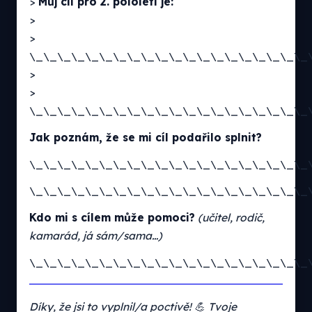
>
Můj cíl pro 2. pololetí je:
>
>
\_\_\_\_\_\_\_\_\_\_\_\_\_\_\_\_\_\_\_\_
>
>
\_\_\_\_\_\_\_\_\_\_\_\_\_\_\_\_\_\_\_\_
Jak poznám, že se mi cíl podařilo splnit?
\_\_\_\_\_\_\_\_\_\_\_\_\_\_\_\_\_\_\_\_
\_\_\_\_\_\_\_\_\_\_\_\_\_\_\_\_\_\_\_\_
Kdo mi s cílem může pomoci?
(učitel, rodič,
kamarád, já sám/sama…)
\_\_\_\_\_\_\_\_\_\_\_\_\_\_\_\_\_\_\_\_
Díky, že jsi to vyplnil/a poctivě! 💪 Tvoje