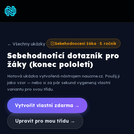
Sebehodnocení žáka · 5. ročník
← Všechny ukázky
Sebehodnoticí dotazník pro
žáky (konec pololetí)
Hotová ukázka vytvořená nástrojem naucme.cz. Použij ji
jako vzor — nebo si za pár sekund vygeneruj vlastní
variantu pro svou třídu.
Vytvořit vlastní zdarma →
Upravit pro mou třídu →