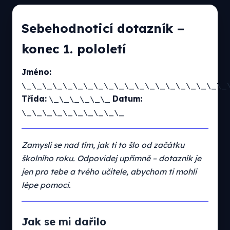
Sebehodnoticí dotazník –
konec 1. pololetí
Jméno:
\_\_\_\_\_\_\_\_\_\_\_\_\_\_\_\_\_\_\_\_
Třída:
\_\_\_\_\_\_
Datum:
\_\_\_\_\_\_\_\_\_\_
Zamysli se nad tím, jak ti to šlo od začátku
školního roku. Odpovídej upřímně – dotazník je
jen pro tebe a tvého učitele, abychom ti mohli
lépe pomoci.
Jak se mi dařilo