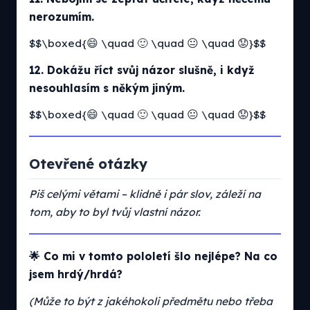
nerozumím.
$$\boxed{😄 \quad 🙂 \quad 😐 \quad 😟}$$
12. Dokážu říct svůj názor slušně, i když
nesouhlasím s někým jiným.
$$\boxed{😄 \quad 🙂 \quad 😐 \quad 😟}$$
Otevřené otázky
Piš celými větami – klidně i pár slov, záleží na
tom, aby to byl tvůj vlastní názor.
🌟 Co mi v tomto pololetí šlo nejlépe? Na co
jsem hrdý/hrdá?
(Může to být z jakéhokoli předmětu nebo třeba