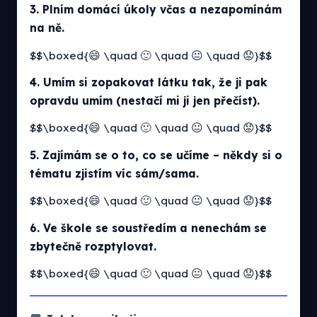
3. Plním domácí úkoly včas a nezapomínám
na ně.
$$\boxed{😄 \quad 🙂 \quad 😐 \quad 😟}$$
4. Umím si zopakovat látku tak, že ji pak
opravdu umím (nestačí mi ji jen přečíst).
$$\boxed{😄 \quad 🙂 \quad 😐 \quad 😟}$$
5. Zajímám se o to, co se učíme – někdy si o
tématu zjistím víc sám/sama.
$$\boxed{😄 \quad 🙂 \quad 😐 \quad 😟}$$
6. Ve škole se soustředím a nenechám se
zbytečně rozptylovat.
$$\boxed{😄 \quad 🙂 \quad 😐 \quad 😟}$$