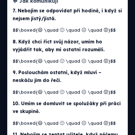
💬 Jak komunikuji
7. Nebojím se odpovídat při hodině, i když si
nejsem jistý/jistá.
$$\boxed{😄 \quad 🙂 \quad 😐 \quad 😟}$$
8. Když chci říct svůj názor, umím ho
vyjádřit tak, aby mi ostatní rozuměli.
$$\boxed{😄 \quad 🙂 \quad 😐 \quad 😟}$$
9. Poslouchám ostatní, když mluví –
neskáču jim do řeči.
$$\boxed{😄 \quad 🙂 \quad 😐 \quad 😟}$$
10. Umím se domluvit se spolužáky při práci
ve skupině.
$$\boxed{😄 \quad 🙂 \quad 😐 \quad 😟}$$
11. Nebojím se zeptat učitele, když něčemu