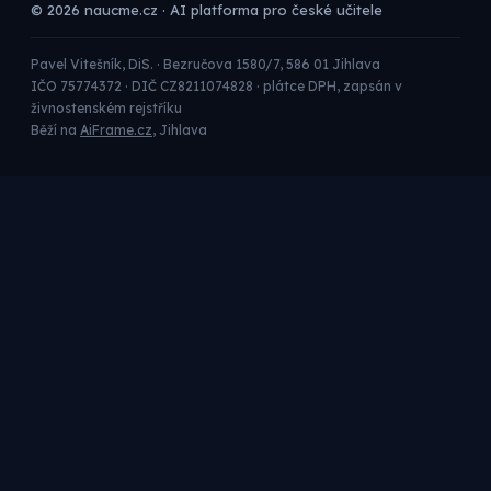
© 2026 naucme.cz · AI platforma pro české učitele
Pavel Vitešník, DiS. · Bezručova 1580/7, 586 01 Jihlava
IČO 75774372 · DIČ CZ8211074828 · plátce DPH, zapsán v
živnostenském rejstříku
Běží na
AiFrame.cz
, Jihlava