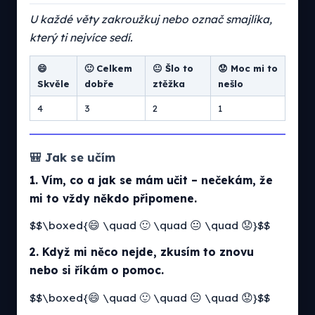
U každé věty zakroužkuj nebo označ smajlíka,
který ti nejvíce sedí.
😄
🙂 Celkem
😐 Šlo to
😟 Moc mi to
Skvěle
dobře
ztěžka
nešlo
4
3
2
1
🎒 Jak se učím
1. Vím, co a jak se mám učit – nečekám, že
mi to vždy někdo připomene.
$$\boxed{😄 \quad 🙂 \quad 😐 \quad 😟}$$
2. Když mi něco nejde, zkusím to znovu
nebo si říkám o pomoc.
$$\boxed{😄 \quad 🙂 \quad 😐 \quad 😟}$$