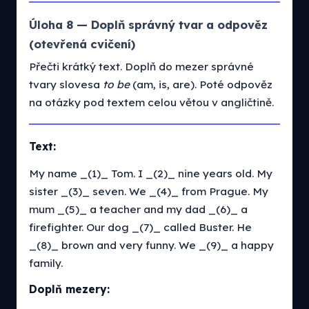
Úloha 8 — Doplň správný tvar a odpověz
(otevřená cvičení)
Přečti krátký text. Doplň do mezer správné
tvary slovesa
to be
(am, is, are). Poté odpověz
na otázky pod textem celou větou v angličtině.
Text:
My name _(1)_ Tom. I _(2)_ nine years old. My
sister _(3)_ seven. We _(4)_ from Prague. My
mum _(5)_ a teacher and my dad _(6)_ a
firefighter. Our dog _(7)_ called Buster. He
_(8)_ brown and very funny. We _(9)_ a happy
family.
Doplň mezery: