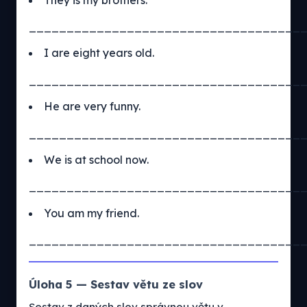
____________________________________
I are eight years old.
____________________________________
He are very funny.
____________________________________
We is at school now.
____________________________________
You am my friend.
____________________________________
Úloha 5 — Sestav větu ze slov
Sestav z daných slov správnou větu v