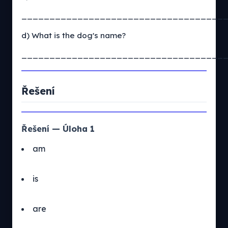
____________________________________
d) What is the dog's name?
____________________________________
Řešení
Řešení — Úloha 1
am
is
are