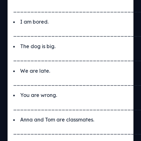
____________________________________
I am bored.
____________________________________
The dog is big.
____________________________________
We are late.
____________________________________
You are wrong.
____________________________________
Anna and Tom are classmates.
____________________________________