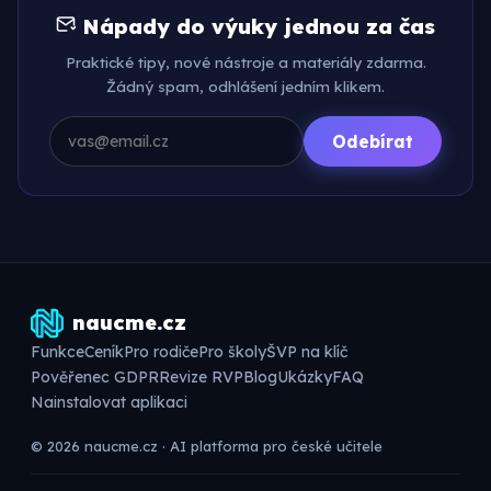
Nápady do výuky jednou za čas
Praktické tipy, nové nástroje a materiály zdarma.
Žádný spam, odhlášení jedním klikem.
Odebírat
naucme.cz
Funkce
Ceník
Pro rodiče
Pro školy
ŠVP na klíč
Pověřenec GDPR
Revize RVP
Blog
Ukázky
FAQ
Nainstalovat aplikaci
© 2026 naucme.cz · AI platforma pro české učitele