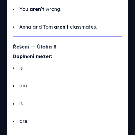
You
aren't
wrong.
Anna and Tom
aren't
classmates.
Řešení — Úloha 8
Doplnění mezer:
is
am
is
are