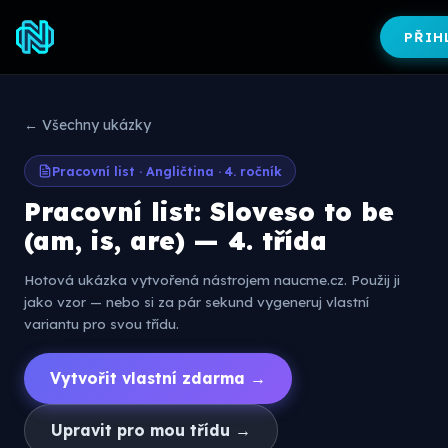
PŘIH
← Všechny ukázky
Pracovní list · Angličtina · 4. ročník
Pracovní list: Sloveso to be
(am, is, are) — 4. třída
Hotová ukázka vytvořená nástrojem naucme.cz. Použij ji
jako vzor — nebo si za pár sekund vygeneruj vlastní
variantu pro svou třídu.
Vytvořit vlastní zdarma →
Upravit pro mou třídu →