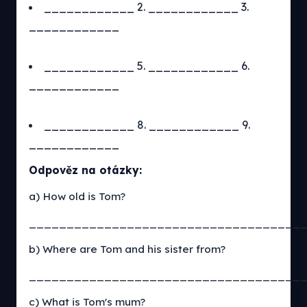
____________ 2. ____________ 3.
____________
____________ 5. ____________ 6.
____________
____________ 8. ____________ 9.
____________
Odpověz na otázky:
a) How old is Tom?
____________________________________
b) Where are Tom and his sister from?
____________________________________
c) What is Tom's mum?