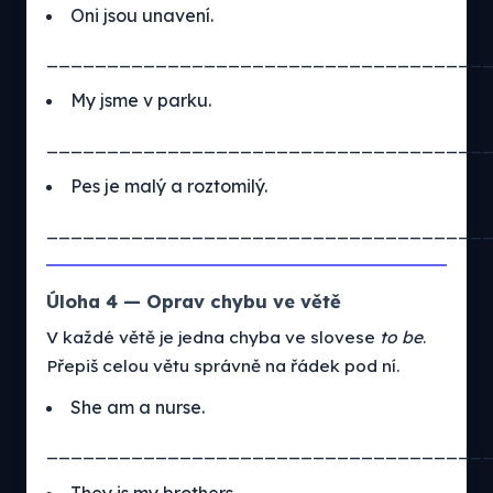
Oni jsou unavení.
____________________________________
My jsme v parku.
____________________________________
Pes je malý a roztomilý.
____________________________________
Úloha 4 — Oprav chybu ve větě
V každé větě je jedna chyba ve slovese
to be
.
Přepiš celou větu správně na řádek pod ní.
She am a nurse.
____________________________________
They is my brothers.