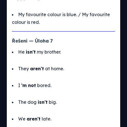
My favourite colour is blue. / My favourite
colour is red.
Řešení — Úloha 7
He
isn't
my brother.
They
aren't
at home.
I
'm not
bored.
The dog
isn't
big.
We
aren't
late.