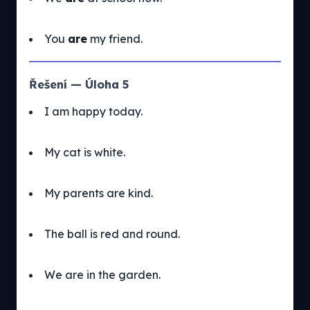
You
are
my friend.
Řešení — Úloha 5
I am happy today.
My cat is white.
My parents are kind.
The ball is red and round.
We are in the garden.