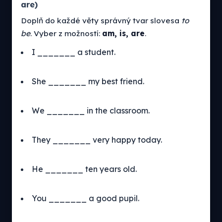
are)
Doplň do každé věty správný tvar slovesa
to
be
. Vyber z možností:
am, is, are
.
I _______ a student.
She _______ my best friend.
We _______ in the classroom.
They _______ very happy today.
He _______ ten years old.
You _______ a good pupil.