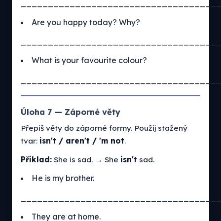
____________________________________
Are you happy today? Why?
____________________________________
What is your favourite colour?
____________________________________
Úloha 7 — Záporné věty
Přepiš věty do záporné formy. Použij stažený
tvar:
isn't / aren't / 'm not
.
Příklad:
She is sad. → She
isn't
sad.
He is my brother.
____________________________________
They are at home.