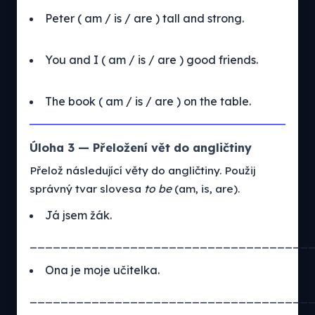
Peter ( am / is / are ) tall and strong.
You and I ( am / is / are ) good friends.
The book ( am / is / are ) on the table.
Úloha 3 — Přeložení vět do angličtiny
Přelož následující věty do angličtiny. Použij
správný tvar slovesa
to be
(am, is, are).
Já jsem žák.
____________________________________
Ona je moje učitelka.
____________________________________