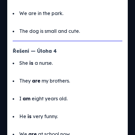
We are in the park.
The dog is small and cute.
Řešení — Úloha 4
She
is
a nurse.
They
are
my brothers.
I
am
eight years old.
He
is
very funny.
We
are
at school now.