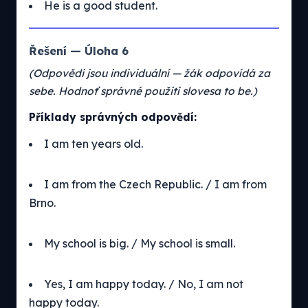
He is a good student.
Řešení — Úloha 6
(Odpovědi jsou individuální — žák odpovídá za
sebe. Hodnoť správné použití slovesa to be.)
Příklady správných odpovědí:
I am ten years old.
I am from the Czech Republic. / I am from
Brno.
My school is big. / My school is small.
Yes, I am happy today. / No, I am not
happy today.