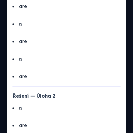
are
is
are
is
are
Řešení — Úloha 2
is
are