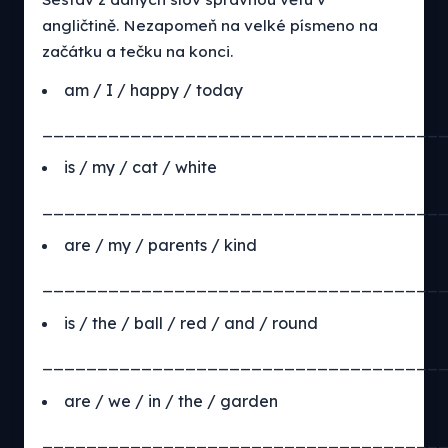
angličtině. Nezapomeň na velké písmeno na
začátku a tečku na konci.
am / I / happy / today
____________________________________
is / my / cat / white
____________________________________
are / my / parents / kind
____________________________________
is / the / ball / red / and / round
____________________________________
are / we / in / the / garden
____________________________________