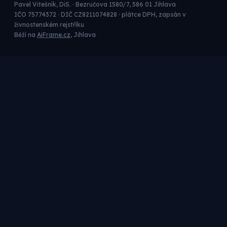
Pavel Vitešník, DiS. · Bezručova 1580/7, 586 01 Jihlava
IČO 75774372 · DIČ CZ8211074828 · plátce DPH, zapsán v
živnostenském rejstříku
Běží na
AiFrame.cz
, Jihlava