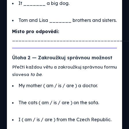
It _______ a big dog.
Tom and Lisa _______ brothers and sisters.
Místo pro odpovědi:
____________________________________
Úloha 2 — Zakroužkuj správnou možnost
Přečti každou větu a zakroužkuj správnou formu
slovesa
to be
.
My mother ( am / is / are ) a doctor.
The cats ( am / is / are ) on the sofa.
I ( am / is / are ) from the Czech Republic.