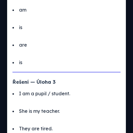
am
is
are
is
Řešení — Úloha 3
I am a pupil / student.
She is my teacher.
They are tired.