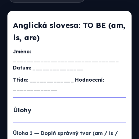
Anglická slovesa: TO BE (am,
is, are)
Jméno:
_______________________________
Datum:
_______________
Třída:
_____________
Hodnocení:
_____________
Úlohy
Úloha 1 — Doplň správný tvar (am / is /