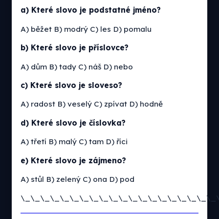
a) Které slovo je podstatné jméno?
A) běžet B) modrý C) les D) pomalu
b) Které slovo je příslovce?
A) dům B) tady C) náš D) nebo
c) Které slovo je sloveso?
A) radost B) veselý C) zpívat D) hodně
d) Které slovo je číslovka?
A) třetí B) malý C) tam D) říci
e) Které slovo je zájmeno?
A) stůl B) zelený C) ona D) pod
\_\_\_\_\_\_\_\_\_\_\_\_\_\_\_\_\_\_\_\_