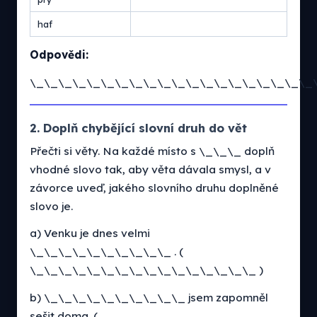
haf
Odpovědi:
\_\_\_\_\_\_\_\_\_\_\_\_\_\_\_\_\_\_\_\_
2. Doplň chybějící slovní druh do vět
Přečti si věty. Na každé místo s \_\_\_ doplň
vhodné slovo tak, aby věta dávala smysl, a v
závorce uveď, jakého slovního druhu doplněné
slovo je.
a) Venku je dnes velmi
\_\_\_\_\_\_\_\_\_\_ . (
\_\_\_\_\_\_\_\_\_\_\_\_\_\_\_\_ )
b) \_\_\_\_\_\_\_\_\_\_ jsem zapomněl
sešit doma. (