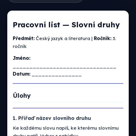
Pracovní list — Slovní druhy
Předmět:
Český jazyk a literatura |
Ročník:
3.
ročník
Jméno:
_______________________________
Datum:
_______________
Úlohy
1. Přiřaď název slovního druhu
Ke každému slovu napiš, ke kterému slovnímu
druhu patří. Vyber z nabídky: