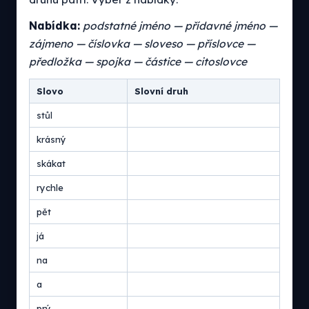
Nabídka:
podstatné jméno — přídavné jméno —
zájmeno — číslovka — sloveso — příslovce —
předložka — spojka — částice — citoslovce
Slovo
Slovní druh
stůl
krásný
skákat
rychle
pět
já
na
a
prý