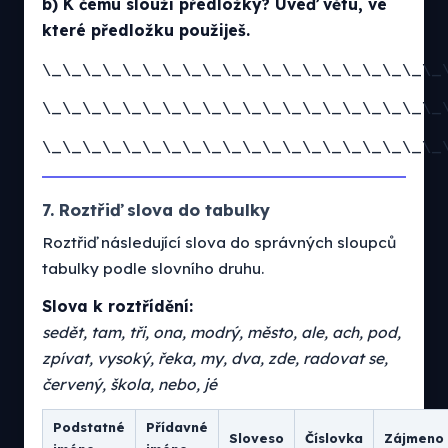
b) K čemu slouží předložky? Uveď větu, ve
které předložku použiješ.
\_\_\_\_\_\_\_\_\_\_\_\_\_\_\_\_\_\_\_\_
\_\_\_\_\_\_\_\_\_\_\_\_\_\_\_\_\_\_\_\_
\_\_\_\_\_\_\_\_\_\_\_\_\_\_\_\_\_\_\_\_
7. Roztřiď slova do tabulky
Roztřiď následující slova do správných sloupců
tabulky podle slovního druhu.
Slova k roztřídění:
sedět, tam, tři, ona, modrý, město, ale, ach, pod,
zpívat, vysoký, řeka, my, dva, zde, radovat se,
červený, škola, nebo, jé
Podstatné
Přídavné
Sloveso
Číslovka
Zájmeno