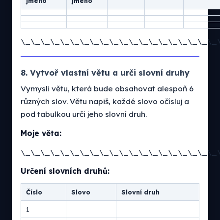
jméno
jméno
\_\_\_\_\_\_\_\_\_\_\_\_\_\_\_\_\_\_\_\_
8. Vytvoř vlastní větu a urči slovní druhy
Vymysli větu, která bude obsahovat alespoň 6
různých slov. Větu napiš, každé slovo očísluj a
pod tabulkou urči jeho slovní druh.
Moje věta:
\_\_\_\_\_\_\_\_\_\_\_\_\_\_\_\_\_\_\_\_
Určení slovních druhů:
Číslo
Slovo
Slovní druh
1