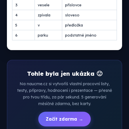
3
vesele
příslovce
4
zpívala
sloveso
5
v
předložka
6
parku
podstatné jméno
Tohle byla jen ukázka 🙂
Na naucme.cz si vytvoříš vlastní pracovní listy,
testy, přípravy, hodnocení i prezentace — přesně
pro tvou třídu, za pár sekund. 5 generování
měsíčně zdarma, bez karty.
Začít zdarma →