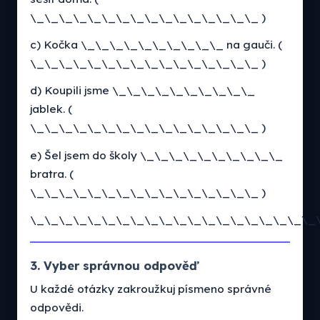
\_\_\_\_\_\_\_\_\_\_\_\_\_\_\_\_ )
c) Kočka \_\_\_\_\_\_\_\_\_\_ na gauči. (
\_\_\_\_\_\_\_\_\_\_\_\_\_\_\_\_ )
d) Koupili jsme \_\_\_\_\_\_\_\_\_\_
jablek. (
\_\_\_\_\_\_\_\_\_\_\_\_\_\_\_\_ )
e) Šel jsem do školy \_\_\_\_\_\_\_\_\_\_
bratra. (
\_\_\_\_\_\_\_\_\_\_\_\_\_\_\_\_ )
\_\_\_\_\_\_\_\_\_\_\_\_\_\_\_\_\_\_\_\_
3. Vyber správnou odpověď
U každé otázky zakroužkuj písmeno správné
odpovědi.