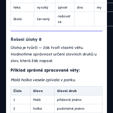
řeka
vysoký
zpívat
dva
my
radovat
škola
červený
se
Řešení úlohy 8
Úloha je tvůrčí — žák tvoří vlastní větu.
Hodnotíme správnost určení slovních druhů u
slov, která žák napsal.
Příklad správně zpracované věty:
Malá holka vesele zpívala v parku.
Číslo
Slovo
Slovní druh
1
Malá
přídavné jméno
2
holka
podstatné jméno