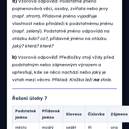
a)
Vzorová odpověď: Podstatné jméno
pojmenovává věci, osoby, zvířata nebo jevy
(např.
strom
). Přídavné jméno vyjadřuje
vlastnost nebo přináleží k podstatnému jménu
(např.
zelený
). Podstatné jméno odpovídá na
otázku
kdo? co?
, přídavné jméno na otázku
jaký? která? které?
b)
Vzorová odpověď: Předložky stojí vždy před
podstatným nebo zájmenným výrazem a
upřesňují, kde se něco nachází nebo jaký je
vztah mezi věcmi. Příklad:
Knížka leží
na
stole.
Řešení úlohy 7
Podstatné
Přídavné
Sloveso
Číslovka
Zájmeno
jméno
jméno
město
modrý
sedět
tři
ona