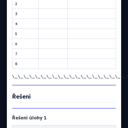
2
3
4
5
6
7
8
\_\_\_\_\_\_\_\_\_\_\_\_\_\_\_\_\_\_\_\_
Řešení
Řešení úlohy 1