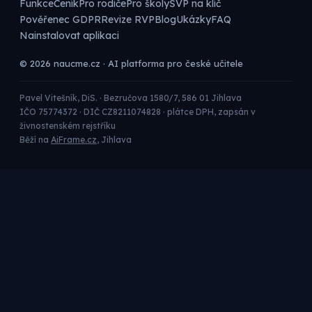
Funkce
Ceník
Pro rodiče
Pro školy
ŠVP na klíč
Pověřenec GDPR
Revize RVP
Blog
Ukázky
FAQ
Nainstalovat aplikaci
© 2026 naucme.cz · AI platforma pro české učitele
Pavel Vitešník, DiS. · Bezručova 1580/7, 586 01 Jihlava
IČO 75774372 · DIČ CZ8211074828 · plátce DPH, zapsán v
živnostenském rejstříku
Běží na
AiFrame.cz
, Jihlava