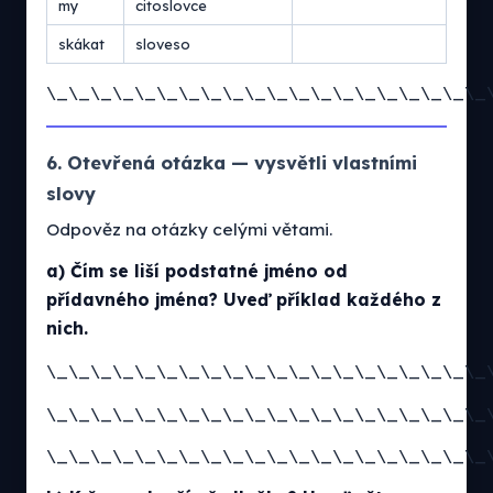
my
citoslovce
skákat
sloveso
\_\_\_\_\_\_\_\_\_\_\_\_\_\_\_\_\_\_\_\_
6. Otevřená otázka — vysvětli vlastními
slovy
Odpověz na otázky celými větami.
a) Čím se liší podstatné jméno od
přídavného jména? Uveď příklad každého z
nich.
\_\_\_\_\_\_\_\_\_\_\_\_\_\_\_\_\_\_\_\_
\_\_\_\_\_\_\_\_\_\_\_\_\_\_\_\_\_\_\_\_
\_\_\_\_\_\_\_\_\_\_\_\_\_\_\_\_\_\_\_\_