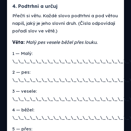
4. Podtrhni a určuj
Přečti si větu. Každé slovo podtrhni a pod větou
napiš, jaký je jeho slovní druh. (Čísla odpovídají
pořadí slov ve větě.)
Věta:
Malý pes vesele běžel přes louku.
1 — Malý:
\_\_\_\_\_\_\_\_\_\_\_\_\_\_\_\_\_\_\_\_
2 — pes:
\_\_\_\_\_\_\_\_\_\_\_\_\_\_\_\_\_\_\_\_
3 — vesele:
\_\_\_\_\_\_\_\_\_\_\_\_\_\_\_\_\_\_\_\_
4 — běžel:
\_\_\_\_\_\_\_\_\_\_\_\_\_\_\_\_\_\_\_\_
5 — přes: