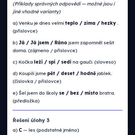
(Příklady správných odpovědí — možné jsou i
jiné vhodné varianty)
a) Venku je dnes velmi
teplo / zima / hezky
.
(příslovce)
b)
Já / Já jsem / Ráno
jsem zapomněl sešit
doma. (zájmeno / příslovce)
c) Kočka
leží / spí / sedí
na gauči. (sloveso)
d) Koupili jsme
pět / deset / hodně
jablek.
(číslovka / příslovce)
e) Šel jsem do školy
se / bez / místo
bratra.
(předložka)
Řešení úlohy 3
a)
C
— les (podstatné jméno)