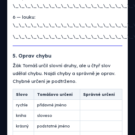
\_\_\_\_\_\_\_\_\_\_\_\_\_\_\_\_\_\_\_\_
6 — louku:
\_\_\_\_\_\_\_\_\_\_\_\_\_\_\_\_\_\_\_\_
\_\_\_\_\_\_\_\_\_\_\_\_\_\_\_\_\_\_\_\_
5. Oprav chybu
Žák Tomáš určil slovní druhy, ale u čtyř slov
udělal chybu. Najdi chyby a správně je oprav.
Chybné určení je podtrženo.
Slovo
Tomášovo určení
Správné určení
rychle
přídavné jméno
kniha
sloveso
krásný
podstatné jméno