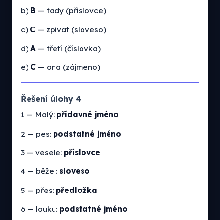
b)
B
— tady (příslovce)
c)
C
— zpívat (sloveso)
d)
A
— třetí (číslovka)
e)
C
— ona (zájmeno)
Řešení úlohy 4
1 — Malý:
přídavné jméno
2 — pes:
podstatné jméno
3 — vesele:
příslovce
4 — běžel:
sloveso
5 — přes:
předložka
6 — louku:
podstatné jméno