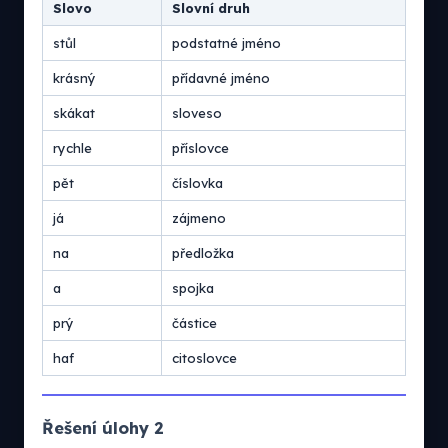
Slovo
Slovní druh
stůl
podstatné jméno
krásný
přídavné jméno
skákat
sloveso
rychle
příslovce
pět
číslovka
já
zájmeno
na
předložka
a
spojka
prý
částice
haf
citoslovce
Řešení úlohy 2