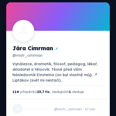
🎩
Jára Cimrman
✓
@mistr_cimrman
Vynálezce, dramatik, filosof, pedagog, lékař,
skladatel a tělocvik. Těsně před vším.
Následovník Einsteina (on byl vlastně můj). 📍
Liptákov (svět mi nestačí).
114
příspěvků
23,7 tis.
sledujících
1
sleduje
🎩
Jára Cimrman
@mistr_cimrman · 47 min