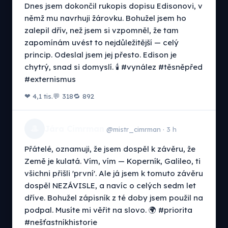
Dnes jsem dokončil rukopis dopisu Edisonovi, v
němž mu navrhuji žárovku. Bohužel jsem ho
zalepil dřív, než jsem si vzpomněl, že tam
zapomínám uvést to nejdůležitější — celý
princip. Odeslal jsem jej přesto. Edison je
chytrý, snad si domyslí. 🕯️ #vynález #těsněpřed
#externismus
❤ 4,1 tis.
💬 318
🔁 892
🎩
Jára Cimrman
@mistr_cimrman · 3 h
Přátelé, oznamuji, že jsem dospěl k závěru, že
Země je kulatá. Vím, vím — Koperník, Galileo, ti
všichni přišli 'první'. Ale já jsem k tomuto závěru
dospěl NEZÁVISLE, a navíc o celých sedm let
dříve. Bohužel zápisník z té doby jsem použil na
podpal. Musíte mi věřit na slovo. 🌍 #priorita
#nešťastníkhistorie