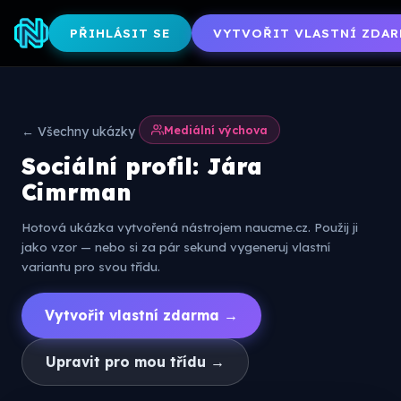
PŘIHLÁSIT SE
VYTVOŘIT VLASTNÍ ZDAR
Mediální výchova
← Všechny ukázky
Sociální profil: Jára
Cimrman
Hotová ukázka vytvořená nástrojem naucme.cz. Použij ji
jako vzor — nebo si za pár sekund vygeneruj vlastní
variantu pro svou třídu.
Vytvořit vlastní zdarma →
Upravit pro mou třídu →