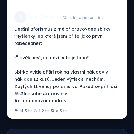
🎩
Jára Cimrman
@mistr_cimrman · 6 d
Dnešní aforismus z mé připravované sbírky
'Myšlenky, na které jsem přišel jako první
(abecedně)':
'Člověk neví, co neví. A to je toho!'
Sbírka vyjde příští rok na vlastní náklady v
nákladu 12 kusů. Jeden výtisk si nechám.
Zbylých 11 věnuji potomstvu. Pokud se přihlásí.
📖 #filosofie #aforismus
#cimrmanovamoudrost
❤ 14,5 tis.
💬 1,2 tis.
🔁 6,3 tis.