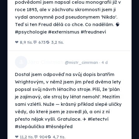
podvědomí jsem napsal celou monografii již v
roce 1893, ale v záchvatu skromnosti jsem ji
vydal anonymně pod pseudonymem 'Nikdo'.
Teď si ten Freud dělá co chce. Co nadělám. 🧠
#psychologie #externismus #freudneví
❤ 8,9 tis.
💬 673
🔁 3,2 tis.
🎩
Jára Cimrman
@mistr_cimrman · 4 d
Dostal jsem odpověď na svůj dopis bratřím
Wrightovým, v němž jsem jim před dvěma lety
popsal svůj návrh létacího stroje. Píší, že 'plán
je zajímavý, ale stroj by létat nemohl'. Mezitím
sami vzlétli. Nuže — krásný příklad slepé uličky
vědy, do které jsem je zavedl já, a oni z ní
přesto nějak vyšli. Gratulace. ✈️ #letectví
#slepáulička #těsněpřed
❤ 11,2 tis.
💬 904
🔁 4,7 tis.