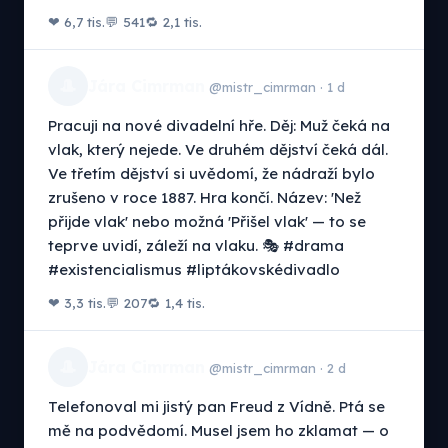
❤ 6,7 tis.
💬 541
🔁 2,1 tis.
🎩
Jára Cimrman
@mistr_cimrman · 1 d
Pracuji na nové divadelní hře. Děj: Muž čeká na
vlak, který nejede. Ve druhém dějství čeká dál.
Ve třetím dějství si uvědomí, že nádraží bylo
zrušeno v roce 1887. Hra končí. Název: 'Než
přijde vlak' nebo možná 'Přišel vlak' — to se
teprve uvidí, záleží na vlaku. 🎭 #drama
#existencialismus #liptákovskédivadlo
❤ 3,3 tis.
💬 207
🔁 1,4 tis.
🎩
Jára Cimrman
@mistr_cimrman · 2 d
Telefonoval mi jistý pan Freud z Vídně. Ptá se
mě na podvědomí. Musel jsem ho zklamat — o