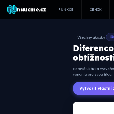
naucme.cz
FUNKCE
CENÍK
← Všechny ukázky
Diferenco
obtížnost
Hotová ukázka vytvořená
variantu pro svou třídu.
Vytvořit vlastn