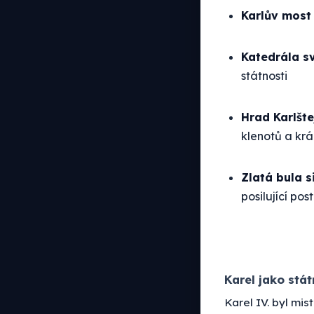
Karlův most
Katedrála sv
státnosti
Hrad Karlšte
klenotů a král
Zlatá bula s
posilující pos
Karel jako stát
Karel IV. byl mi