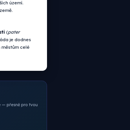
ších území.
 země.
sti
(
pater
vláda je dodnes
m městům celé
ce — přesně pro tvou