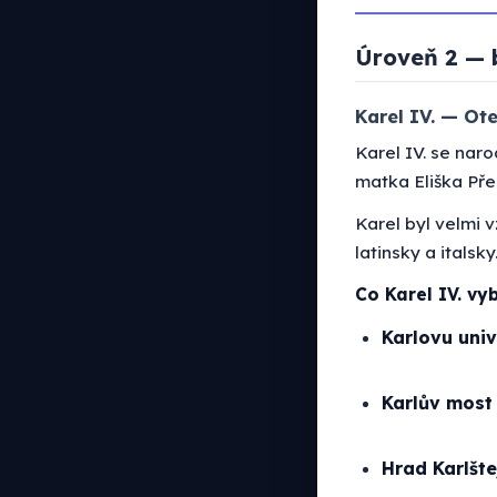
Úroveň 2 — 
Karel IV. — Ote
Karel IV. se nar
matka Eliška Př
Karel byl velmi 
latinsky a italsk
Co Karel IV. vy
Karlovu univ
Karlův most
Hrad Karlšte