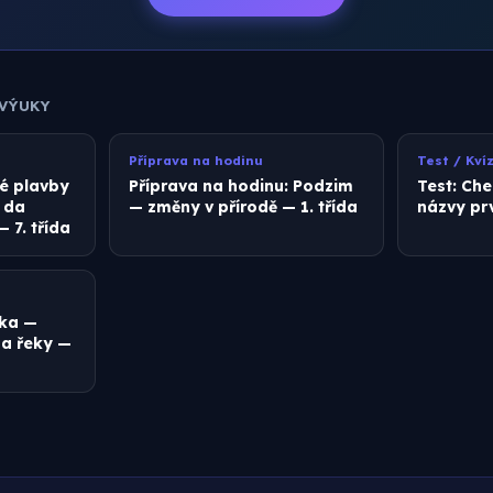
 VÝUKY
Příprava na hodinu
Test / Kví
é plavby
Příprava na hodinu: Podzim
Test: Ch
 da
— změny v přírodě — 1. třída
názvy prv
7. třída
ika —
 a řeky —