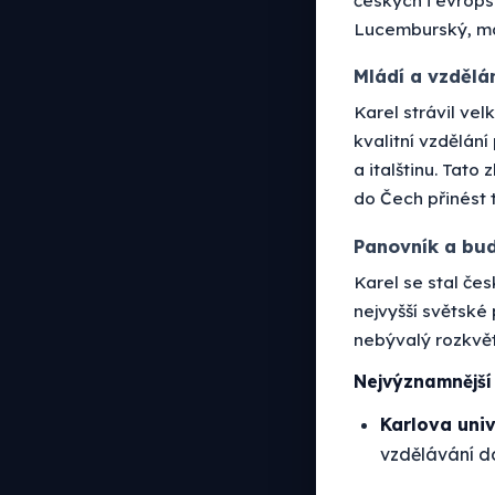
Lucemburský, ma
Mládí a vzdělá
Karel strávil ve
kvalitní vzdělání
a italštinu. Tato
do Čech přinést t
Panovník a bu
Karel se stal če
nejvyšší světské
nebývalý rozkvět
Nejvýznamnější 
Karlova univ
vzdělávání do