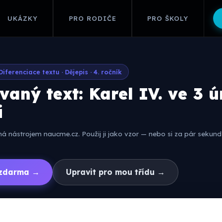
UKÁZKY
PRO RODIČE
PRO ŠKOLY
Diferenciace textu · Dějepis · 4. ročník
vaný text: Karel IV. ve 3 
i
 nástrojem naucme.cz. Použij ji jako vzor — nebo si za pár sekund 
í zdarma →
Upravit pro mou třídu →