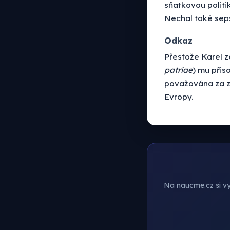
sňatkovou politik
Nechal také se
Odkaz
Přestože Karel ze
patriae
) mu přis
považována za zl
Evropy.
Na naucme.cz si vyt