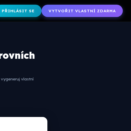
PŘIHLÁSIT SE
VYTVOŘIT VLASTNÍ ZDARMA
úrovních
vygeneruj vlastní