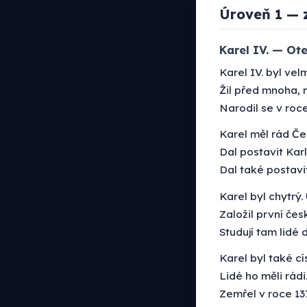
Úroveň 1 — 
Karel IV. — Ote
Karel IV. byl velm
Žil před mnoha, 
Narodil se v roce
Karel měl rád Če
Dal postavit Kar
Dal také postavit
Karel byl chytrý.
Založil první čes
Studují tam lidé 
Karel byl také cís
Lidé ho měli rádi
Zemřel v roce 13