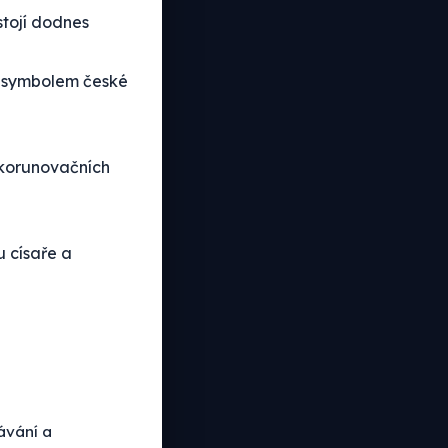
stojí dodnes
l symbolem české
 korunovačních
u císaře a
ávání a