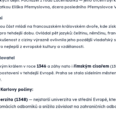
tkou Eliška Přemyslovna, dcera posledního Přemyslovce V
ní
lkou část mládí na francouzském královském dvoře, kde zí
 pro tehdejší dobu. Ovládal pět jazyků: češtinu, němčinu, fran
 zkušenost z ciziny výrazně ovlivnila jeho pozdější vladařský s
o nejlepší z evropské kultury a vzdělanosti.
dovatel
ským králem v roce
1346
a záhy nato i
římským císařem
(13
 postavení v tehdejší Evropě. Praha se stala sídelním městem
.
Karlovy počiny:
erzita (1348)
— nejstarší univerzita ve střední Evropě, kter
mácích odborníků a snížila závislost na zahraničních odbo