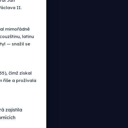
áclava II.
skal mimořádně
couzštinu, latinu
tyl — snažil se
55), čímž získal
 říše a prožívala
á zajistila
rnících