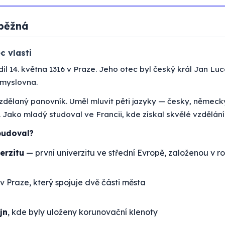
běžná
c vlasti
odil 14. května 1316 v Praze. Jeho otec byl český král Jan L
emyslovna.
vzdělaný panovník. Uměl mluvit pěti jazyky — česky, německ
y. Jako mladý studoval ve Francii, kde získal skvělé vzdělání
budoval?
erzitu
— první univerzitu ve střední Evropě, založenou v r
v Praze, který spojuje dvě části města
jn
, kde byly uloženy korunovační klenoty