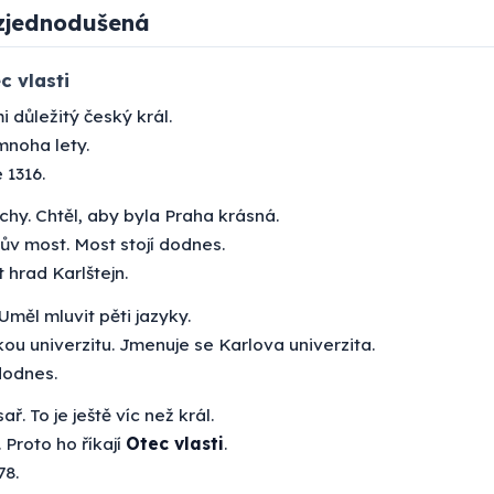
zjednodušená
c vlasti
i důležitý český král.
mnoha lety.
 1316.
chy. Chtěl, aby byla Praha krásná.
lův most. Most stojí dodnes.
 hrad Karlštejn.
 Uměl mluvit pěti jazyky.
kou univerzitu. Jmenuje se Karlova univerzita.
dodnes.
ař. To je ještě víc než král.
. Proto ho říkají
Otec vlasti
.
78.