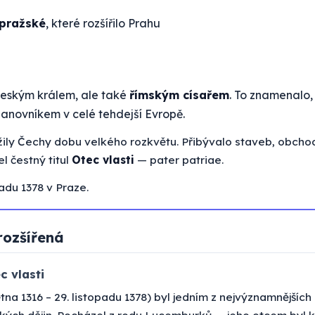
pražské
, které rozšířilo Prahu
českým králem, ale také
římským císařem
. To znamenalo,
panovníkem v celé tehdejší Evropě.
žily Čechy dobu velkého rozkvětu. Přibývalo staveb, obchod
l čestný titul
Otec vlasti
— pater patriae.
adu 1378 v Praze.
rozšířená
c vlasti
ětna 1316 – 29. listopadu 1378) byl jedním z nejvýznamnějšíc
kých dějin. Pocházel z rodu Lucemburků — jeho otcem byl k