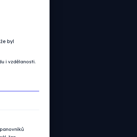
 že byl
u i vzdělanosti.
h panovníků
rál Jan