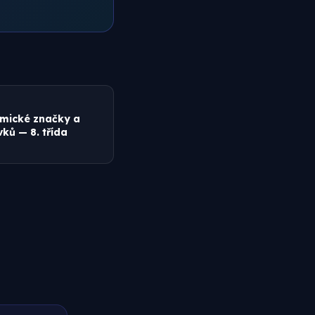
z
emické značky a
ků — 8. třída