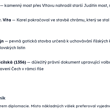
— kamenný most přes Vltavu nahradil starší Juditin most, 
. Víta
— Karel pokračoval ve stavbě chrámu, který se sta
jn
— pevná gotická stavba určená k uchovávání říšských
ovských listin
icilská (1356)
— důležitý právní dokument upravující volb
tavení Čech v rámci říše
ník
strem diplomacie. Místo nákladných válek preferoval vyjedn