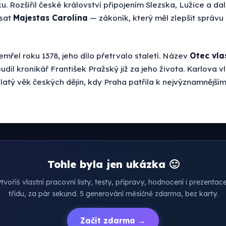
u. Rozšířil české království připojením Slezska, Lužice a dal
psat
Majestas Carolina
— zákoník, který měl zlepšit správu
mřel roku 1378, jeho dílo přetrvalo staletí. Název
Otec vla
oudil kronikář František Pražský již za jeho života. Karlova 
atý věk českých dějin, kdy Praha patřila k nejvýznamnější
Tohle byla jen ukázka 🙂
voříš vlastní pracovní listy, testy, přípravy, hodnocení i prezenta
třídu, za pár sekund. 5 generování měsíčně zdarma, bez karty.
Začít zdarma →