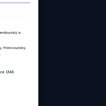
ucemburský a
y, francouzsky,
.
oce 1348