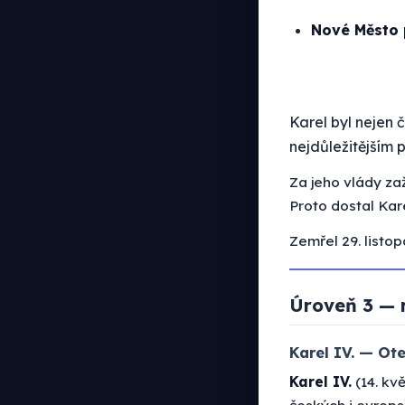
Nové Město 
Karel byl nejen 
nejdůležitějším 
Za jeho vlády za
Proto dostal Kare
Zemřel 29. listop
Úroveň 3 — 
Karel IV. — Ote
Karel IV.
(14. kv
českých i evrops