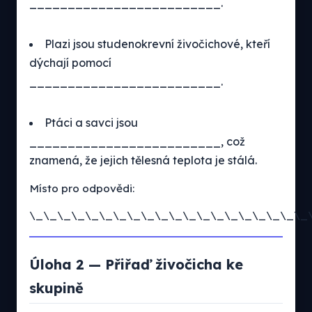
_________________________.
Plazi jsou studenokrevní živočichové, kteří
dýchají pomocí
_________________________.
Ptáci a savci jsou
_________________________, což
znamená, že jejich tělesná teplota je stálá.
Místo pro odpovědi:
\_\_\_\_\_\_\_\_\_\_\_\_\_\_\_\_\_\_\_\_
Úloha 2 — Přiřaď živočicha ke
skupině