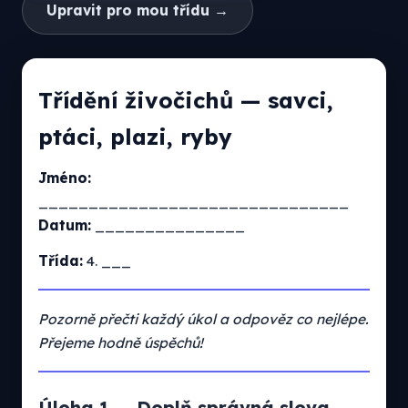
Upravit pro mou třídu →
Třídění živočichů — savci,
ptáci, plazi, ryby
Jméno:
_______________________________
Datum:
_______________
Třída:
4. ___
Pozorně přečti každý úkol a odpověz co nejlépe.
Přejeme hodně úspěchů!
Úloha 1 — Doplň správná slova