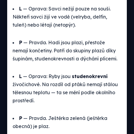
L
— Oprava: Savci nežijí pouze na souši.
Někteří savci žijí ve vodě (velryba, delfín,
tuleň) nebo létají (netopýr).
P
— Pravda. Hadi jsou plazi, přestože
nemají končetiny. Patří do skupiny plazů díky
šupinám, studenokrevnosti a dýchání plícemi.
L
— Oprava: Ryby jsou
studenokrevní
živočichové. Na rozdíl od ptáků nemají stálou
tělesnou teplotu — ta se mění podle okolního
prostředí.
P
— Pravda. Ještěrka zelená (ještěrka
obecná) je plaz.