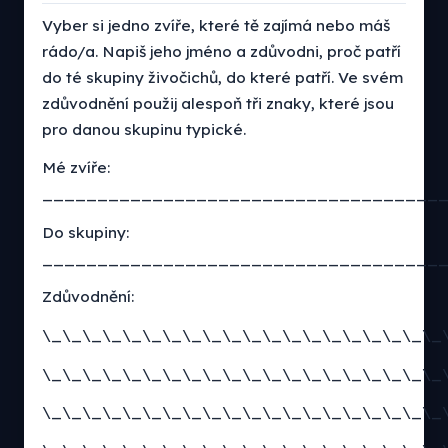
Vyber si jedno zvíře, které tě zajímá nebo máš
rádo/a. Napiš jeho jméno a zdůvodni, proč patří
do té skupiny živočichů, do které patří. Ve svém
zdůvodnění použij alespoň tři znaky, které jsou
pro danou skupinu typické.
Mé zvíře:
____________________________________
Do skupiny:
____________________________________
Zdůvodnění:
\_\_\_\_\_\_\_\_\_\_\_\_\_\_\_\_\_\_\_\_
\_\_\_\_\_\_\_\_\_\_\_\_\_\_\_\_\_\_\_\_
\_\_\_\_\_\_\_\_\_\_\_\_\_\_\_\_\_\_\_\_