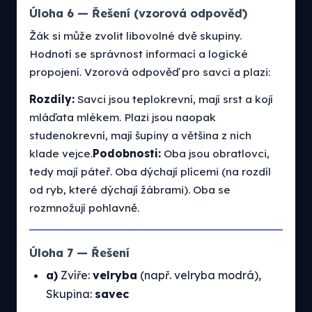
Úloha 6 — Řešení (vzorová odpověď)
Žák si může zvolit libovolné dvě skupiny.
Hodnotí se správnost informací a logické
propojení. Vzorová odpověď pro savci a plazi:
Rozdíly:
Savci jsou teplokrevní, mají srst a kojí
mláďata mlékem. Plazi jsou naopak
studenokrevní, mají šupiny a většina z nich
klade vejce.
Podobnosti:
Oba jsou obratlovci,
tedy mají páteř. Oba dýchají plícemi (na rozdíl
od ryb, které dýchají žábrami). Oba se
rozmnožují pohlavně.
Úloha 7 — Řešení
a)
Zvíře:
velryba
(např. velryba modrá),
Skupina:
savec