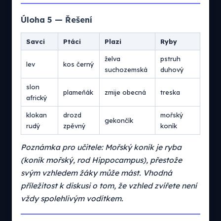
Úloha 5 — Řešení
Savci
Ptáci
Plazi
Ryby
želva
pstruh
lev
kos černý
suchozemská
duhový
slon
plameňák
zmije obecná
treska
africký
klokan
drozd
mořský
gekončík
rudý
zpěvný
koník
Poznámka pro učitele: Mořský koník je ryba
(koník mořský, rod Hippocampus), přestože
svým vzhledem žáky může mást. Vhodná
příležitost k diskusi o tom, že vzhled zvířete není
vždy spolehlivým vodítkem.