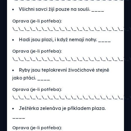
Všichni savci žijí pouze na souši. ____
Oprava (je-li potřeba):
\_\_\_\_\_\_\_\_\_\_\_\_\_\_\_\_\_\_\_\_
Hadi jsou plazi, i když nemají nohy. ____
Oprava (je-li potřeba):
\_\_\_\_\_\_\_\_\_\_\_\_\_\_\_\_\_\_\_\_
Ryby jsou teplokrevní živočichové stejně
jako ptáci. ____
Oprava (je-li potřeba):
\_\_\_\_\_\_\_\_\_\_\_\_\_\_\_\_\_\_\_\_
Ještěrka zelenáva je příkladem plaza.
____
Oprava (je-li potřeba):