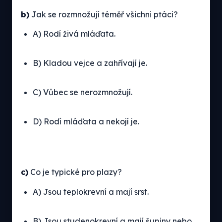
b)
Jak se rozmnožují téměř všichni ptáci?
A) Rodí živá mláďata.
B) Kladou vejce a zahřívají je.
C) Vůbec se nerozmnožují.
D) Rodí mláďata a nekojí je.
c)
Co je typické pro plazy?
A) Jsou teplokrevní a mají srst.
B) Jsou studenokrevní a mají šupiny nebo