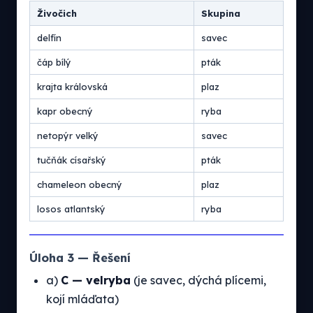
Živočich
Skupina
delfín
savec
čáp bílý
pták
krajta královská
plaz
kapr obecný
ryba
netopýr velký
savec
tučňák císařský
pták
chameleon obecný
plaz
losos atlantský
ryba
Úloha 3 — Řešení
a)
C — velryba
(je savec, dýchá plícemi,
kojí mláďata)