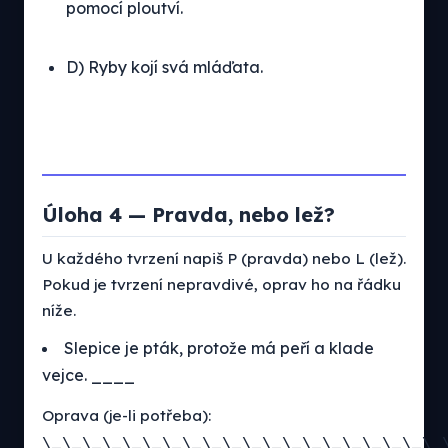
pomocí ploutví.
D) Ryby kojí svá mláďata.
Úloha 4 — Pravda, nebo lež?
U každého tvrzení napiš P (pravda) nebo L (lež).
Pokud je tvrzení nepravdivé, oprav ho na řádku
níže.
Slepice je pták, protože má peří a klade
vejce. ____
Oprava (je-li potřeba):
\_\_\_\_\_\_\_\_\_\_\_\_\_\_\_\_\_\_\_\_