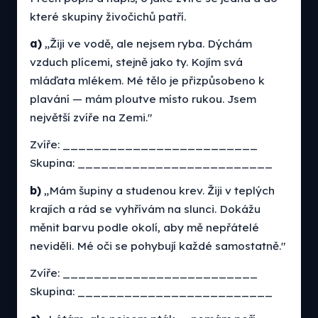
které skupiny živočichů patří.
a)
„Žiji ve vodě, ale nejsem ryba. Dýchám
vzduch plícemi, stejně jako ty. Kojím svá
mláďata mlékem. Mé tělo je přizpůsobeno k
plavání — mám ploutve místo rukou. Jsem
největší zvíře na Zemi."
Zvíře: _________________________
Skupina: _________________________
b)
„Mám šupiny a studenou krev. Žiji v teplých
krajích a rád se vyhřívám na slunci. Dokážu
měnit barvu podle okolí, aby mě nepřátelé
neviděli. Mé oči se pohybují každé samostatně."
Zvíře: _________________________
Skupina: _________________________