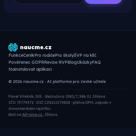
naucme.cz
Funkce
Ceník
Pro rodiče
Pro školy
ŠVP na klíč
Pověřenec GDPR
Revize RVP
Blog
Ukázky
FAQ
Nainstalovat aplikaci
© 2026 naucme.cz · AI platforma pro české učitele
Pavel Vitešník, DiS. · Bezručova 1580/7, 586 01 Jihlava
IČO 75774372 · DIČ CZ8211074828 · plátce DPH, zapsán v
živnostenském rejstříku
Běží na
AiFrame.cz
, Jihlava