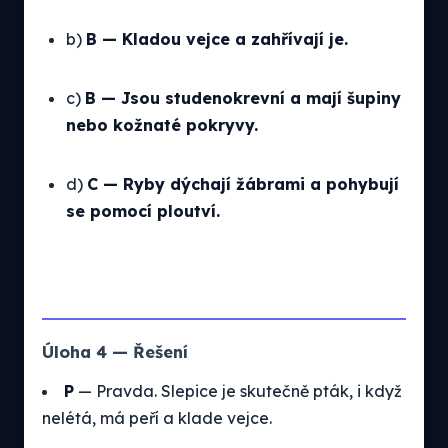
b)
B — Kladou vejce a zahřívají je.
c)
B — Jsou studenokrevní a mají šupiny
nebo kožnaté pokryvy.
d)
C — Ryby dýchají žábrami a pohybují
se pomocí ploutví.
Úloha 4 — Řešení
P
— Pravda. Slepice je skutečně pták, i když
nelétá, má peří a klade vejce.