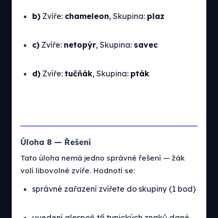
b)
Zvíře:
chameleon
, Skupina:
plaz
c)
Zvíře:
netopýr
, Skupina:
savec
d)
Zvíře:
tučňák
, Skupina:
pták
Úloha 8 — Řešení
Tato úloha nemá jedno správné řešení — žák
volí libovolné zvíře. Hodnotí se:
správné zařazení zvířete do skupiny (1 bod)
uvedení alespoň tří typických znaků dané