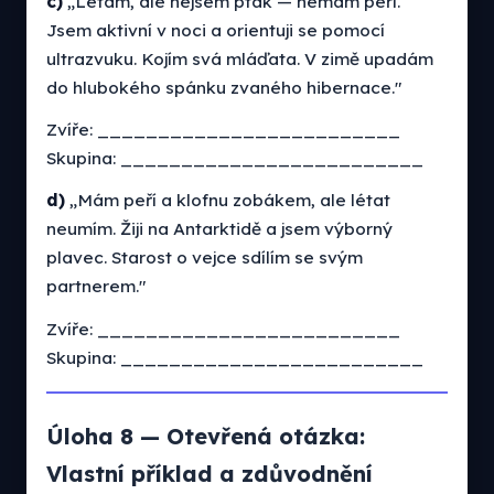
c)
„Létám, ale nejsem pták — nemám peří.
Jsem aktivní v noci a orientuji se pomocí
ultrazvuku. Kojím svá mláďata. V zimě upadám
do hlubokého spánku zvaného hibernace."
Zvíře: _________________________
Skupina: _________________________
d)
„Mám peří a klofnu zobákem, ale létat
neumím. Žiji na Antarktidě a jsem výborný
plavec. Starost o vejce sdílím se svým
partnerem."
Zvíře: _________________________
Skupina: _________________________
Úloha 8 — Otevřená otázka:
Vlastní příklad a zdůvodnění