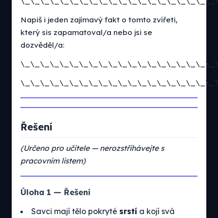
\_\_\_\_\_\_\_\_\_\_\_\_\_\_\_\_\_\_\_\_
Napiš i jeden zajímavý fakt o tomto zvířeti,
který sis zapamatoval/a nebo jsi se
dozvěděl/a:
\_\_\_\_\_\_\_\_\_\_\_\_\_\_\_\_\_\_\_\_
\_\_\_\_\_\_\_\_\_\_\_\_\_\_\_\_\_\_\_\_
Řešení
(Určeno pro učitele — nerozstřihávejte s
pracovním listem)
Úloha 1 — Řešení
Savci mají tělo pokryté
srstí
a kojí svá