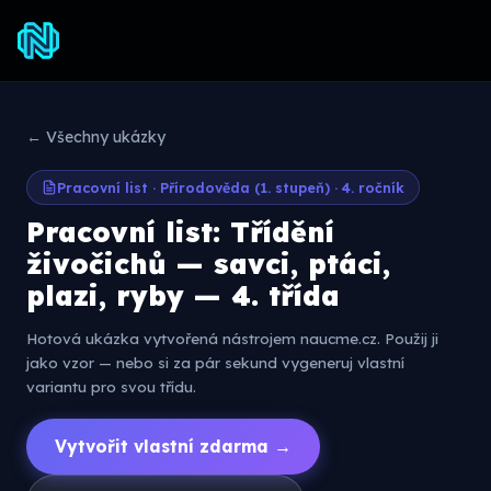
← Všechny ukázky
Pracovní list · Přírodověda (1. stupeň) · 4. ročník
Pracovní list: Třídění
živočichů — savci, ptáci,
plazi, ryby — 4. třída
Hotová ukázka vytvořená nástrojem naucme.cz. Použij ji
jako vzor — nebo si za pár sekund vygeneruj vlastní
variantu pro svou třídu.
Vytvořit vlastní zdarma →