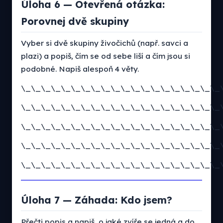
Úloha 6 — Otevřená otázka:
Porovnej dvě skupiny
Vyber si dvě skupiny živočichů (např. savci a
plazi) a popiš, čím se od sebe liší a čím jsou si
podobné. Napiš alespoň 4 věty.
\_\_\_\_\_\_\_\_\_\_\_\_\_\_\_\_\_\_\_\_
\_\_\_\_\_\_\_\_\_\_\_\_\_\_\_\_\_\_\_\_
\_\_\_\_\_\_\_\_\_\_\_\_\_\_\_\_\_\_\_\_
\_\_\_\_\_\_\_\_\_\_\_\_\_\_\_\_\_\_\_\_
\_\_\_\_\_\_\_\_\_\_\_\_\_\_\_\_\_\_\_\_
Úloha 7 — Záhada: Kdo jsem?
Přečti popis a napiš, o jaké zvíře se jedná a do