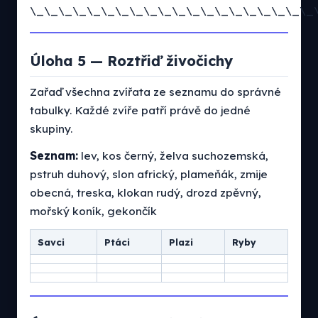
\_\_\_\_\_\_\_\_\_\_\_\_\_\_\_\_\_\_\_\_
Úloha 5 — Roztřiď živočichy
Zařaď všechna zvířata ze seznamu do správné
tabulky. Každé zvíře patří právě do jedné
skupiny.
Seznam:
lev, kos černý, želva suchozemská,
pstruh duhový, slon africký, plameňák, zmije
obecná, treska, klokan rudý, drozd zpěvný,
mořský koník, gekončík
Savci
Ptáci
Plazi
Ryby