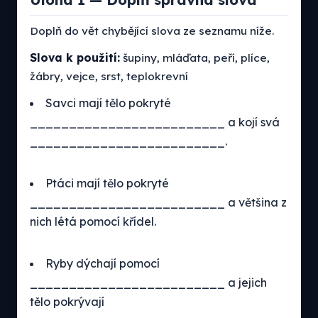
Doplň do vět chybějící slova ze seznamu níže.
Slova k použití:
šupiny, mláďata, peří, plíce,
žábry, vejce, srst, teplokrevní
Savci mají tělo pokryté
_________________________ a kojí svá
_________________________.
Ptáci mají tělo pokryté
_________________________ a většina z
nich létá pomocí křídel.
Ryby dýchají pomocí
_________________________ a jejich
tělo pokrývají