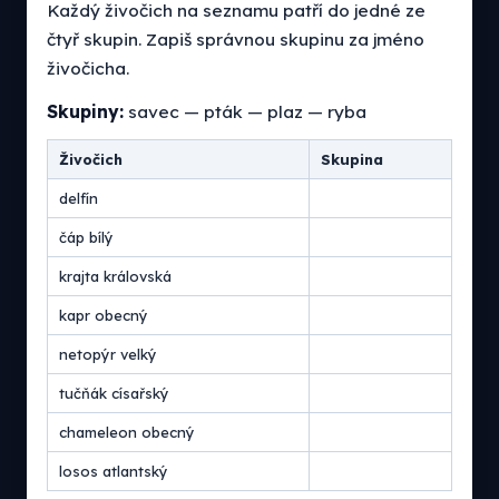
Každý živočich na seznamu patří do jedné ze
čtyř skupin. Zapiš správnou skupinu za jméno
živočicha.
Skupiny:
savec — pták — plaz — ryba
Živočich
Skupina
delfín
čáp bílý
krajta královská
kapr obecný
netopýr velký
tučňák císařský
chameleon obecný
losos atlantský