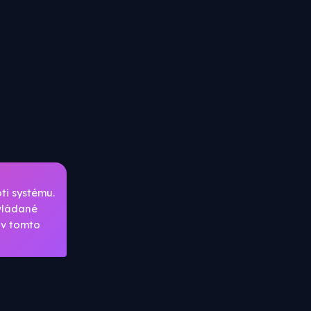
oti systému.
ovládané
 v tomto