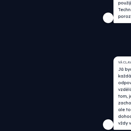
použi
Techni
poroz
🎭
VÁCLA
Já by
každá 
odpově
vzdělá
tom, j
zacho
ale t
dohod
vždy 
🎭