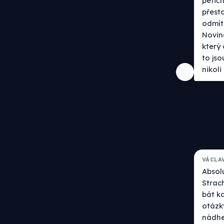
petičn
přesto
odmítn
Noviná
který
to jso
nikoli
🎭
VÁCLA
Absolu
Strach
bát ka
otázky
nádhe