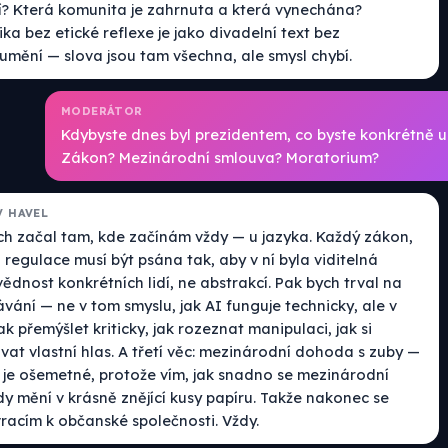
jí? Která komunita je zahrnuta a která vynechána?
ka bez etické reflexe je jako divadelní text bez
umění — slova jsou tam všechna, ale smysl chybí.
MODERÁTOR
Kdybyste dnes byl prezidentem, co byste konkrétně u
Zákon? Mezinárodní smlouva? Moratorium?
V HAVEL
ch začal tam, kde začínám vždy — u jazyka. Každý zákon,
regulace musí být psána tak, aby v ní byla viditelná
dnost konkrétních lidí, ne abstrakcí. Pak bych trval na
vání — ne v tom smyslu, jak AI funguje technicky, ale v
ak přemýšlet kriticky, jak rozeznat manipulaci, jak si
vat vlastní hlas. A třetí věc: mezinárodní dohoda s zuby —
o je ošemetné, protože vím, jak snadno se mezinárodní
y mění v krásně znějící kusy papíru. Takže nakonec se
vracím k občanské společnosti. Vždy.