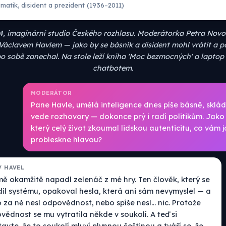
matik, disident a prezident (1936–2011)
4, imaginární studio Českého rozhlasu. Moderátorka Petra Novo
Václavem Havlem — jako by se básník a disident mohl vrátit a p
po sobě zanechal. Na stole leží kniha 'Moc bezmocných' a lapto
chatbotem.
MODERÁTOR
Pane Havle, umělá inteligence dnes píše básně, sklá
vede rozhovory — dokonce prý i radí politikům. Jako
který celý život zkoumal lidskou autenticitu, co vám 
probleskne hlavou?
V HAVEL
mě okamžitě napadl zelenáč z mé hry. Ten člověk, který se
dil systému, opakoval hesla, která ani sám nevymyslel — a
 za ně nesl odpovědnost, nebo spíše nesl... nic. Protože
ědnost se mu vytratila někde v soukolí. A teď si
avte, že to soukolí mluví plynnou češtinou a tváří se, že