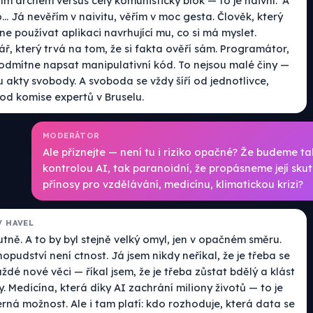
ím archem versus celý komunistický blok — to je naivní.' A
... Já nevěřím v naivitu, věřím v moc gesta. Člověk, který
e používat aplikaci navrhující mu, co si má myslet.
ř, který trvá na tom, že si fakta ověří sám. Programátor,
 odmítne napsat manipulativní kód. To nejsou malé činy —
u akty svobody. A svoboda se vždy šíří od jednotlivce,
 od komise expertů v Bruselu.
MODERÁTOR
Ale přiznejte — není tu i riziko opačné? Že budeme ta
kontrolou AI, tak paranoidní, že propásneme její sku
přínosy pro vzdělávání, medicínu, klimatickou krizi?
V HAVEL
tně. A to by byl stejně velký omyl, jen v opačném směru.
opudství není ctnost. Já jsem nikdy neříkal, že je třeba se
ždé nové věci — říkal jsem, že je třeba zůstat bdělý a klást
. Medicína, která díky AI zachrání miliony životů — to je
rná možnost. Ale i tam platí: kdo rozhoduje, která data se