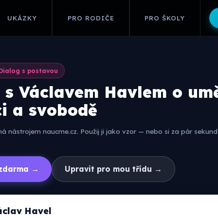
UKÁZKY
PRO RODIČE
PRO ŠKOLY
Dialog s postavou
 s Václavem Havlem o um
ci a svobodě
 nástrojem naucme.cz. Použij ji jako vzor — nebo si za pár sekund 
í zdarma →
Upravit pro mou třídu →
áclav Havel