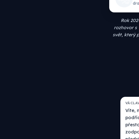
dra
Rok 202
rozhovor s 
svět, který 
VÁCLA
Víte, 
podří
přesto
zodpov
předst