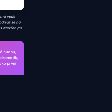
tná vede
odívat se na
p s otevřeným
dá hudbu,
 dramatik,
jako první