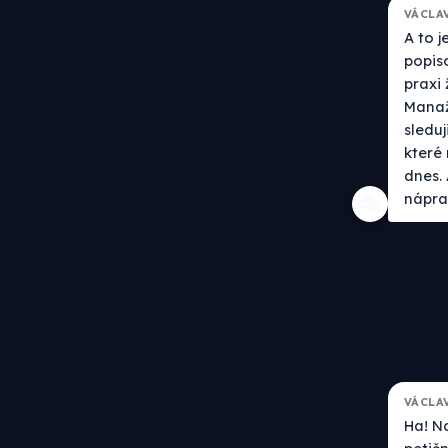
VÁCLA
A to j
popis
praxi
Manaže
sleduj
které 
dnes.
nápra
🎭
VÁCLA
Ha! Na