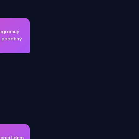
rogramují
hu podobný
omoci lidem