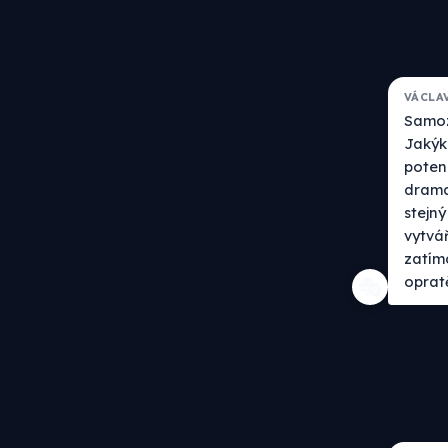
VÁCLA
Samoz
Jakýko
poten
drama
stejný
vytvář
zatímc
oprat
🎭