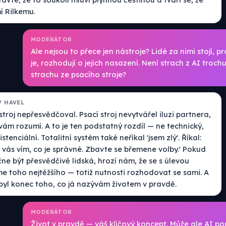
í Rilkemu.
MODERÁTOR
Ale nejsou to přece jen nástroje? Lidé za nimi stojí, p
je, rozhodují o jejich nasazení. Není strach z AI troc
strachu ze psacího stroje?
V HAVEL
stroj nepřesvědčoval. Psací stroj nevytvářel iluzi partnera,
vám rozumí. A to je ten podstatný rozdíl — ne technický,
istenciální. Totalitní systém také neříkal 'jsem zlý'. Říkal:
 vás vím, co je správné. Zbavte se břemene volby.' Pokud
ne být přesvědčivě lidská, hrozí nám, že se s úlevou
e toho nejtěžšího — totiž nutnosti rozhodovat se sami. A
 byl konec toho, co já nazývám životem v pravdě.
MODERÁTOR
Život v pravdě — váš klíčový koncept. Může ale AI p