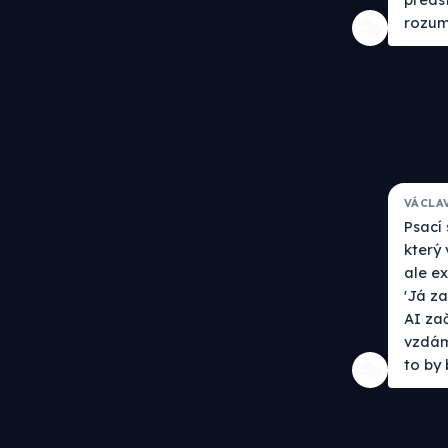
rozum
🎭
VÁCLA
Psací 
který 
ale ex
'Já za
AI zač
vzdám
to by
🎭