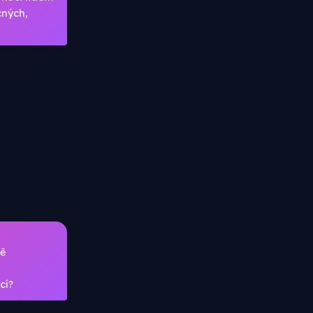
cných,
ně
cí?