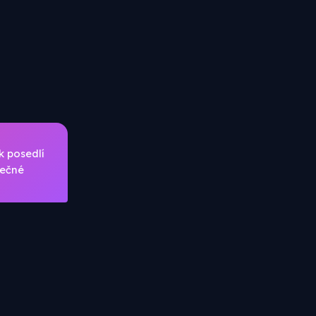
k posedlí
tečné