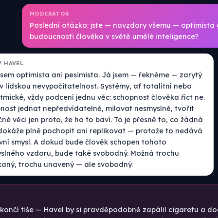
MODERÁTOR
Poslední otázka: jste — navzdory všemu — optimista
budoucnosti člověka v světě umělé inteligence?
V HAVEL
jsem optimista ani pesimista. Já jsem — řekněme — zarytý
 v lidskou nevypočitatelnost. Systémy, ať totalitní nebo
tmické, vždy podcení jednu věc: schopnost člověka říct ne.
nost jednat nepředvídatelně, milovat nesmyslně, tvořit
né věci jen proto, že ho to baví. To je přesně to, co žádná
dokáže plně pochopit ani replikovat — protože to nedává
ivní smysl. A dokud bude člověk schopen tohoto
slného vzdoru, bude také svobodný. Možná trochu
aný, trochu unavený — ale svobodný.
ončí tiše — Havel by si pravděpodobně zapálil cigaretu a do