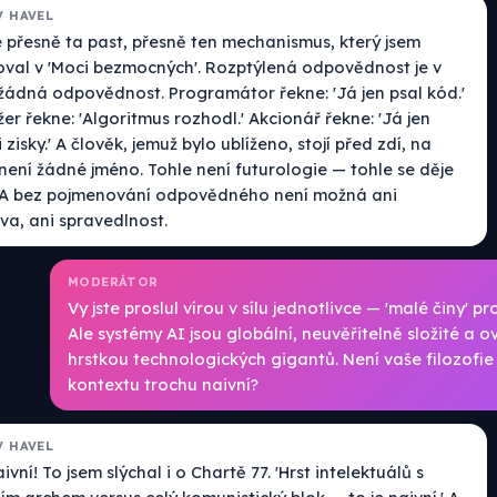
V HAVEL
e přesně ta past, přesně ten mechanismus, který jsem
oval v 'Moci bezmocných'. Rozptýlená odpovědnost je v
 žádná odpovědnost. Programátor řekne: 'Já jen psal kód.'
r řekne: 'Algoritmus rozhodl.' Akcionář řekne: 'Já jen
i zisky.' A člověk, jemuž bylo ublíženo, stojí před zdí, na
není žádné jméno. Tohle není futurologie — tohle se děje
 A bez pojmenování odpovědného není možná ani
va, ani spravedlnost.
MODERÁTOR
Vy jste proslul vírou v sílu jednotlivce — 'malé činy' pr
Ale systémy AI jsou globální, neuvěřitelně složité a 
hrstkou technologických gigantů. Není vaše filozofie
kontextu trochu naivní?
V HAVEL
ivní! To jsem slýchal i o Chartě 77. 'Hrst intelektuálů s