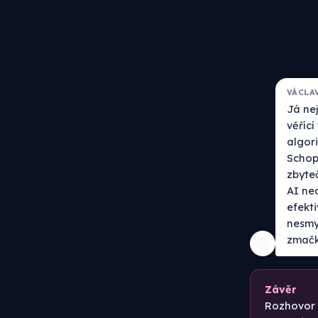
VÁCLA
Já ne
věřící
algori
Schop
zbyteč
AI ne
efekt
nesmy
zmačk
🎭
Závěr
Rozhovor k