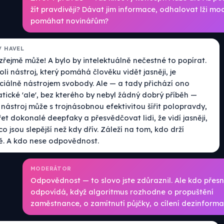
žít pravdivěji? Dávat jim informace, odhalovat lži mo
pomáhat novinářům?
V HAVEL
řejmě může! A bylo by intelektuálně nečestné to popírat.
li nástroj, který pomáhá člověku vidět jasněji, je
ciálně nástrojem svobody. Ale — a tady přichází ono
tické 'ale', bez kterého by nebyl žádný dobrý příběh —
 nástroj může s trojnásobnou efektivitou šířit polopravdy,
et dokonalé deepfaky a přesvědčovat lidi, že vidí jasněji,
o jsou slepější než kdy dřív. Záleží na tom, kdo drží
ě. A kdo nese odpovědnost.
MODERÁTOR
Odpovědnost — to slovo jste zdůraznil. Ale kdo přes
odpovídá, když algoritmus rozhodne o propuštění
zaměstnance, o zamítnutí půjčky, o cílení dezinforma