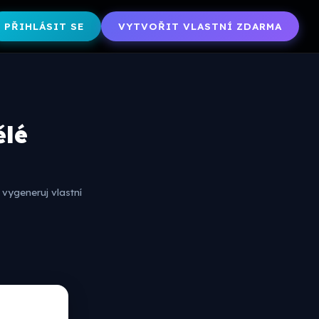
PŘIHLÁSIT SE
VYTVOŘIT VLASTNÍ ZDARMA
ělé
vygeneruj vlastní