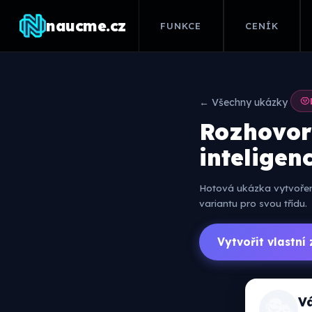
naucme.cz
FUNKCE
CENÍK
← Všechny ukázky
Rozhovor
inteligen
Hotová ukázka vytvořená
variantu pro svou třídu.
Vytvořit vlastn
🎭
V