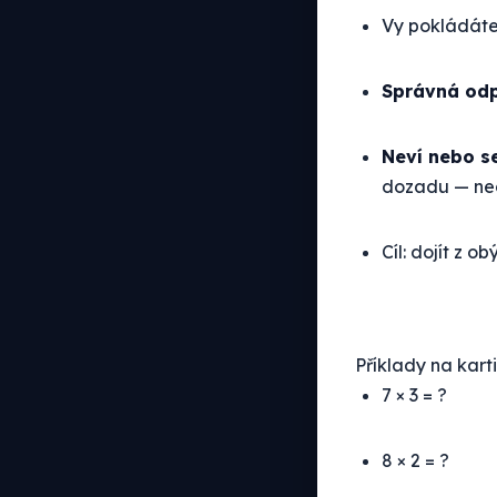
Vy pokládáte 
Správná od
Neví nebo s
dozadu — nec
Cíl: dojít z 
Příklady na kart
7 × 3 = ?
8 × 2 = ?