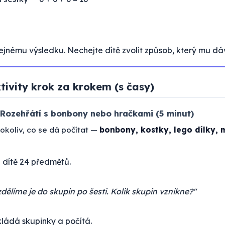
ejnému výsledku. Nechejte dítě zvolit způsob, který mu dáv
tivity krok za krokem (s časy)
— Rozehřátí s bonbony nebo hračkami (5 minut)
koliv, co se dá počítat —
bonbony, kostky, lego dílky, 
 dítě 24 předmětů.
dělíme je do skupin po šesti. Kolik skupin vznikne?"
skládá skupinky a počítá.