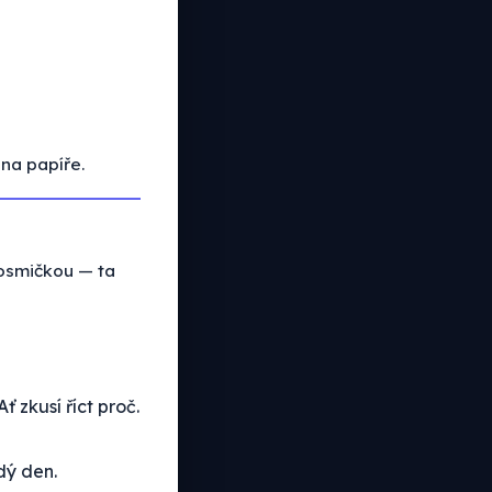
 na papíře.
osmičkou — ta
Ať zkusí říct proč.
dý den.