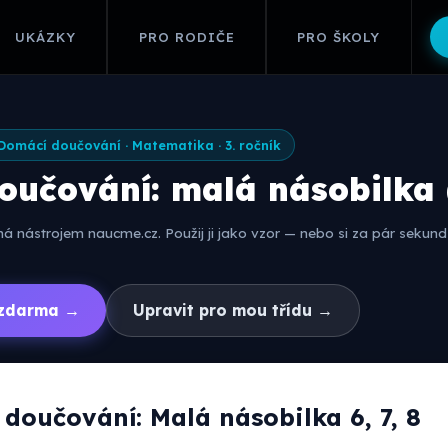
UKÁZKY
PRO RODIČE
PRO ŠKOLY
Domácí doučování · Matematika · 3. ročník
učování: malá násobilka (
 nástrojem naucme.cz. Použij ji jako vzor — nebo si za pár sekund 
í zdarma →
Upravit pro mou třídu →
doučování: Malá násobilka 6, 7, 8