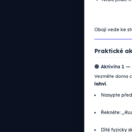
Obojí vede ke st
Praktické ak
🟢 Aktivita 1 
Vezměte doma co
lahví
.
Nasypte před
Řekněte:
„Roz
Dítě fyzicky 