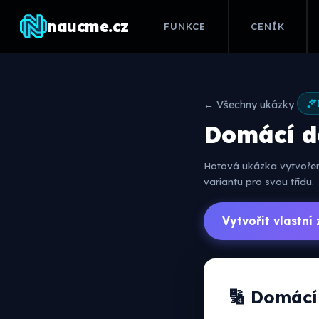
naucme.cz
FUNKCE
CENÍK
← Všechny ukázky
Domácí do
Hotová ukázka vytvořená
variantu pro svou třídu.
Vytvořit vlastn
🔢 Domácí 