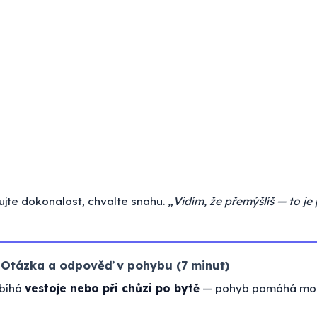
te dokonalost, chvalte snahu.
„Vidím, že přemýšlíš — to je
— Otázka a odpověď v pohybu (7 minut)
obíhá
vestoje nebo při chůzi po bytě
— pohyb pomáhá mo