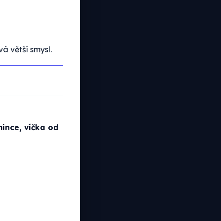
á větší smysl.
mince, víčka od