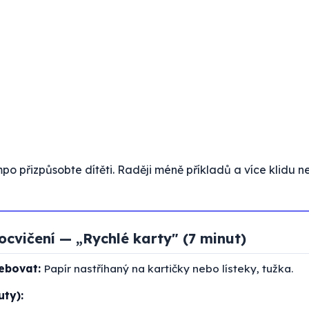
o přizpůsobte dítěti. Raději méně příkladů a více klidu ne
ocvičení — „Rychlé karty" (7 minut)
ebovat:
Papír nastříhaný na kartičky nebo lísteky, tužka.
uty):