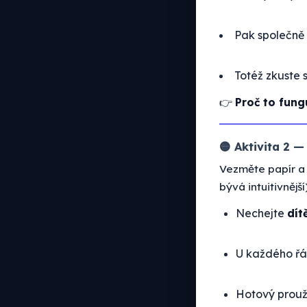
Pak společně 
Totéž zkuste 
👉
Proč to fung
🟡 Aktivita 2 
Vezměte papír a
bývá intuitivnější)
Nechejte
dít
U každého řá
Hotový prouž