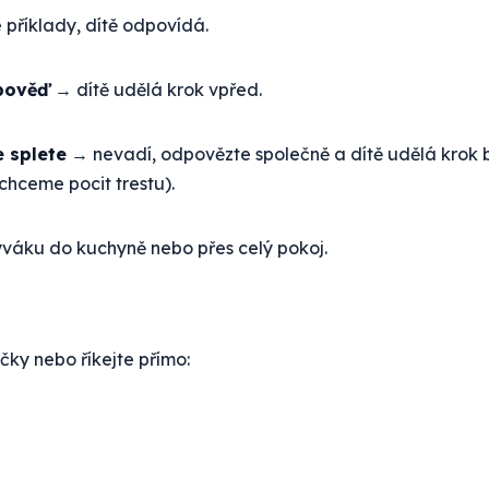
příklady, dítě odpovídá.
pověď
→ dítě udělá krok vpřed.
e splete
→ nevadí, odpovězte společně a dítě udělá krok
hceme pocit trestu).
obýváku do kuchyně nebo přes celý pokoj.
ičky nebo říkejte přímo: