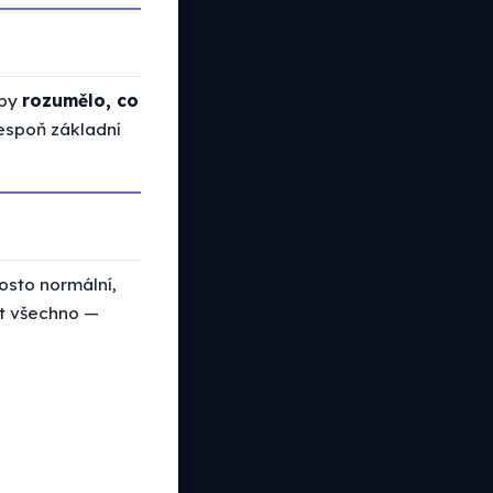
aby
rozumělo, co
lespoň základní
rosto normální,
ít všechno —