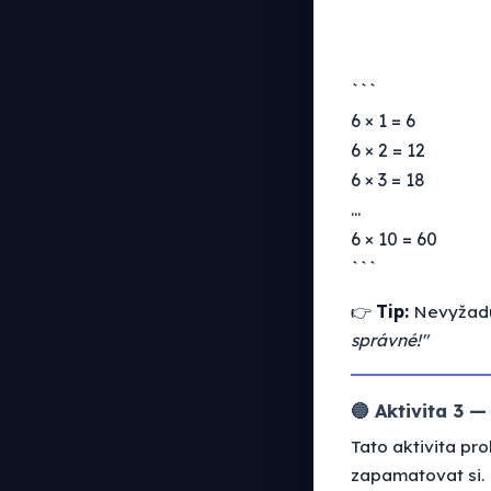
```
6 × 1 = 6
6 × 2 = 12
6 × 3 = 18
...
6 × 10 = 60
```
👉
Tip:
Nevyžaduj
správné!"
🔵 Aktivita 3 
Tato aktivita pr
zapamatovat si.