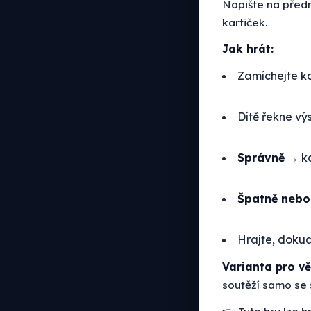
Napište na přední
kartiček.
Jak hrát:
Zamíchejte k
Dítě řekne vý
Správně
→ ka
Špatně nebo
Hrajte, doku
Varianta pro vě
soutěží samo se 