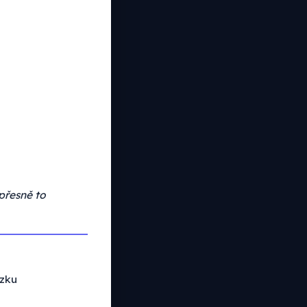
 přesně to
zku