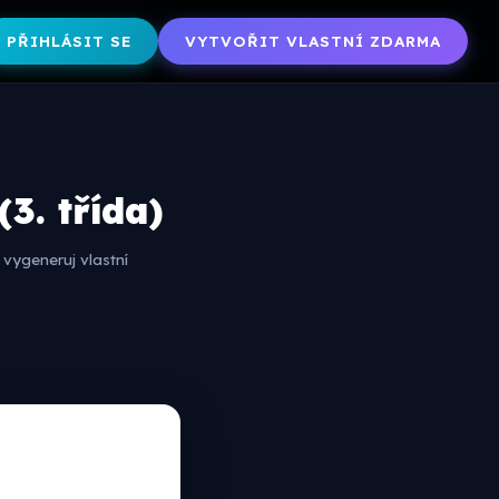
PŘIHLÁSIT SE
VYTVOŘIT VLASTNÍ ZDARMA
3. třída)
vygeneruj vlastní