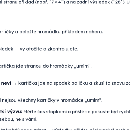
 stranu příklad (např. `7 × 4`) a na zadní výsledek (`28`). U
artičky a položte hromádku příkladem nahoru.
sledek — vy otočíte a zkontrolujete.
rtička jde stranou do hromádky „umím".
 neví
→ kartička jde na spodek balíčku a zkusí to znovu za 
d nejsou všechny kartičky v hromádce „umím".
tší výzvu:
Měřte čas stopkami a příště se pokuste být rychle
sebou, ne s vámi.