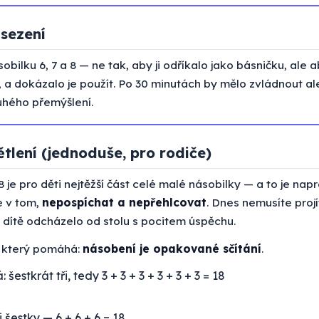
 sezení
sobilku 6, 7 a 8 — ne tak, aby ji odříkalo jako básničku, ale 
, a dokázalo je použít. Po 30 minutách by mělo zvládnout a
uhého přemýšlení.
tlení (jednoduše, pro rodiče)
8 je pro děti nejtěžší část celé malé násobilky — a to je nap
je v tom,
nepospíchat a nepřehlcovat
. Dnes nemusíte proj
by dítě odcházelo od stolu s pocitem úspěchu.
, který pomáhá:
násobení je opakované sčítání
.
 šestkrát tři, tedy 3 + 3 + 3 + 3 + 3 + 3 = 18
i šestky — 6 + 6 + 6 = 18