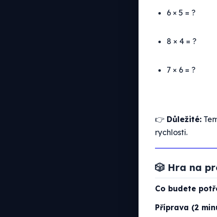
6 × 5 = ?
8 × 4 = ?
7 × 6 = ?
👉
Důležité:
Temp
rychlosti.
🎲 Hra na pr
Co budete potř
Příprava (2 min