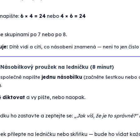
napište:
6 × 4 = 24
nebo
4 × 6 = 24
se skupinami po 7 nebo po 8.
uje:
Dítě vidí a cítí, co násobení znamená — není to jen číslo
— Násobilkový proužek na ledničku (8 minut)
 společně napište
jednu násobilku
(začněte šestkou nebo 
.
ě diktovat
a vy pište, nebo naopak.
dku ho zastavte a zeptejte se:
„Jak víš, že je to správně?"
ek přilepte na ledničku nebo skříňku — bude ho vídat kaž