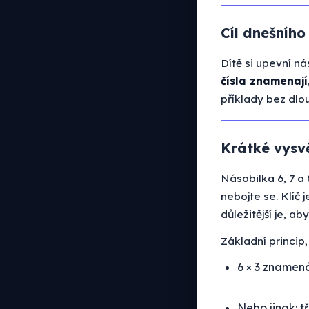
Cíl dnešního
Dítě si upevní ná
čísla znamenají
příklady bez dlo
Krátké vysvě
Násobilka 6, 7 a 
nebojte se. Klíč 
důležitější je, a
Základní princip
6 × 3 znamená:
Nebo jinak: tř