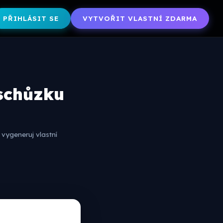
PŘIHLÁSIT SE
VYTVOŘIT VLASTNÍ ZDARMA
 schůzku
vygeneruj vlastní