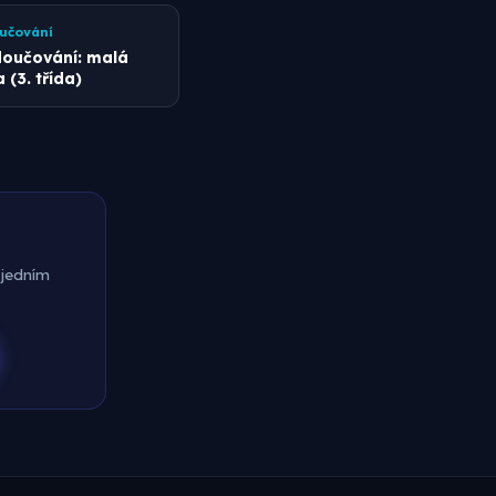
učování
oučování: malá
 (3. třída)
 jedním