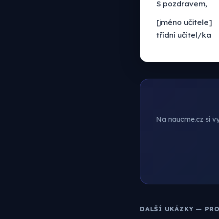
S pozdravem,
[jméno učitele]
třídní učitel/ka
Na naucme.cz si vyt
DALŠÍ UKÁZKY — PR