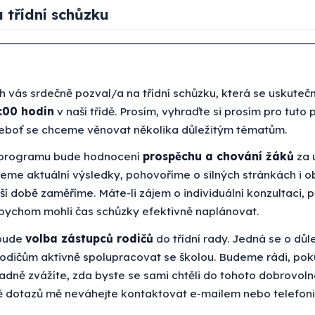
 třídní schůzku
h vás srdečně pozval/a na třídní schůzku, která se uskuteč
7:00 hodin
v naší třídě. Prosím, vyhraďte si prosím pro tuto p
neboť se chceme věnovat několika důležitým tématům.
programu bude hodnocení
prospěchu a chování žáků
za 
deme aktuální výsledky, pohovoříme o silných stránkách i o
žší době zaměříme. Máte-li zájem o individuální konzultaci, p
bychom mohli čas schůzky efektivně naplánovat.
bude
volba zástupců rodičů
do třídní rady. Jedná se o důle
odičům aktivně spolupracovat se školou. Budeme rádi, pok
padně zvážíte, zda byste se sami chtěli do tohoto dobrovol
dě dotazů mě neváhejte kontaktovat e-mailem nebo telefoni