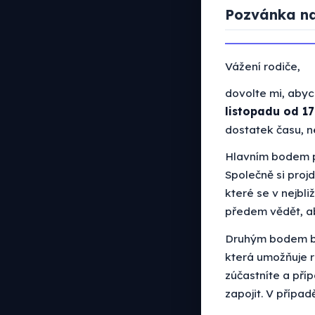
Pozvánka na
Vážení rodiče,
dovolte mi, abyc
listopadu od 1
dostatek času, 
Hlavním bodem 
Společně si proj
které se v nejbli
předem vědět, a
Druhým bodem 
která umožňuje r
zúčastníte a pří
zapojit. V přípa