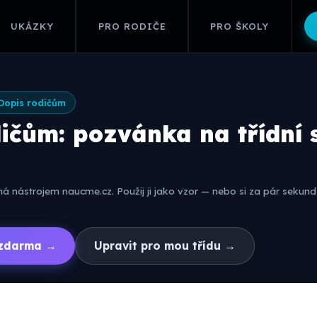
UKÁZKY
PRO RODIČE
PRO ŠKOLY
Dopis rodičům
dičům: pozvánka na třídní
 nástrojem naucme.cz. Použij ji jako vzor — nebo si za pár sekund 
í zdarma →
Upravit pro mou třídu →