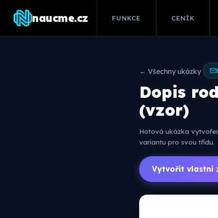
naucme.cz
FUNKCE
CENÍK
← Všechny ukázky
Dopis ro
(vzor)
Hotová ukázka vytvořená
variantu pro svou třídu.
Vytvořit vlastn