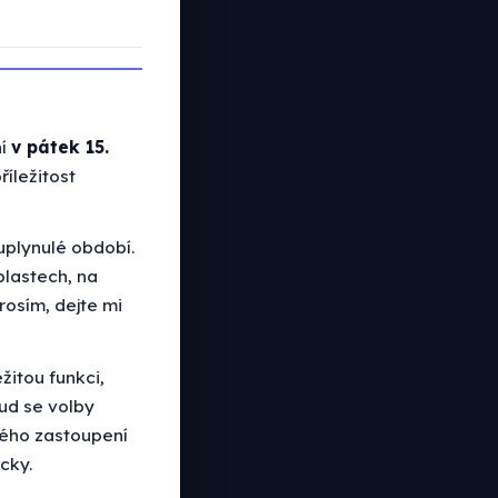
ní
v pátek 15.
říležitost
uplynulé období.
blastech, na
rosím, dejte mi
žitou funkci,
ud se volby
ného zastoupení
cky.