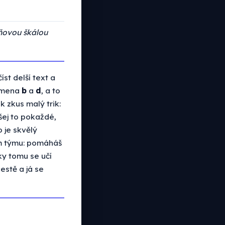
ňovou škálou
st delší text a
ísmena
b
a
d
, a to
k zkus malý trik:
šej to pokaždé,
o je skvělý
em týmu: pomáháš
ky tomu se učí
estě a já se