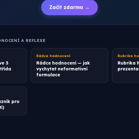
Začít zdarma →
DNOCENÍ A REFLEXE
Rádce hodnocení
Rubrika h
ve 3
Rádce hodnocení — jak
Rubrika h
 třída
vychytat neformativní
prezenta
formulace
zník pro
í)