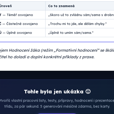
Úroveň
Co to znamená
T
— Téměř osvojeno
„Skoro už to zvládnu sám/sama s drobn
Č
— Částečně osvojeno
„Trochu mi to jde, ale dělám chyby.“
Ú
— Úplně osvojeno
„Úplně to umím sám/sama.“
jem Hodnocení žáka (režim „Formativní hodnocení“ se škál
čitel ho doladí a doplní konkrétní příklady z praxe.
Tohle byla jen ukázka 🙂
voříš vlastní pracovní listy, testy, přípravy, hodnocení i prezenta
třídu, za pár sekund. 5 generování měsíčně zdarma, bez karty.