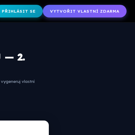
PŘIHLÁSIT SE
VYTVOŘIT VLASTNÍ ZDARMA
 — 2.
vygeneruj vlastní