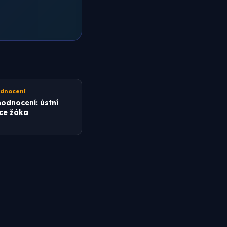
odnocení
odnocení: ústní
ce žáka