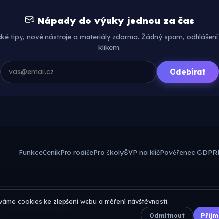
Nápady do výuky jednou za čas
cké tipy, nové nástroje a materiály zdarma. Žádný spam, odhlášení
klikem.
Odebírat
Funkce
Ceník
Pro rodiče
Pro školy
ŠVP na klíč
Pověřenec GDPR
váme cookies ke zlepšení webu a měření návštěvnosti.
 v živnostenském rejstříku
Odmítnout
Přijm