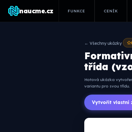
naucme.cz
FUNKCE
CENÍK
← Všechny ukázky
Formativn
třída (vz
Hotová ukázka vytvořená
variantu pro svou třídu.
Vytvořit vlastn