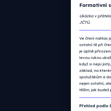
Formativní s
Ukázka v přátel
JČTÚ.
Ve čtení nahlas j
ostatní tě při čt
je úplně přirozen
levou rukou uka
když si nejsi jist
základ, na které
spolužákům a dok
nejen ostatní, al
těším, jak budeš
Přehled podle 