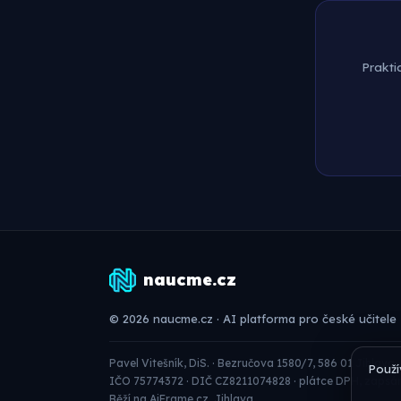
Prakti
naucme.cz
© 2026 naucme.cz · AI platforma pro české učitele
Pavel Vitešník, DiS. · Bezručova 1580/7, 586 01 Jihlava
Použí
IČO 75774372 · DIČ CZ8211074828 · plátce DPH, zapsán
Běží na
AiFrame.cz
, Jihlava