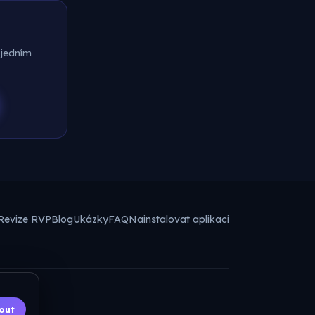
 jedním
Revize RVP
Blog
Ukázky
FAQ
Nainstalovat aplikaci
out