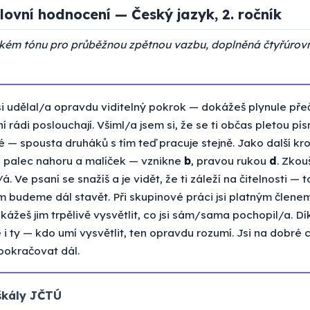
lovní hodnocení — Český jazyk, 2. ročník
ském tónu pro průběžnou zpětnou vazbu, doplněná čtyřúrov
si udělal/a opravdu viditelný pokrok — dokážeš plynule přečí
ení rádi poslouchají. Všiml/a jsem si, že se ti občas pletou p
é — spousta druháků s tím teď pracuje stejně. Jako další kro
ž palec nahoru a malíček — vznikne
b
, pravou rukou
d
. Zkou
ý/á. Ve psaní se snažíš a je vidět, že ti záleží na čitelnosti — t
m budeme dál stavět. Při skupinové práci jsi platným člen
ážeš jim trpělivě vysvětlit, co jsi sám/sama pochopil/a. Dí
e i ty — kdo umí vysvětlit, ten opravdu rozumí. Jsi na dobré c
 pokračovat dál.
škály JČTÚ