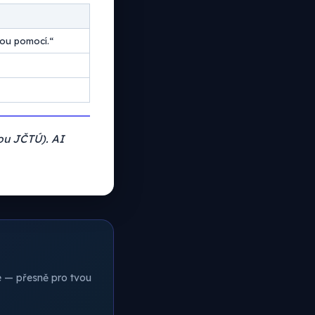
ou pomocí.“
ou JČTÚ). AI
ce — přesně pro tvou