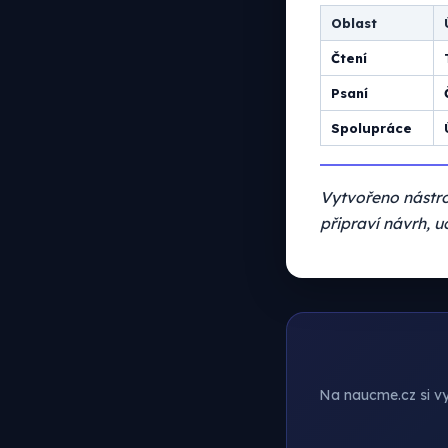
Oblast
Čtení
Psaní
Spolupráce
Vytvořeno nástro
připraví návrh, u
Na naucme.cz si vyt