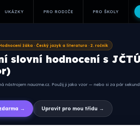
UKÁZKY
PRO RODIČE
PRO ŠKOLY
Hodnocení žáka · Český jazyk a literatura · 2. ročník
í slovní hodnocení s JČTÚ
or)
 nástrojem naucme.cz. Použij ji jako vzor — nebo si za pár sekund 
í zdarma →
Upravit pro mou třídu →