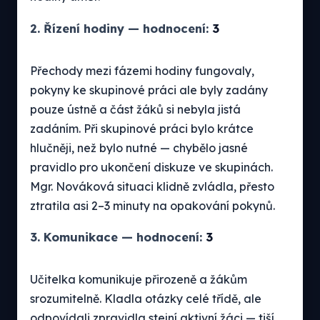
2. Řízení hodiny — hodnocení:
3
Přechody mezi fázemi hodiny fungovaly,
pokyny ke skupinové práci ale byly zadány
pouze ústně a část žáků si nebyla jistá
zadáním. Při skupinové práci bylo krátce
hlučněji, než bylo nutné — chybělo jasné
pravidlo pro ukončení diskuze ve skupinách.
Mgr. Nováková situaci klidně zvládla, přesto
ztratila asi 2–3 minuty na opakování pokynů.
3. Komunikace — hodnocení:
3
Učitelka komunikuje přirozeně a žákům
srozumitelně. Kladla otázky celé třídě, ale
odpovídali zpravidla stejní aktivní žáci — tiší