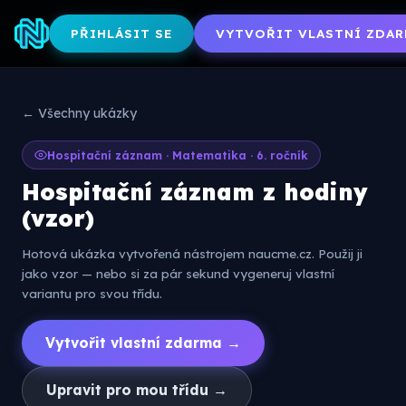
PŘIHLÁSIT SE
VYTVOŘIT VLASTNÍ ZDAR
← Všechny ukázky
Hospitační záznam · Matematika · 6. ročník
Hospitační záznam z hodiny
(vzor)
Hotová ukázka vytvořená nástrojem naucme.cz. Použij ji
jako vzor — nebo si za pár sekund vygeneruj vlastní
variantu pro svou třídu.
Vytvořit vlastní zdarma →
Upravit pro mou třídu →