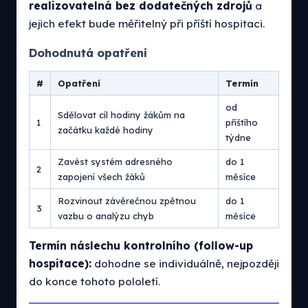
realizovatelná bez dodatečných zdrojů
a
jejich efekt bude měřitelný při příští hospitaci.
Dohodnutá opatření
#
Opatření
Termín
od
Sdělovat cíl hodiny žákům na
1
příštího
začátku každé hodiny
týdne
Zavést systém adresného
do 1
2
zapojení všech žáků
měsíce
Rozvinout závěrečnou zpětnou
do 1
3
vazbu o analýzu chyb
měsíce
Termín náslechu kontrolního (follow-up
hospitace):
dohodne se individuálně, nejpozději
do konce tohoto pololetí.