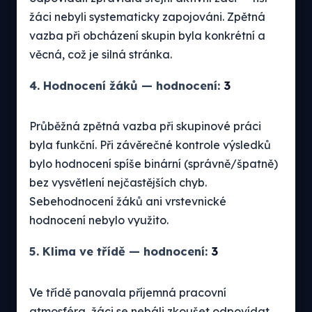
žáci nebyli systematicky zapojováni. Zpětná
vazba při obcházení skupin byla konkrétní a
věcná, což je silná stránka.
4. Hodnocení žáků — hodnocení:
3
Průběžná zpětná vazba při skupinové práci
byla funkční. Při závěrečné kontrole výsledků
bylo hodnocení spíše binární (správně/špatně)
bez vysvětlení nejčastějších chyb.
Sebehodnocení žáků ani vrstevnické
hodnocení nebylo využito.
5. Klima ve třídě — hodnocení:
3
Ve třídě panovala příjemná pracovní
atmosféra, žáci se nebáli zkoušet odpovídat.