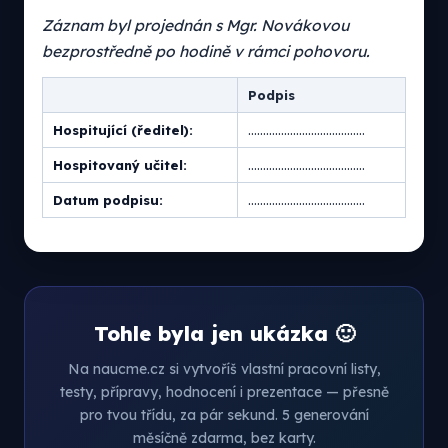
Záznam byl projednán s Mgr. Novákovou
bezprostředně po hodině v rámci pohovoru.
Podpis
Hospitující (ředitel):
…………………………………
Hospitovaný učitel:
…………………………………
Datum podpisu:
…………………………………
Tohle byla jen ukázka 🙂
Na naucme.cz si vytvoříš vlastní pracovní listy,
testy, přípravy, hodnocení i prezentace — přesně
pro tvou třídu, za pár sekund. 5 generování
měsíčně zdarma, bez karty.