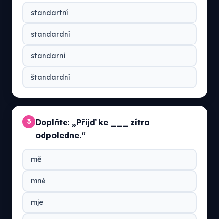
standartní
standardní
standarní
štandardní
Doplňte: „Přijď ke ___ zítra
3
odpoledne.“
mě
mně
mje