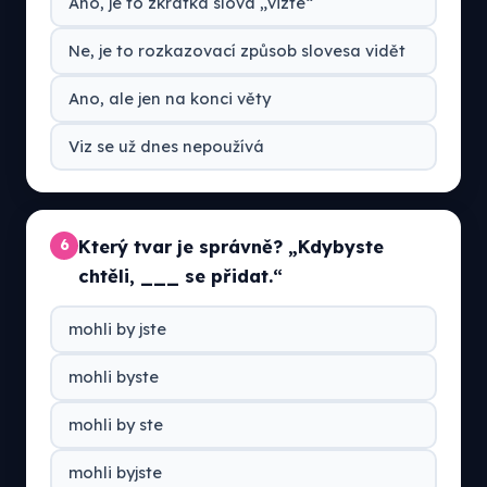
Ano, je to zkratka slova „vizte“
Ne, je to rozkazovací způsob slovesa vidět
Ano, ale jen na konci věty
Viz se už dnes nepoužívá
Který tvar je správně? „Kdybyste
6
chtěli, ___ se přidat.“
mohli by jste
mohli byste
mohli by ste
mohli byjste