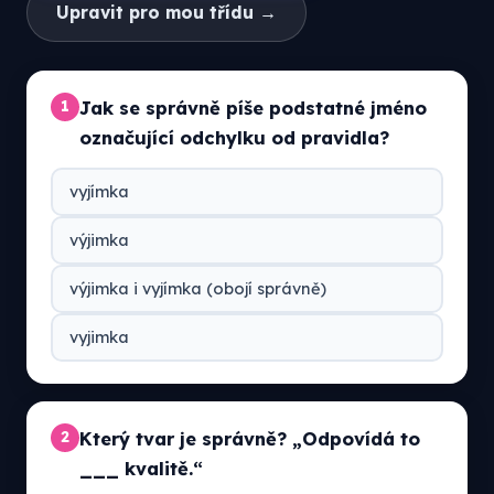
Upravit pro mou třídu →
Jak se správně píše podstatné jméno
1
označující odchylku od pravidla?
vyjímka
výjimka
výjimka i vyjímka (obojí správně)
vyjimka
Který tvar je správně? „Odpovídá to
2
___ kvalitě.“