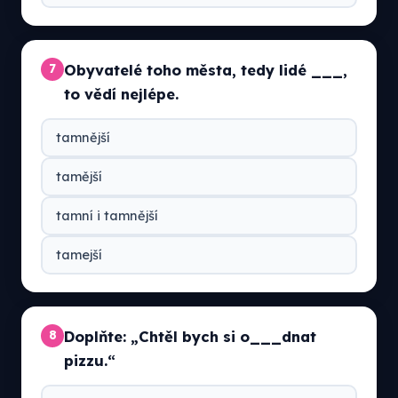
Obyvatelé toho města, tedy lidé ___,
7
to vědí nejlépe.
tamnější
tamější
tamní i tamnější
tamejší
Doplňte: „Chtěl bych si o___dnat
8
pizzu.“