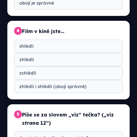
obojí je správně
Film v kině jste…
4
shlédli
zhlédli
schlédli
zhlédli i shlédli (obojí správně)
Píše se za slovem „viz“ tečka? („viz
5
strana 12“)