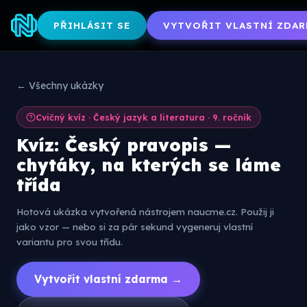
PŘIHLÁSIT SE
VYTVOŘIT VLASTNÍ ZDAR
← Všechny ukázky
Cvičný kvíz · Český jazyk a literatura · 9. ročník
Kvíz: Český pravopis —
chytáky, na kterých se láme
třída
Hotová ukázka vytvořená nástrojem naucme.cz. Použij ji
jako vzor — nebo si za pár sekund vygeneruj vlastní
variantu pro svou třídu.
Vytvořit vlastní zdarma →