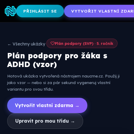
PŘIHLÁSIT SE
VYTVOŘIT VLASTNÍ ZDAR
Plán podpory (SVP) · 5. ročník
← Všechny ukázky
Plán podpory pro žáka s
ADHD (vzor)
Hotová ukázka vytvořená nástrojem naucme.cz. Použij ji
jako vzor — nebo si za pár sekund vygeneruj vlastní
variantu pro svou třídu.
Vytvořit vlastní zdarma →
Upravit pro mou třídu →