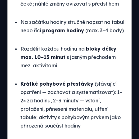
čeká; náhlé změny avizovat s předstihem
Na začátku hodiny stručně napsat na tabuli
nebo říci
program hodiny
(max. 3–4 body)
Rozdělit každou hodinu na
bloky délky
max. 10–15 minut
s jasným přechodem
mezi aktivitami
Krátké pohybové přestávky
(stávající
opatření — zachovat a systematizovat): 1–
2× za hodinu, 2–3 minuty — vstání,
protažení, přinesení materiálu, utření
tabule; aktivity s pohybovým prvkem jako
přirozená součást hodiny