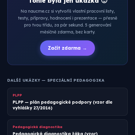
Tohle byla jen ukázka 🙂
Na naucme.cz si vytvoříš vlastní pracovní listy,
testy, přípravy, hodnocení i prezentace — přesně
pro tvou třídu, za pár sekund. 5 generování
měsíčně zdarma, bez karty.
Začít zdarma →
DALŠÍ UKÁZKY — SPECIÁLNÍ PEDAGOGIKA
PLPP
PLPP — plán pedagogické podpory (vzor dle
vyhlášky 27/2016)
Pedagogická diagnostika
Pedagogická diagnostika žáka (vzor)