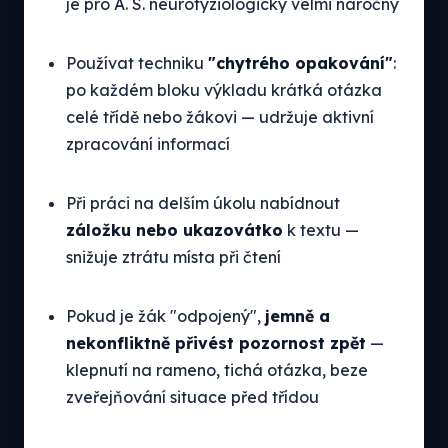
je pro A. S. neurofyziologicky velmi náročný
Používat techniku
"chytrého opakování"
:
po každém bloku výkladu krátká otázka
celé třídě nebo žákovi — udržuje aktivní
zpracování informací
Při práci na delším úkolu nabídnout
záložku nebo ukazovátko
k textu —
snižuje ztrátu místa při čtení
Pokud je žák "odpojený",
jemně a
nekonfliktně přivést pozornost zpět
—
klepnutí na rameno, tichá otázka, beze
zveřejňování situace před třídou