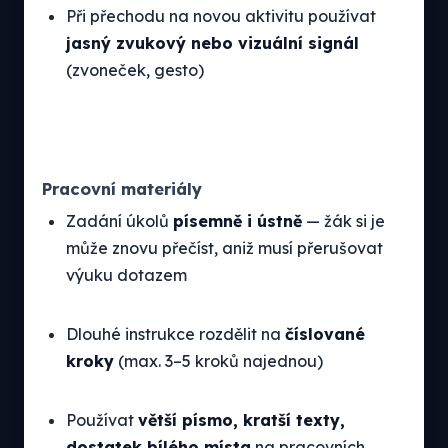
Při přechodu na novou aktivitu používat
jasný zvukový nebo vizuální signál
(zvoneček, gesto)
Pracovní materiály
Zadání úkolů
písemně i ústně
— žák si je
může znovu přečíst, aniž musí přerušovat
výuku dotazem
Dlouhé instrukce rozdělit na
číslované
kroky
(max. 3–5 kroků najednou)
Používat
větší písmo, kratší texty,
dostatek bílého místa
na pracovních