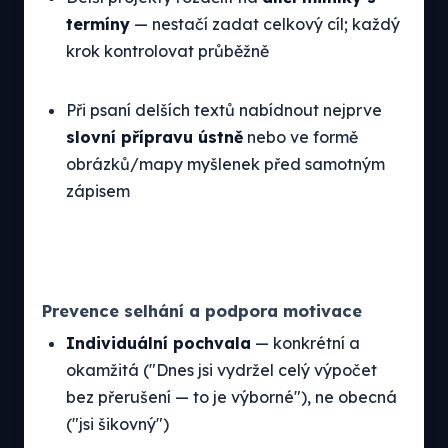
termíny
— nestačí zadat celkový cíl; každý
krok kontrolovat průběžně
Při psaní delších textů nabídnout nejprve
slovní přípravu ústně
nebo ve formě
obrázků/mapy myšlenek před samotným
zápisem
Prevence selhání a podpora motivace
Individuální pochvala
— konkrétní a
okamžitá ("Dnes jsi vydržel celý výpočet
bez přerušení — to je výborné"), ne obecná
("jsi šikovný")