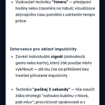
Vyzkoušet techniku
"timeru"
— přesýpací
hodiny nebo časomíra na tabuli; vizualizace
zbývajícího času pomáhá s udržením tempa
práce
Intervence pro oblast impulzivity
Zavést individuální
signál
(dohodnutý
gesto nebo karta), který žák použije místo
vykřiknutí — dá mu čas na přihlášení bez
trestání přirozené impulzivity
Technika
"počkej 3 sekundy"
— tiše naučit
žáka strategii "nafoukni bublinu v hlavě,
pak mluv"; procvičovat opakovaně a s