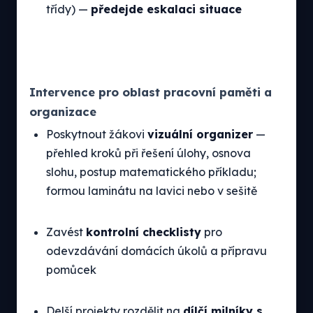
třídy) —
předejde eskalaci situace
Intervence pro oblast pracovní paměti a
organizace
Poskytnout žákovi
vizuální organizer
—
přehled kroků při řešení úlohy, osnova
slohu, postup matematického příkladu;
formou laminátu na lavici nebo v sešitě
Zavést
kontrolní checklisty
pro
odevzdávání domácích úkolů a přípravu
pomůcek
Delší projekty rozdělit na
dílčí milníky s