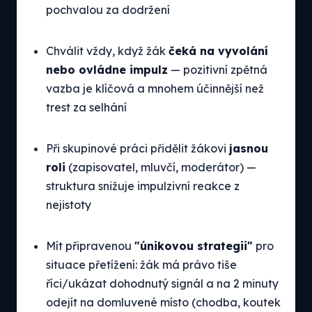
pochvalou za dodržení
Chválit vždy, když žák
čeká na vyvolání
nebo ovládne impulz
— pozitivní zpětná
vazba je klíčová a mnohem účinnější než
trest za selhání
Při skupinové práci přidělit žákovi
jasnou
roli
(zapisovatel, mluvčí, moderátor) —
struktura snižuje impulzivní reakce z
nejistoty
Mít připravenou
"únikovou strategii"
pro
situace přetížení: žák má právo tiše
říci/ukázat dohodnutý signál a na 2 minuty
odejít na domluvené místo (chodba, koutek