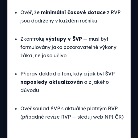
Ověř, že
minimální časové dotace
z RVP
jsou dodrženy v každém ročníku
Zkontroluj
výstupy v ŠVP
— musí být
formulovány jako pozorovatelné výkony
žáka, ne jako učivo
Připrav doklad o tom, kdy a jak byl ŠVP
naposledy aktualizován
a z jakého
důvodu
Ověř soulad ŠVP s aktuálně platným RVP
(případné revize RVP — sleduj web NPI ČR)