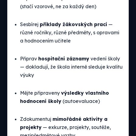
(stačí vzorové, ne za každý den)
Sesbírej
příklady žákovských prací
—
různé ročníky, různé předměty, s opravami
a hodnocením učitele
Připrav
hospitační záznamy
vedení školy
— dokladují, že škola interně sleduje kvalitu
výuky
Mějte připraveny
výsledky vlastního
hodnocení školy
(autoevaluace)
Zdokumentuj
mimořádné aktivity a
projekty
— exkurze, projekty, soutěže,
mezipředmětové vazby