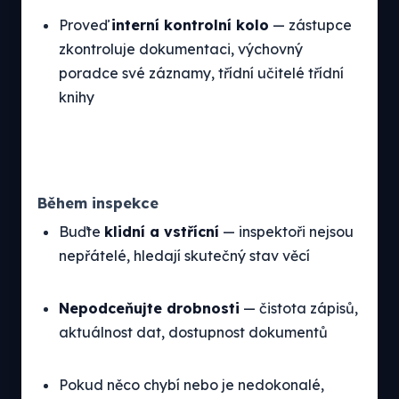
Proveď
interní kontrolní kolo
— zástupce
zkontroluje dokumentaci, výchovný
poradce své záznamy, třídní učitelé třídní
knihy
Během inspekce
Buďte
klidní a vstřícní
— inspektoři nejsou
nepřátelé, hledají skutečný stav věcí
Nepodceňujte drobnosti
— čistota zápisů,
aktuálnost dat, dostupnost dokumentů
Pokud něco chybí nebo je nedokonalé,