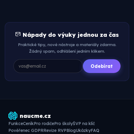
Nápady do výuky jednou za čas
Praktické tipy, nové nástroje a materiály zdarma.
Žádný spam, odhlášení jedním klikem.
Odebírat
naucme.cz
Funkce
Ceník
Pro rodiče
Pro školy
ŠVP na klíč
Pověřenec GDPR
Revize RVP
Blog
Ukázky
FAQ