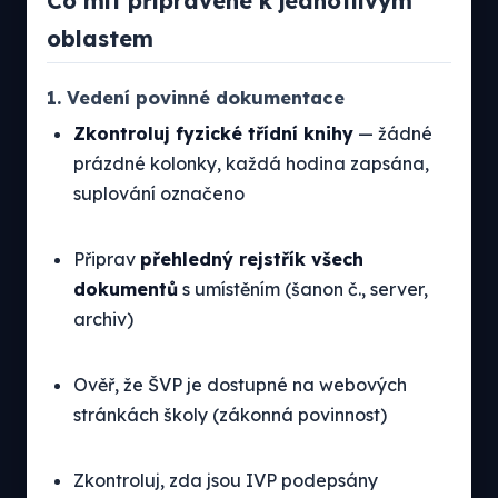
Co mít připravené k jednotlivým
oblastem
1. Vedení povinné dokumentace
Zkontroluj fyzické třídní knihy
— žádné
prázdné kolonky, každá hodina zapsána,
suplování označeno
Připrav
přehledný rejstřík všech
dokumentů
s umístěním (šanon č., server,
archiv)
Ověř, že ŠVP je dostupné na webových
stránkách školy (zákonná povinnost)
Zkontroluj, zda jsou IVP podepsány