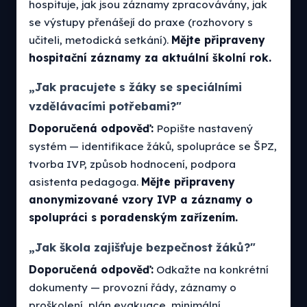
hospituje, jak jsou záznamy zpracovávány, jak
se výstupy přenášejí do praxe (rozhovory s
učiteli, metodická setkání).
Mějte připraveny
hospitační záznamy za aktuální školní rok.
„Jak pracujete s žáky se speciálními
vzdělávacími potřebami?"
Doporučená odpověď:
Popište nastavený
systém — identifikace žáků, spolupráce se ŠPZ,
tvorba IVP, způsob hodnocení, podpora
asistenta pedagoga.
Mějte připraveny
anonymizované vzory IVP a záznamy o
spolupráci s poradenským zařízením.
„Jak škola zajišťuje bezpečnost žáků?"
Doporučená odpověď:
Odkažte na konkrétní
dokumenty — provozní řády, záznamy o
proškolení, plán evakuace, minimální