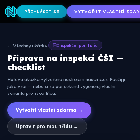
PŘIHLÁSIT SE
VYTVOŘIT VLASTNÍ ZDAR
Inspekční portfolio
← Všechny ukázky
Příprava na inspekci ČŠI —
checklist
Hotová ukázka vytvořená nástrojem naucme.cz. Použij ji
jako vzor — nebo si za pár sekund vygeneruj vlastní
variantu pro svou třídu.
Vytvořit vlastní zdarma →
Upravit pro mou třídu →