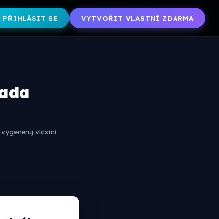
PŘIHLÁSIT SE
VYTVOŘIT VLASTNÍ ZDARMA
rada
vygeneruj vlastní