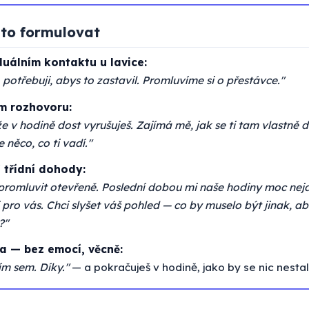
k to formulovat
duálním kontaktu u lavice:
, potřebuji, abys to zastavil. Promluvíme si o přestávce."
ím rozhovoru:
že v hodině dost vyrušuješ. Zajímá mě, jak se ti tam vlastně da
e něco, co ti vadí."
 třídní dohody:
 promluvit otevřeně. Poslední dobou mi naše hodiny moc nej
 pro vás. Chci slyšet váš pohled — co by muselo být jinak, a
?"
a — bez emocí, věcně:
ím sem. Díky."
— a pokračuješ v hodině, jako by se nic nestal