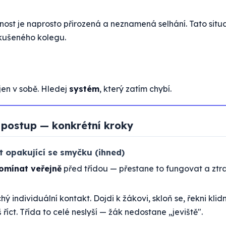
ost je naprosto přirozená a neznamená selhání. Tato situ
zkušeného kolegu.
jen v sobě. Hledej
systém
, který zatím chybí.
postup — konkrétní kroky
t opakující se smyčku (ihned)
omínat veřejně
před třídou — přestane to fungovat a ztrat
chý individuální kontakt. Dojdi k žákovi, skloň se, řekni klid
 říct. Třída to celé neslyší — žák nedostane „jeviště".