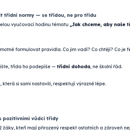
t třídní normy — se třídou, ne pro třídu
celou vyučovací hodinu tématu
„Jak chceme, aby naše t
otné formulovat pravidla. Co jim vadí? Co chtějí? Co je f
ište, třída ho podepíše —
třídní dohoda
, ne školní řád.
 která si sami nastavili, respektují výrazně lépe.
s pozitivními vůdci třídy
2 žáky, kteří mají přirozený respekt ostatních a zároveň nej