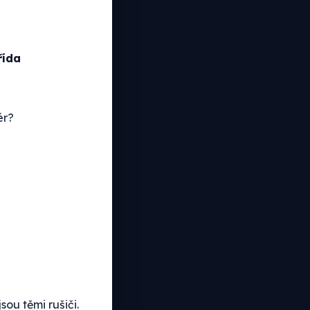
řída
ér?
sou těmi rušiči.