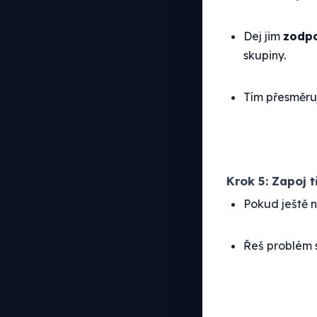
Dej jim
zodpo
skupiny.
Tím přesměru
Krok 5: Zapoj 
Pokud ještě ne
Řeš problém s