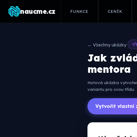
naucme.cz
FUNKCE
CENÍK
← Všechny ukázky
Jak zvlá
mentora
Hotová ukázka vytvořená
variantu pro svou třídu.
Vytvořit vlastn