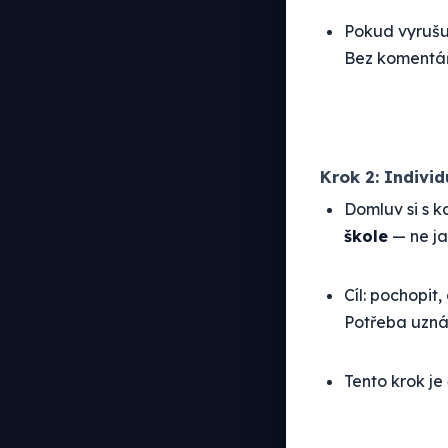
Pokud vyrušu
Bez komentář
Krok 2: Indivi
Domluv si s 
škole
— ne ja
Cíl: pochopit
Potřeba uzná
Tento krok je