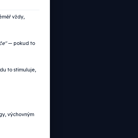
téměř vždy,
če"
— pokud to
ídu to stimuluje,
egy, výchovným