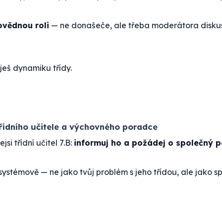
vědnou roli
— ne donašeče, ale třeba moderátora disku
ješ dynamiku třídy.
třídního učitele a výchovného poradce
jsi třídní učitel 7.B:
informuj ho a požádej o společný 
ystémově — ne jako tvůj problém s jeho třídou, ale jako s