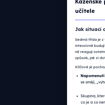
Kázeňské 
učitele
Jak situaci 
Sedmá třída je z
intenzivně budují
ně reagují ostatn
způsob, jak si do
Klíčové je pochop
Napomenutí 
se smějí, „vyh
Skupina, kter
co je a co nen