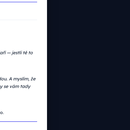
ří — jestli tě to
dou. A myslím, že
by se vám tady
o.