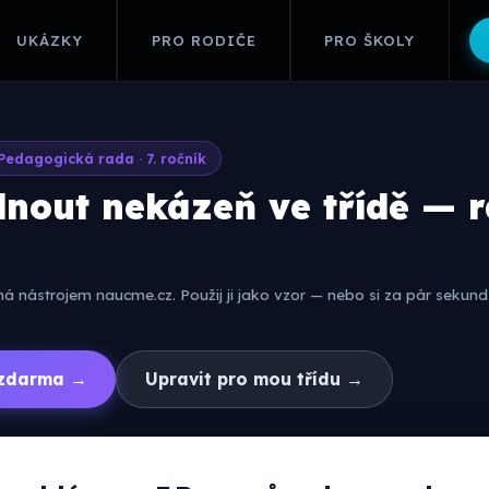
UKÁZKY
PRO RODIČE
PRO ŠKOLY
Pedagogická rada · 7. ročník
dnout nekázeň ve třídě — 
 nástrojem naucme.cz. Použij ji jako vzor — nebo si za pár sekund 
í zdarma →
Upravit pro mou třídu →