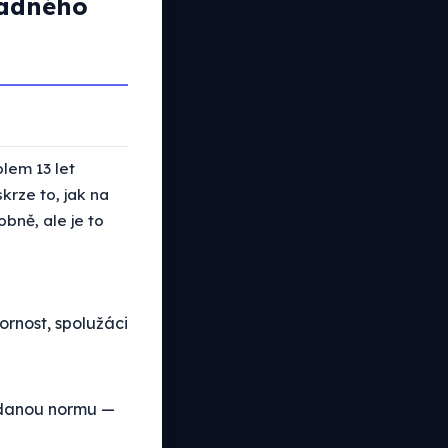
radného
lem 13 let
krze to, jak na
bně, ale je to
rnost, spolužáci
ě danou normu —