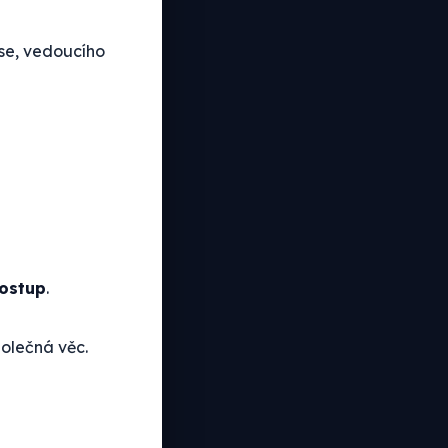
se, vedoucího
postup
.
polečná věc.