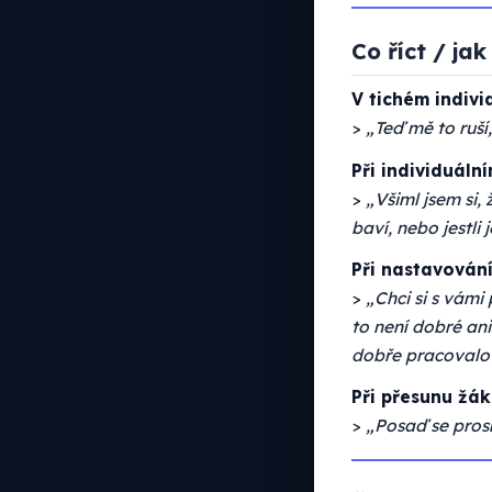
Co říct / ja
V tichém indivi
>
„Teď mě to ruší
Při individuáln
>
„Všiml jsem si, 
baví, nebo jestli j
Při nastavování
>
„Chci si s vámi
to není dobré ani
dobře pracovalo
Při přesunu žák
>
„Posaď se pros