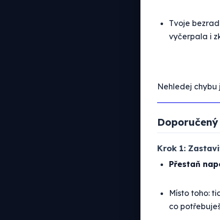
Tvoje bezradn
vyčerpala i 
Nehledej chybu 
Doporučený 
Krok 1: Zastavi
Přestaň nap
Místo toho: ti
co potřebuješ