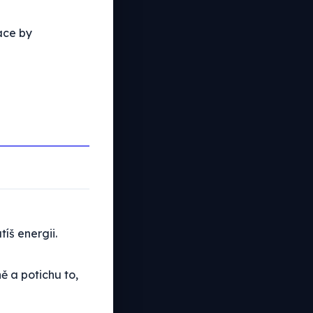
ace by
íš energii.
ně a potichu to,