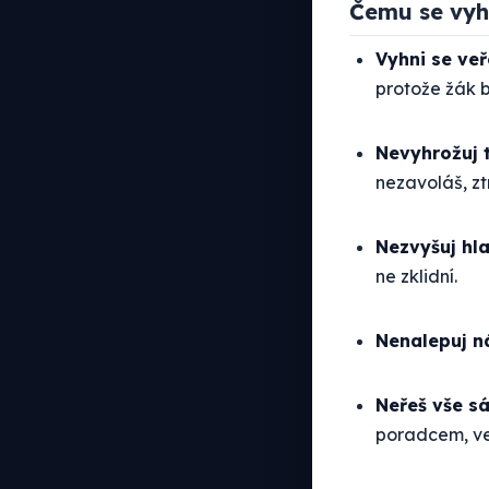
Čemu se vy
Vyhni se ve
protože žák b
Nevyhrožuj t
nezavoláš, ztr
Nezvyšuj hla
ne zklidní.
Nenalepuj n
Neřeš vše s
poradcem, v