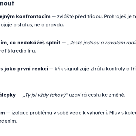
hnout
řejným konfrontacím
— zvláště před třídou. Prohraješ je 
ojuje o status, ne o pravdu.
ím, co nedokážeš splnit
—
„Ještě jednou a zavolám rodi
atíš kredibilitu.
s jako první reakci
— křik signalizuje ztrátu kontroly a tř
álepky
—
„Ty jsi vždy takový"
uzavírá cestu ke změně.
ám
— izolace problému v sobě vede k vyhoření. Mluv s kol
edením.