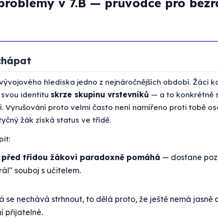
problémy v 7.B — průvodce pro bez
chápat
 vývojového hlediska jedno z nejnáročnějších období. Žáci ko
 svou identitu
skrze skupinu vrstevníků
— a to konkrétně s
í. Vyrušování proto velmi často není namířeno proti tobě oso
tyčný žák získá status ve třídě.
it:
před třídou žákovi paradoxně pomáhá
— dostane pozo
rál" souboj s učitelem.
á se nechává strhnout, to dělá proto, že ještě nemá jasn
í přijatelné.