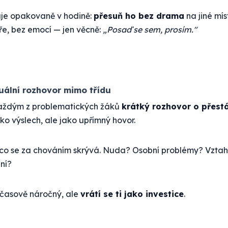
je opakovaně v hodině:
přesuň ho bez drama
na jiné mís
e, bez emocí — jen věcně:
„Posaď se sem, prosím."
duální rozhovor mimo třídu
každým z problematických žáků
krátký rozhovor o přest
ko výslech, ale jako upřímný hovor.
, co se za chováním skrývá. Nuda? Osobní problémy? Vztah
ní?
 časově náročný, ale
vrátí se ti jako investice
.