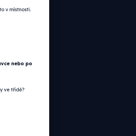
to v místnosti.
ávce nebo po
y ve třídě?