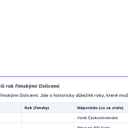
iš rok římskými číslicemi
ímskými číslicemi. Jde o historicky důležité roky, které mož
Rok (římsky)
Nápověda (co se stalo)
Vznik Československa
Bitva na Bílé hoře