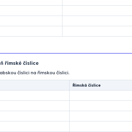
ň římské číslice
bskou číslici na římskou číslici.
Římská číslice