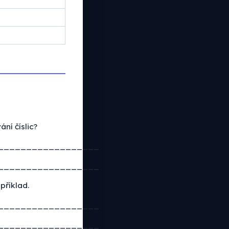
ní číslic?
__________________
__________________
příklad.
__________________
__________________