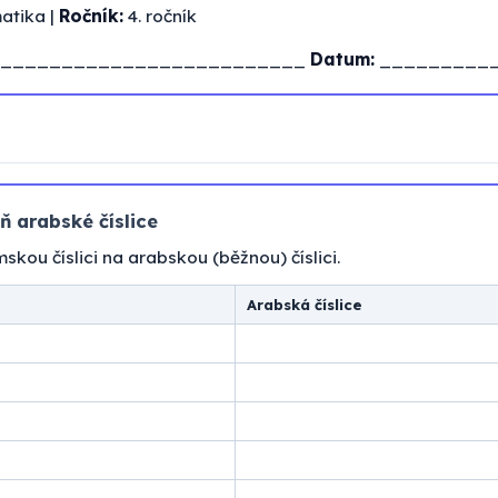
tika |
Ročník:
4. ročník
_________________________
Datum:
_________
ň arabské číslice
skou číslici na arabskou (běžnou) číslici.
Arabská číslice