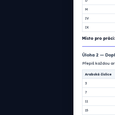
D
M
IV
IX
Místo pro práci:
Úloha 2 — Dopl
Přepiš každou ara
Arabská číslice
3
7
11
15