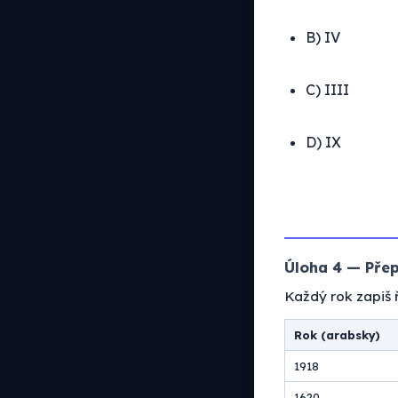
B) IV
C) IIII
D) IX
Úloha 4 — Přep
Každý rok zapiš ř
Rok (arabsky)
1918
1620