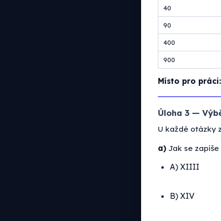
40
90
400
900
Místo pro práci:
Úloha 3 — Výbě
U každé otázky 
a)
Jak se zapíše 
A) XIIII
B) XIV