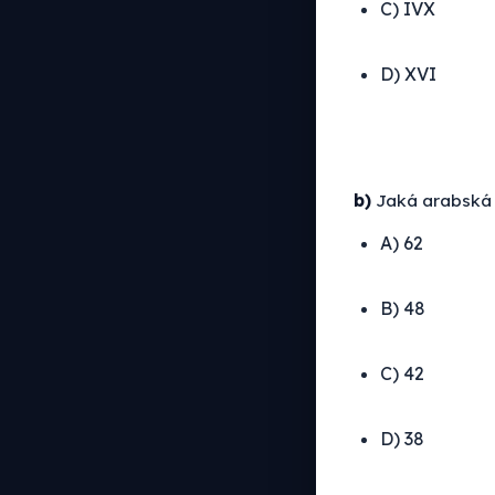
C) IVX
D) XVI
b)
Jaká arabská č
A) 62
B) 48
C) 42
D) 38