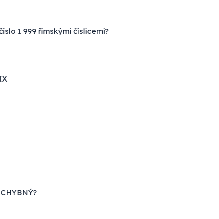
íslo 1 999 římskými číslicemi?
IX
e CHYBNÝ?