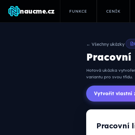
naucme.cz
FUNKCE
CENÍK
← Všechny ukázky
Pracovní l
Hotová ukázka vytvořená
variantu pro svou třídu.
Vytvořit vlastn
Pracovní l