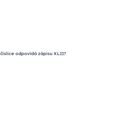
íslice odpovídá zápisu XLII?