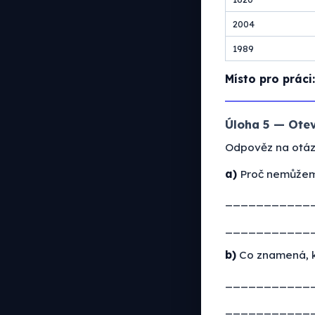
2004
1989
Místo pro práci:
Úloha 5 — Otev
Odpověz na otáz
a)
Proč nemůžeme 
___________
___________
b)
Co znamená, kd
___________
___________