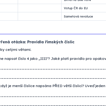
Vstup ČR do EU
Sametová revoluce
řená otázka: Pravidla římských číslic
ky celými větami.
napsat číslo 4 jako „IIII"? Jaké platí pravidlo pro opaková
_________________________________________
_________________________________________
yž je menší číslice napsána PŘED větší číslicí? Uveď jeden 
_________________________________________
_________________________________________