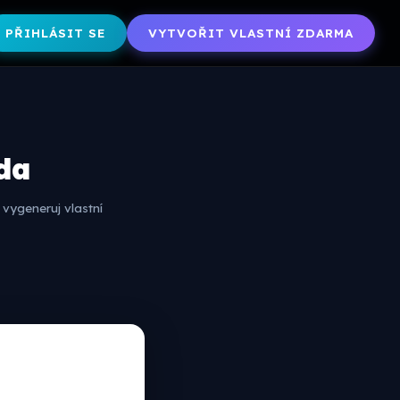
PŘIHLÁSIT SE
VYTVOŘIT VLASTNÍ ZDARMA
ída
vygeneruj vlastní