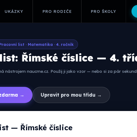
UKÁZKY
PRO RODIČE
PRO ŠKOLY
Pracovní list · Matematika · 4. ročník
ist: Římské číslice — 4. tř
 nástrojem naucme.cz. Použij ji jako vzor — nebo si za pár sekund 
í zdarma →
Upravit pro mou třídu →
ist — Římské číslice