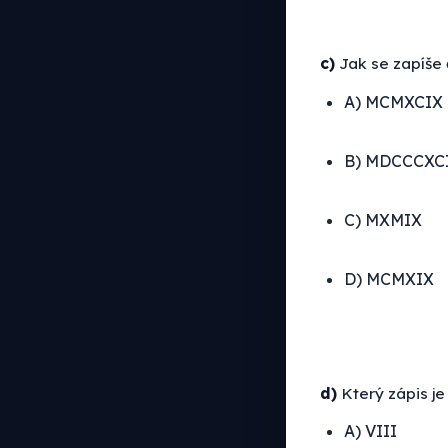
c)
Jak se zapíše č
A) MCMXCIX
B) MDCCCXC
C) MXMIX
D) MCMXIX
d)
Který zápis j
A) VIII