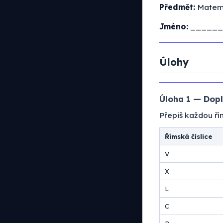
Předmět:
Matema
Jméno:
______
Úlohy
Úloha 1 — Dopl
Přepiš každou řím
Římská číslice
V
X
L
C