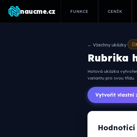
naucme.cz
FUNKCE
CENÍK
← Všechny ukázky
Rubrika h
Hotová ukázka vytvořená
variantu pro svou třídu.
Vytvořit vlastn
Hodnoticí 