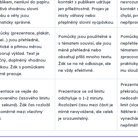
blikem, nemluví do papíru.
kontakt s publikem udržuje
nesrozum
ívá vhodnou slovní
jen příležitostně. Projev je
kontakt 
bu a věty jsou
místy váhavý nebo
chybí, p
aticky správné.
přeplněný slovní vycpávkou.
nepřipra
cky (prezentace, plakát,
Pomůcky jsou použitelné a
Pomůcky 
l…) jsou přehledné,
s tématem souvisí, ale jsou
nepřehle
tické a přímou měrou
méně přehledné nebo
tématem 
orují výklad. Text je
obsahují příliš mnoho textu.
zpracov
učný, doplněný vhodnou
Žák se na ně odkazuje, ale
praktick
ikou. Žák s pomůckami
ne vždy efektivně.
mu slouží
vně pracuje.
Prezenta
entace se vejde do
Prezentace se od limitu
překraču
oveného časového limitu
odchyluje o 1–2 minuty.
nedosah
 sekund). Žák čas rozložil
Rozložení času mezi části je
limit (ví
noměrně mezi všechny
mírně nevyvážené, ale celek
Některé 
.
je srozumitelný.
vynechá
nepřiměř