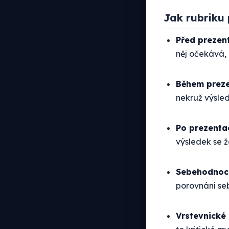
Jak rubriku 
Před prezen
něj očekává, 
Během prez
nekruž výsle
Po prezenta
výsledek se 
Sebehodnoc
porovnání se
Vrstevnické