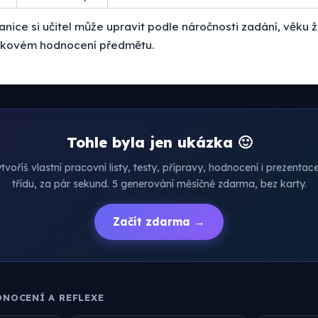
nice si učitel může upravit podle náročnosti zadání, věku
lkovém hodnocení předmětu.
Tohle byla jen ukázka 🙂
voříš vlastní pracovní listy, testy, přípravy, hodnocení i prezenta
třídu, za pár sekund. 5 generování měsíčně zdarma, bez karty.
Začít zdarma →
DNOCENÍ A REFLEXE