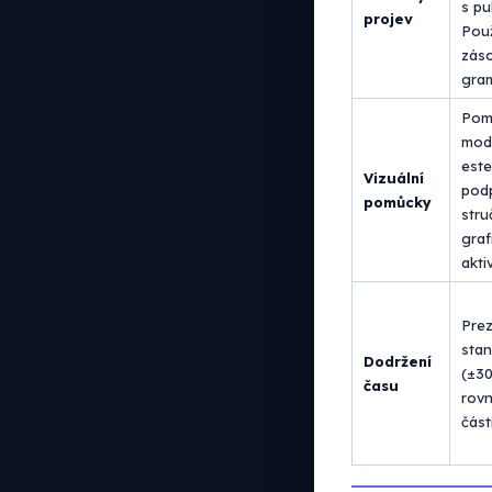
s pu
projev
Použ
záso
gram
Pomů
mode
este
Vizuální
podp
pomůcky
str
graf
akti
Prez
stan
Dodržení
(±30
času
rov
části