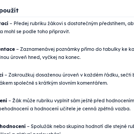
použít
tací
– Předej rubriku žákovi s dostatečným předstihem, ab
a mohl se podle toho připravit.
entace
– Zaznamenávej poznámky přímo do tabulky ke kaž
dnou úroveň hned, vyčkej na konec.
ci
– Zakroužkuj dosaženou úroveň v každém řádku, sečti b
žákem společně s krátkým slovním komentářem.
ení
– Žák může rubriku vyplnit sám ještě před hodnocením 
behodnocení a hodnocení učitele je cenná zpětná vazba.
 hodnocení
– Spolužák nebo skupina hodnotí dle stejné ru