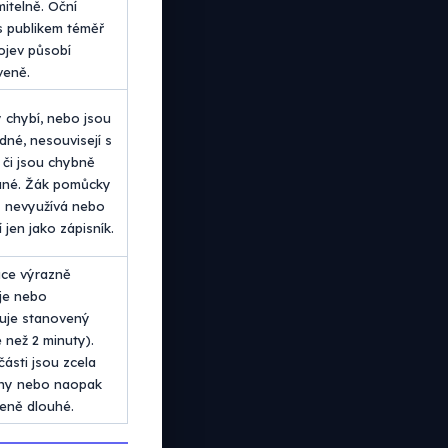
itelně. Oční
s publikem téměř
rojev působí
veně.
chybí, nebo jsou
dné, nesouvisejí s
či jsou chybně
ané. Žák pomůcky
y nevyužívá nebo
 jen jako zápisník.
ce výrazně
je nebo
uje stanovený
ce než 2 minuty).
části jsou zcela
ny nebo naopak
eně dlouhé.