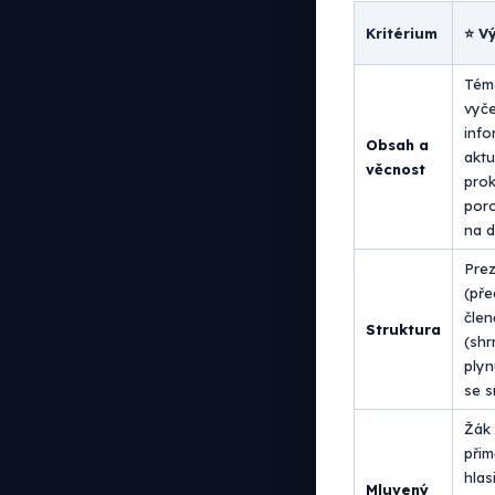
Kritérium
⭐ V
Tém
vyče
info
Obsah a
aktu
věcnost
prok
por
na d
Pre
(pře
člen
Struktura
(shr
plyn
se s
Žák 
při
hlas
Mluvený