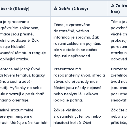
⚠️ Je tř
ýborně (3 body)
👍 Dobře (2 body)
bod)
a je zpracováno
Téma je
Téma je zpracováno
rpávajícím způsobem,
povrchn
dostatečně, většina
rmace jsou přesné,
věcné ch
informací je správná. Žák
ální a podložené. Žák
prokazuj
rozumí základním pojmům,
azuje hluboké
porozumě
ale v detailech se občas
ozumění tématu a reaguje
otázky 
dopustí nepřesnosti.
oplňující otázky.
odpověd
zentace má jasný úvod
Prezentace má
Prezenta
dstavení tématu), logicky
rozpoznatelný úvod, střed a
zřetelno
ěnou část a závěr
závěr, ale přechody mezi
úvod neb
nutí). Myšlenky na sebe
částmi jsou někdy nejasné
jsou cha
ule navazují a posluchač
nebo neplynulé. Celková
poslucha
nadno orientuje.
logika je patrná.
sledovat
mluví srozumitelně,
Žák je většinou
Žák čte 
měřeným tempem a
srozumitelný, tempo nebo
nebo z p
itostí. Udržuje oční kontakt
hlasitost kolísá. Oční
příliš ti