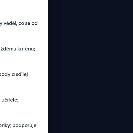
y věděl, co se od
dému kritériu;
ody a sdílej
učitele;
briky; podporuje