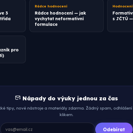
Rádce hodnocení
Hodnocení
ve 3
Rádce hodnocení — jak
Formativ
 třída
vychytat neformativní
s JČTÚ — 
formulace
zník pro
í)
Nápady do výuky jednou za čas
cké tipy, nové nástroje a materiály zdarma. Žádný spam, odhlášení
klikem.
Odebírat