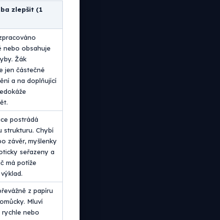
eba zlepšit (1
 zpracováno
ě nebo obsahuje
yby. Žák
e jen částečné
ní a na doplňující
nedokáže
ět.
ce postrádá
u strukturu. Chybí
o závěr, myšlenky
oticky seřazeny a
č má potíže
 výklad.
převážně z papíru
omůcky. Mluví
še, rychle nebo