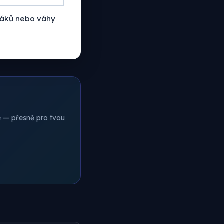
 žáků nebo váhy
ce — přesně pro tvou