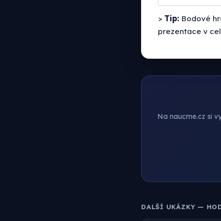
>
Tip:
Bodové hra
prezentace v ce
Na naucme.cz si vyt
DALŠÍ UKÁZKY — HO