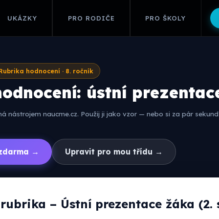
UKÁZKY
PRO RODIČE
PRO ŠKOLY
Rubrika hodnocení · 8. ročník
odnocení: ústní prezentac
 nástrojem naucme.cz. Použij ji jako vzor — nebo si za pár sekund 
í zdarma →
Upravit pro mou třídu →
rubrika – Ústní prezentace žáka (2.