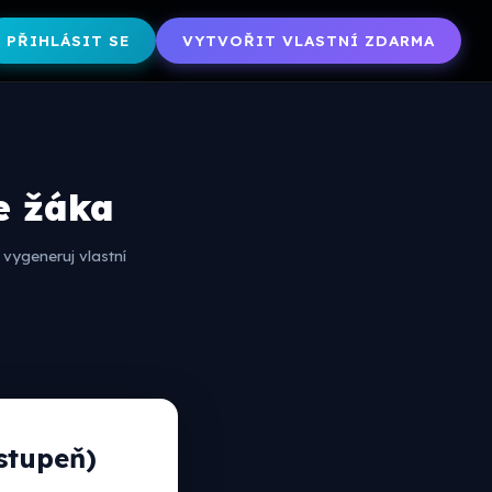
PŘIHLÁSIT SE
VYTVOŘIT VLASTNÍ ZDARMA
e žáka
vygeneruj vlastní
 stupeň)