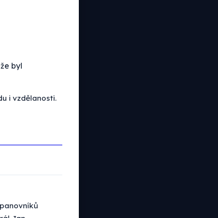
 že byl
u i vzdělanosti.
h panovníků
rál Jan