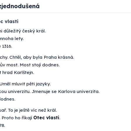
zjednodušená
c vlasti
i důležitý český král.
mnoha lety.
 1316.
chy. Chtěl, aby byla Praha krásná.
lův most. Most stojí dodnes.
 hrad Karlštejn.
 Uměl mluvit pěti jazyky.
kou univerzitu. Jmenuje se Karlova univerzita.
dodnes.
ař. To je ještě víc než král.
. Proto ho říkají
Otec vlasti
.
78.