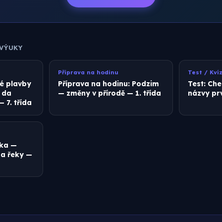
 VÝUKY
Příprava na hodinu
Test / Kví
é plavby
Příprava na hodinu: Podzim
Test: Ch
 da
— změny v přírodě — 1. třída
názvy prv
7. třída
ika —
 a řeky —