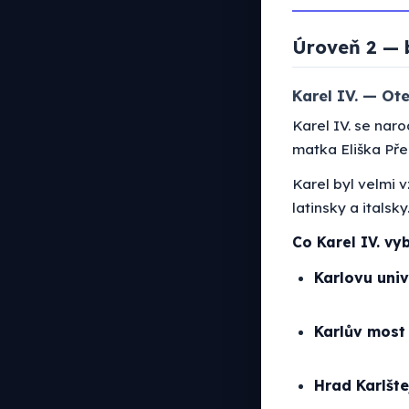
Úroveň 2 — 
Karel IV. — Ote
Karel IV. se nar
matka Eliška Př
Karel byl velmi 
latinsky a italsk
Co Karel IV. vy
Karlovu univ
Karlův most
Hrad Karlšte