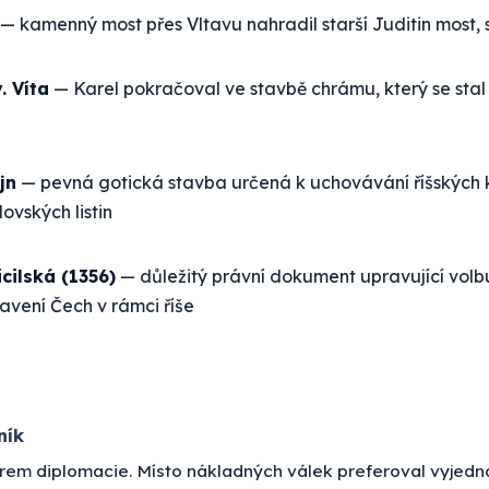
— kamenný most přes Vltavu nahradil starší Juditin most, 
. Víta
— Karel pokračoval ve stavbě chrámu, který se sta
jn
— pevná gotická stavba určená k uchovávání říšských
ovských listin
icilská (1356)
— důležitý právní dokument upravující volb
tavení Čech v rámci říše
ník
strem diplomacie. Místo nákladných válek preferoval vyjedn