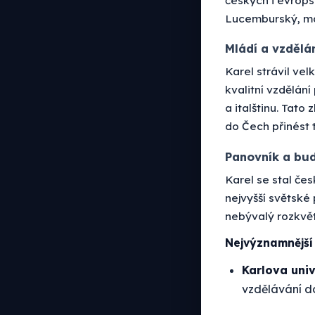
Lucemburský, ma
Mládí a vzdělá
Karel strávil ve
kvalitní vzdělání
a italštinu. Tato
do Čech přinést t
Panovník a bu
Karel se stal če
nejvyšší světské
nebývalý rozkvět
Nejvýznamnější 
Karlova univ
vzdělávání do