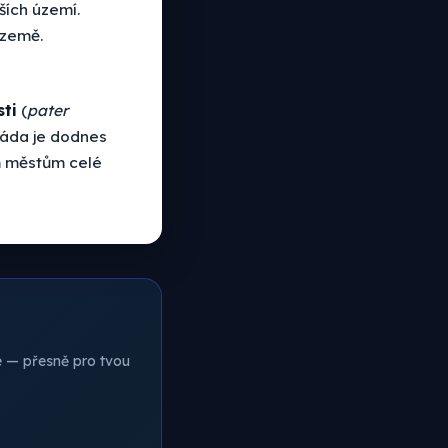
ších území.
 země.
sti
(
pater
vláda je dodnes
m městům celé
ce — přesně pro tvou