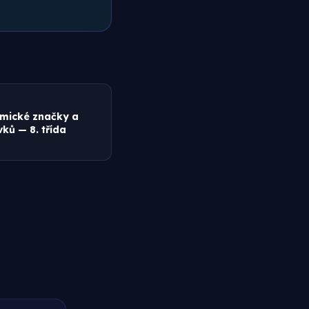
z
emické značky a
ků — 8. třída