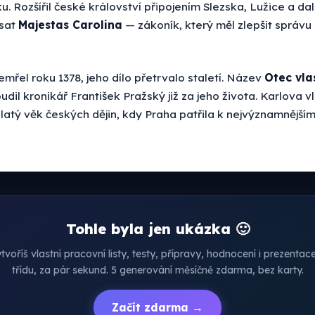
u. Rozšířil české království připojením Slezska, Lužice a dal
psat
Majestas Carolina
— zákoník, který měl zlepšit správu
mřel roku 1378, jeho dílo přetrvalo staletí. Název
Otec vla
oudil kronikář František Pražský již za jeho života. Karlova 
atý věk českých dějin, kdy Praha patřila k nejvýznamnější
Tohle byla jen ukázka 🙂
voříš vlastní pracovní listy, testy, přípravy, hodnocení i prezenta
třídu, za pár sekund. 5 generování měsíčně zdarma, bez karty.
Začít zdarma →