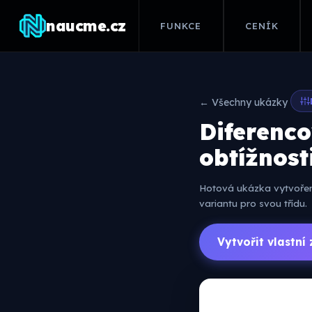
naucme.cz
FUNKCE
CENÍK
← Všechny ukázky
Diferenco
obtížnost
Hotová ukázka vytvořená
variantu pro svou třídu.
Vytvořit vlastn