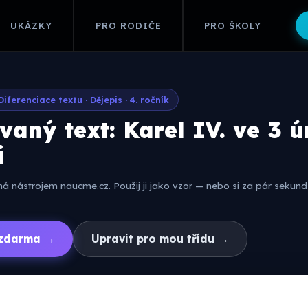
UKÁZKY
PRO RODIČE
PRO ŠKOLY
Diferenciace textu · Dějepis · 4. ročník
vaný text: Karel IV. ve 3 
i
 nástrojem naucme.cz. Použij ji jako vzor — nebo si za pár sekund 
í zdarma →
Upravit pro mou třídu →