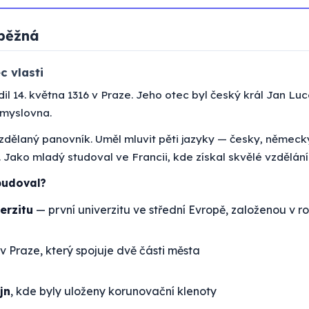
běžná
c vlasti
odil 14. května 1316 v Praze. Jeho otec byl český král Jan L
emyslovna.
vzdělaný panovník. Uměl mluvit pěti jazyky — česky, německ
y. Jako mladý studoval ve Francii, kde získal skvělé vzdělání
budoval?
erzitu
— první univerzitu ve střední Evropě, založenou v r
v Praze, který spojuje dvě části města
jn
, kde byly uloženy korunovační klenoty