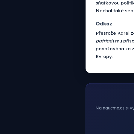
sňatkovou politik
Nechal také se
Odkaz
Přestože Karel ze
patriae
) mu přis
považována za zl
Evropy.
Na naucme.cz si vyt