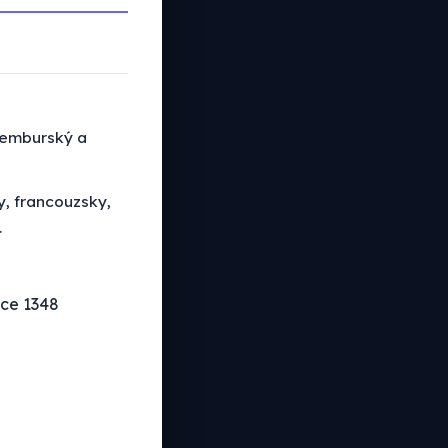
ucemburský a
y, francouzsky,
.
oce 1348