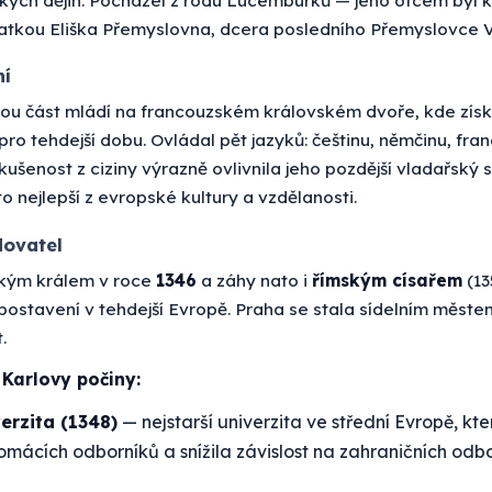
tkou Eliška Přemyslovna, dcera posledního Přemyslovce V
ní
lkou část mládí na francouzském královském dvoře, kde zí
 pro tehdejší dobu. Ovládal pět jazyků: češtinu, němčinu, fran
 zkušenost z ciziny výrazně ovlivnila jeho pozdější vladařský s
o nejlepší z evropské kultury a vzdělanosti.
dovatel
ským králem v roce
1346
a záhy nato i
římským císařem
(13
 postavení v tehdejší Evropě. Praha se stala sídelním městem
.
Karlovy počiny:
erzita (1348)
— nejstarší univerzita ve střední Evropě, kter
mácích odborníků a snížila závislost na zahraničních odbo