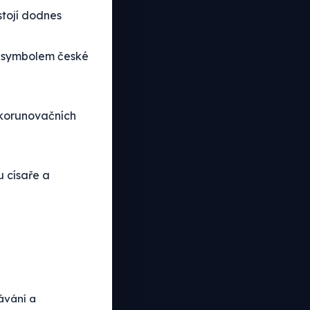
stojí dodnes
l symbolem české
 korunovačních
u císaře a
ávání a