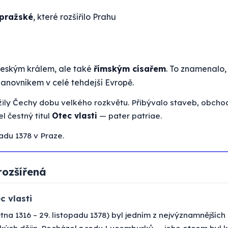
pražské
, které rozšířilo Prahu
českým králem, ale také
římským císařem
. To znamenalo,
panovníkem v celé tehdejší Evropě.
žily Čechy dobu velkého rozkvětu. Přibývalo staveb, obchod
l čestný titul
Otec vlasti
— pater patriae.
adu 1378 v Praze.
rozšířená
c vlasti
ětna 1316 – 29. listopadu 1378) byl jedním z nejvýznamnějšíc
kých dějin. Pocházel z rodu Lucemburků — jeho otcem byl k