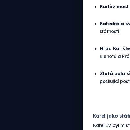
Karlův most
Katedrála sv
státnosti
Hrad Karlšte
klenotů a král
Zlatá bula s
posilující pos
Karel jako stát
Karel IV. byl mi