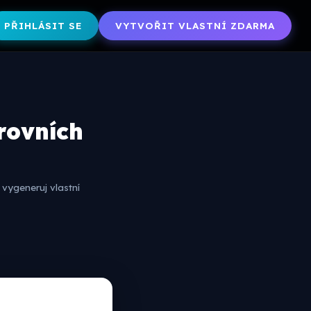
PŘIHLÁSIT SE
VYTVOŘIT VLASTNÍ ZDARMA
úrovních
vygeneruj vlastní