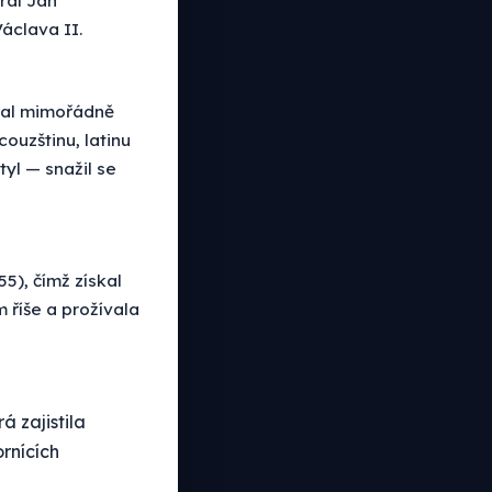
áclava II.
skal mimořádně
couzštinu, latinu
tyl — snažil se
55), čímž získal
 říše a prožívala
á zajistila
rnících