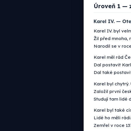
Úroveň 1 — 
Karel IV. — Ote
Karel IV. byl velm
Žil před mnoha, 
Narodil se v roce
Karel měl rád Če
Dal postavit Kar
Dal také postavit
Karel byl chytrý.
Založil první čes
Studují tam lidé 
Karel byl také cís
Lidé ho měli rádi
Zemřel v roce 13