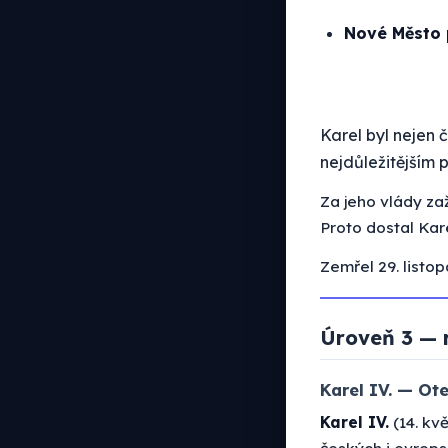
Nové Město 
Karel byl nejen 
nejdůležitějším 
Za jeho vlády za
Proto dostal Kare
Zemřel 29. listop
Úroveň 3 — 
Karel IV. — Ote
Karel IV.
(14. kv
českých i evrops