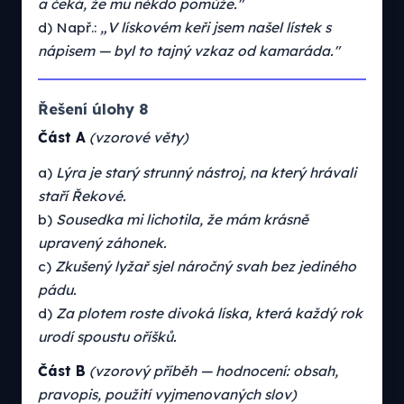
a čeká, že mu někdo pomůže."
d) Např.:
„V lískovém keři jsem našel lístek s
nápisem — byl to tajný vzkaz od kamaráda."
Řešení úlohy 8
Část A
(vzorové věty)
a)
Lýra je starý strunný nástroj, na který hrávali
staří Řekové.
b)
Sousedka mi lichotila, že mám krásně
upravený záhonek.
c)
Zkušený lyžař sjel náročný svah bez jediného
pádu.
d)
Za plotem roste divoká líska, která každý rok
urodí spoustu oříšků.
Část B
(vzorový příběh — hodnocení: obsah,
pravopis, použití vyjmenovaných slov)