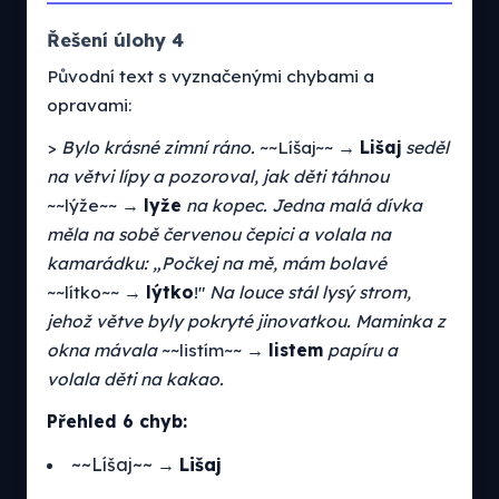
Řešení úlohy 4
Původní text s vyznačenými chybami a
opravami:
>
Bylo krásné zimní ráno.
~~Líšaj~~ →
Lišaj
seděl
na větvi lípy a pozoroval, jak děti táhnou
~~lýže~~ →
lyže
na kopec. Jedna malá dívka
měla na sobě červenou čepici a volala na
kamarádku: „Počkej na mě, mám bolavé
~~lítko~~ →
lýtko
!"
Na louce stál lysý strom,
jehož větve byly pokryté jinovatkou. Maminka z
okna mávala
~~listím~~ →
listem
papíru a
volala děti na kakao.
Přehled 6 chyb:
~~Líšaj~~ →
Lišaj