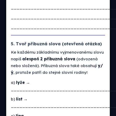
____________________________________
____________________________________
____________________________________
5. Tvoř příbuzná slova (otevřená otázka)
Ke každému základnímu vyjmenovanému slovu
napiš
alespoň 2 příbuzná slova
(odvozená
nebo složená). Příbuzná slova také obsahují
y/
ý
, protože patří do stejné slovní rodiny!
a)
lyže
→
____________________________________
b)
list
→
____________________________________
c)
lípa
→