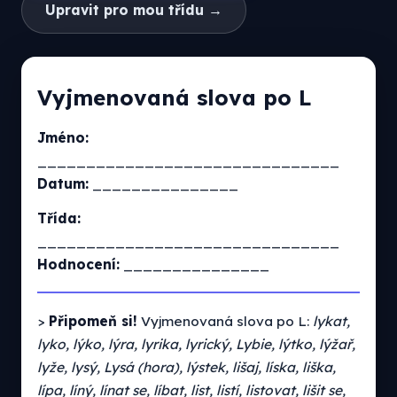
Upravit pro mou třídu →
Vyjmenovaná slova po L
Jméno:
_______________________________
Datum:
_______________
Třída:
_______________________________
Hodnocení:
_______________
>
Připomeň si!
Vyjmenovaná slova po L:
lykat,
lyko, lýko, lýra, lyrika, lyrický, Lybie, lýtko, lýžař,
lyže, lysý, Lysá (hora), lýstek, lišaj, líska, liška,
lípa, líný, línat se, líbat, list, listí, listovat, lišit se,