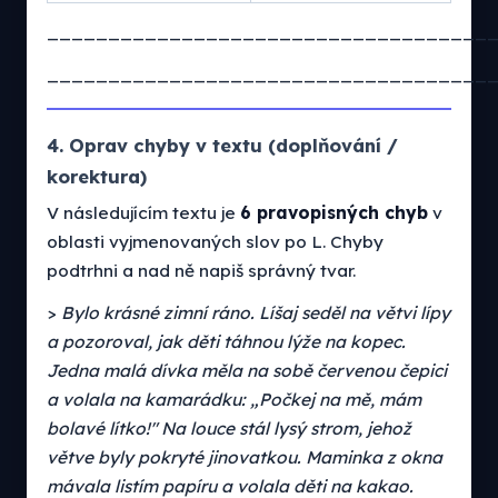
____________________________________
____________________________________
4. Oprav chyby v textu (doplňování /
korektura)
V následujícím textu je
6 pravopisných chyb
v
oblasti vyjmenovaných slov po L. Chyby
podtrhni a nad ně napiš správný tvar.
>
Bylo krásné zimní ráno. Líšaj seděl na větvi lípy
a pozoroval, jak děti táhnou lýže na kopec.
Jedna malá dívka měla na sobě červenou čepici
a volala na kamarádku: „Počkej na mě, mám
bolavé lítko!" Na louce stál lysý strom, jehož
větve byly pokryté jinovatkou. Maminka z okna
mávala listím papíru a volala děti na kakao.