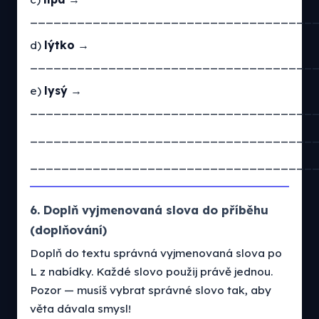
____________________________________
d)
lýtko
→
____________________________________
e)
lysý
→
____________________________________
____________________________________
____________________________________
6. Doplň vyjmenovaná slova do příběhu
(doplňování)
Doplň do textu správná vyjmenovaná slova po
L z nabídky. Každé slovo použij právě jednou.
Pozor — musíš vybrat správné slovo tak, aby
věta dávala smysl!