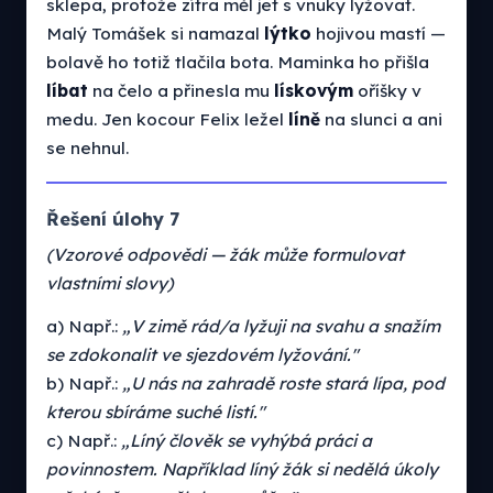
sklepa, protože zítra měl jet s vnuky lyžovat.
Malý Tomášek si namazal
lýtko
hojivou mastí —
bolavě ho totiž tlačila bota. Maminka ho přišla
líbat
na čelo a přinesla mu
lískovým
oříšky v
medu. Jen kocour Felix ležel
líně
na slunci a ani
se nehnul.
Řešení úlohy 7
(Vzorové odpovědi — žák může formulovat
vlastními slovy)
a) Např.:
„V zimě rád/a lyžuji na svahu a snažím
se zdokonalit ve sjezdovém lyžování."
b) Např.:
„U nás na zahradě roste stará lípa, pod
kterou sbíráme suché listí."
c) Např.:
„Líný člověk se vyhýbá práci a
povinnostem. Například líný žák si nedělá úkoly