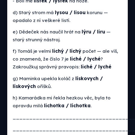
- Bolí mě
lístek / lýstek
na noze.
d) Starý strom má
lysou / lisou
korunu —
opadalo z ní veškeré listí.
e) Dědeček nás naučil hrát na
lýru / liru
—
starý strunný nástroj.
f) Tomáš je velmi
lichý / líchý
počet — ale víš,
co znamená, že číslo 7 je
liché / lyché
?
Zakroužkuj správný pravopis:
liché / lyché
g) Maminka upekla koláč z
lískovych /
lískových
oříšků.
h) Kamarádka mi řekla hezkou věc, byla to
opravdu milá
lichotka / líchotka
.
____________________________________
____________________________________