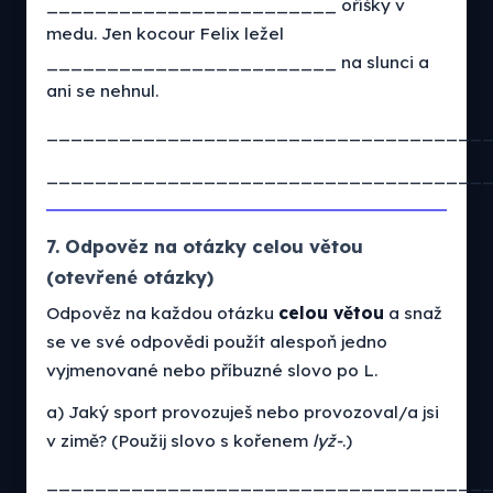
________________________ oříšky v
medu. Jen kocour Felix ležel
________________________ na slunci a
ani se nehnul.
____________________________________
____________________________________
7. Odpověz na otázky celou větou
(otevřené otázky)
Odpověz na každou otázku
celou větou
a snaž
se ve své odpovědi použít alespoň jedno
vyjmenované nebo příbuzné slovo po L.
a) Jaký sport provozuješ nebo provozoval/a jsi
v zimě? (Použij slovo s kořenem
lyž-
.)
____________________________________