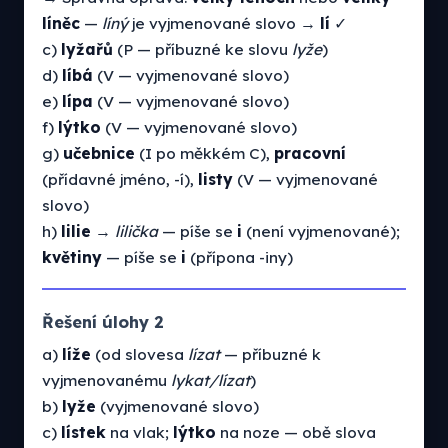
líněc
—
líný
je vyjmenované slovo →
lí
✓
c)
lyžařů
(P — příbuzné ke slovu
lyže
)
d)
líbá
(V — vyjmenované slovo)
e)
lípa
(V — vyjmenované slovo)
f)
lýtko
(V — vyjmenované slovo)
g)
učebnice
(I po měkkém C),
pracovní
(přídavné jméno, -í),
listy
(V — vyjmenované
slovo)
h)
lilie
→
lilička
— píše se
i
(není vyjmenované);
květiny
— píše se
i
(přípona -iny)
Řešení úlohy 2
a)
líže
(od slovesa
lízat
— příbuzné k
vyjmenovanému
lykat/lízat
)
b)
lyže
(vyjmenované slovo)
c)
lístek
na vlak;
lýtko
na noze — obě slova