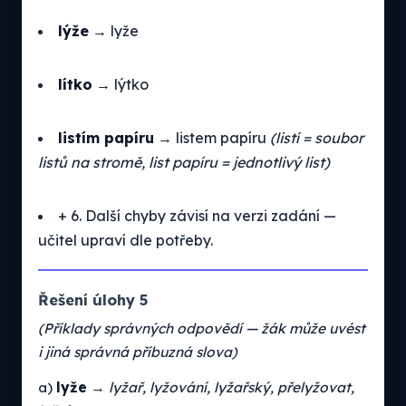
lýže
→ lyže
lítko
→ lýtko
listím papíru
→ listem papíru
(listí = soubor
listů na stromě, list papíru = jednotlivý list)
+ 6. Další chyby závisí na verzi zadání —
učitel upraví dle potřeby.
Řešení úlohy 5
(Příklady správných odpovědí — žák může uvést
i jiná správná příbuzná slova)
a)
lyže
→
lyžař, lyžování, lyžařský, přelyžovat,