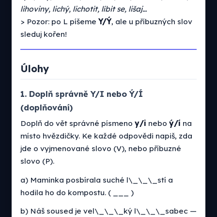
lihoviny, lichý, lichotit, líbit se, lišaj…
> Pozor: po L píšeme
Y/Ý
, ale u příbuzných slov
sleduj kořen!
Úlohy
1. Doplň správně Y/I nebo Ý/Í
(doplňování)
Doplň do vět správné písmeno
y/i
nebo
ý/í
na
místo hvězdičky. Ke každé odpovědi napiš, zda
jde o vyjmenované slovo (V), nebo příbuzné
slovo (P).
a) Maminka posbírala suché l\_\_\_stí a
hodila ho do kompostu. ( ___ )
b) Náš soused je vel\_\_\_ký l\_\_\_sabec —