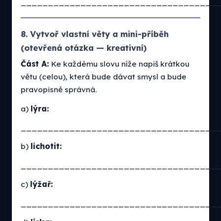
____________________________________
8. Vytvoř vlastní věty a mini-příběh
(otevřená otázka — kreativní)
Část A:
Ke každému slovu níže napiš krátkou
větu (celou), která bude dávat smysl a bude
pravopisně správná.
a)
lýra:
____________________________________
b)
lichotit:
____________________________________
c)
lýžař:
____________________________________