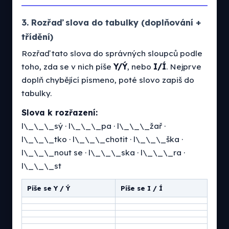
3. Rozřaď slova do tabulky (doplňování +
třídění)
Rozřaď tato slova do správných sloupců podle
toho, zda se v nich píše
Y/Ý
, nebo
I/Í
. Nejprve
doplň chybějící písmeno, poté slovo zapiš do
tabulky.
Slova k rozřazení:
l\_\_\_sý · l\_\_\_pa · l\_\_\_žař ·
l\_\_\_tko · l\_\_\_chotit · l\_\_\_ška ·
l\_\_\_nout se · l\_\_\_ska · l\_\_\_ra ·
l\_\_\_st
Píše se Y / Ý
Píše se I / Í