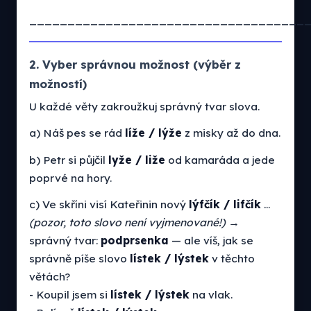
____________________________________
2. Vyber správnou možnost (výběr z
možností)
U každé věty zakroužkuj správný tvar slova.
a) Náš pes se rád
líže / lýže
z misky až do dna.
b) Petr si půjčil
lyže / liže
od kamaráda a jede
poprvé na hory.
c) Ve skříni visí Kateřinin nový
lýfčík / lifčík
…
(pozor, toto slovo není vyjmenované!)
→
správný tvar:
podprsenka
— ale víš, jak se
správně píše slovo
lístek / lýstek
v těchto
větách?
- Koupil jsem si
lístek / lýstek
na vlak.