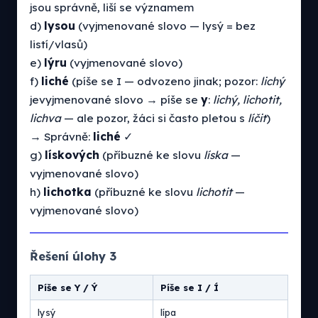
jsou správně, liší se významem
d)
lysou
(vyjmenované slovo — lysý = bez
listí/vlasů)
e)
lýru
(vyjmenované slovo)
f)
liché
(píše se I — odvozeno jinak; pozor:
lichý
jevyjmenované slovo → píše se
y
:
lichý, lichotit,
lichva
— ale pozor, žáci si často pletou s
líčit
)
→ Správně:
liché
✓
g)
lískových
(příbuzné ke slovu
líska
—
vyjmenované slovo)
h)
lichotka
(příbuzné ke slovu
lichotit
—
vyjmenované slovo)
Řešení úlohy 3
Píše se Y / Ý
Píše se I / Í
lysý
lípa