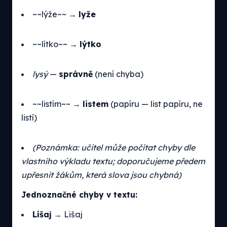
~~lýže~~ →
lyže
~~lítko~~ →
lýtko
lysý
—
správně
(není chyba)
~~listím~~ →
listem
(papíru — list papíru, ne
listí)
(Poznámka: učitel může počítat chyby dle
vlastního výkladu textu; doporučujeme předem
upřesnit žákům, která slova jsou chybná)
Jednoznačné chyby v textu:
Líšaj
→ Lišaj