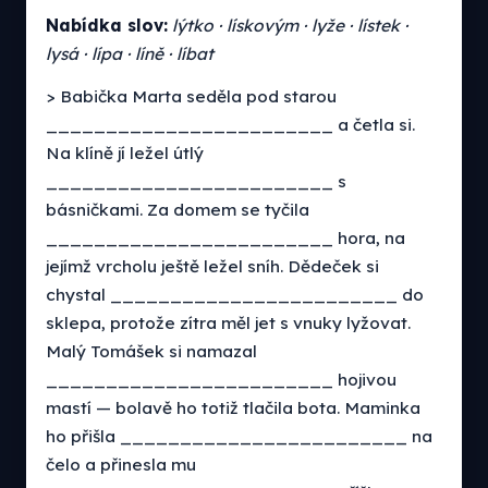
Nabídka slov:
lýtko · lískovým · lyže · lístek ·
lysá · lípa · líně · líbat
> Babička Marta seděla pod starou
________________________ a četla si.
Na klíně jí ležel útlý
________________________ s
básničkami. Za domem se tyčila
________________________ hora, na
jejímž vrcholu ještě ležel sníh. Dědeček si
chystal ________________________ do
sklepa, protože zítra měl jet s vnuky lyžovat.
Malý Tomášek si namazal
________________________ hojivou
mastí — bolavě ho totiž tlačila bota. Maminka
ho přišla ________________________ na
čelo a přinesla mu