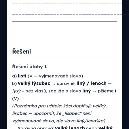
____________________________________
____________________________________
Řešení
Řešení úlohy 1
a)
listí
(V — vyjmenované slovo)
b)
velký lýsabec
→ správně:
líný / lenoch
—
lysý
= bez vlasů, zde jde o slovo
líný
→ píšeme
í
(V)
(Poznámka pro učitele: žáci doplňují: vel
i
ký,
l
í
sabec — upozornit, že „lísabec" není
vyjmenované slovo, ale slovo líný/lenoška)
→ Správná oprava:
velký lenoch
nebo
veliký