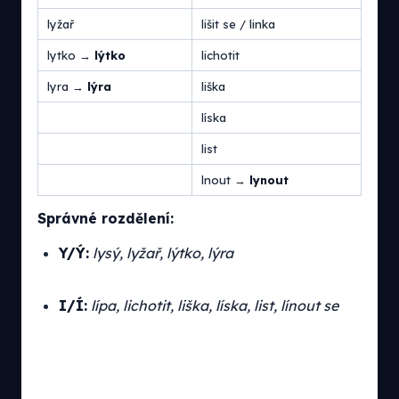
lyžař
lišit se / linka
lytko →
lýtko
lichotit
lyra →
lýra
liška
líska
list
lnout →
lynout
Správné rozdělení:
Y/Ý:
lysý, lyžař, lýtko, lýra
I/Í:
lípa, lichotit, liška, líska, list, línout se