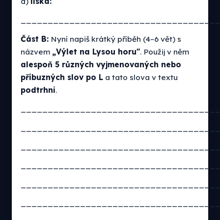
d)
líska:
____________________________________
Část B:
Nyní napiš krátký příběh (4–6 vět) s
názvem
„Výlet na Lysou horu"
. Použij v něm
alespoň 5 různých vyjmenovaných nebo
příbuzných slov po L
a tato slova v textu
podtrhni
.
____________________________________
____________________________________
____________________________________
____________________________________
____________________________________
____________________________________