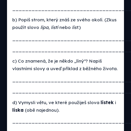
____________________________________
b) Popiš strom, který znáš ze svého okolí. (Zkus
použít slovo
lípa
,
listí
nebo
list
.)
____________________________________
____________________________________
c) Co znamená, že je někdo „líný"? Napiš
vlastními slovy a uveď příklad z běžného života.
____________________________________
____________________________________
d) Vymysli větu, ve které použiješ slova
lístek
i
líska
(obě najednou).
____________________________________