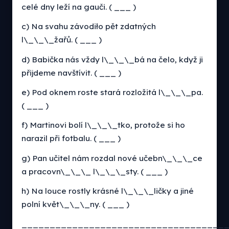
celé dny leží na gauči. ( ___ )
c) Na svahu závodiło pět zdatných
l\_\_\_žařů. ( ___ )
d) Babička nás vždy l\_\_\_bá na čelo, když ji
přijdeme navštívit. ( ___ )
e) Pod oknem roste stará rozložitá l\_\_\_pa.
( ___ )
f) Martinovi bolí l\_\_\_tko, protože si ho
narazil při fotbalu. ( ___ )
g) Pan učitel nám rozdal nové učebn\_\_\_ce
a pracovn\_\_\_ l\_\_\_sty. ( ___ )
h) Na louce rostly krásné l\_\_\_ličky a jiné
polní květ\_\_\_ny. ( ___ )
____________________________________