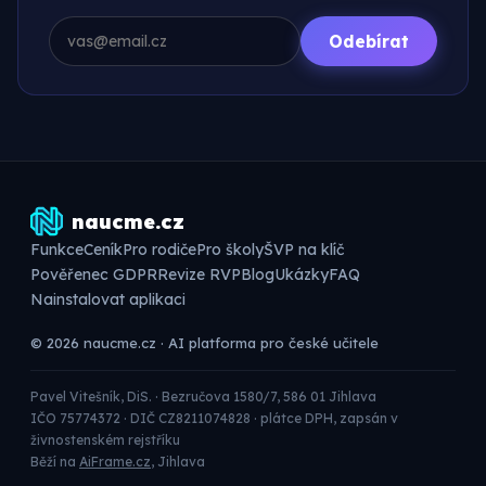
Odebírat
naucme.cz
Funkce
Ceník
Pro rodiče
Pro školy
ŠVP na klíč
Pověřenec GDPR
Revize RVP
Blog
Ukázky
FAQ
Nainstalovat aplikaci
© 2026 naucme.cz · AI platforma pro české učitele
Pavel Vitešník, DiS. · Bezručova 1580/7, 586 01 Jihlava
IČO 75774372 · DIČ CZ8211074828 · plátce DPH, zapsán v
živnostenském rejstříku
Běží na
AiFrame.cz
, Jihlava