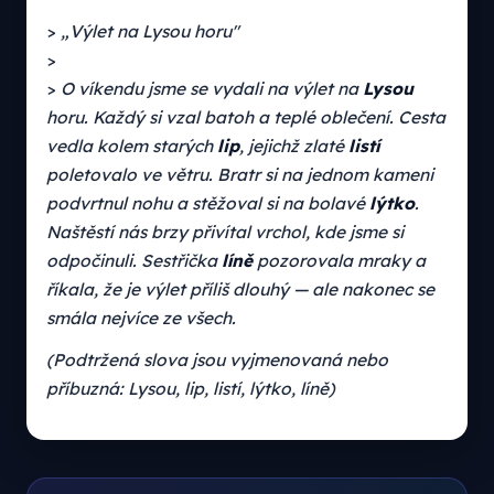
>
„Výlet na Lysou horu"
>
>
O víkendu jsme se vydali na výlet na
Lysou
horu. Každý si vzal batoh a teplé oblečení. Cesta
vedla kolem starých
lip
, jejichž zlaté
listí
poletovalo ve větru. Bratr si na jednom kameni
podvrtnul nohu a stěžoval si na bolavé
lýtko
.
Naštěstí nás brzy přivítal vrchol, kde jsme si
odpočinuli. Sestřička
líně
pozorovala mraky a
říkala, že je výlet příliš dlouhý — ale nakonec se
smála nejvíce ze všech.
(Podtržená slova jsou vyjmenovaná nebo
příbuzná: Lysou, lip, listí, lýtko, líně)