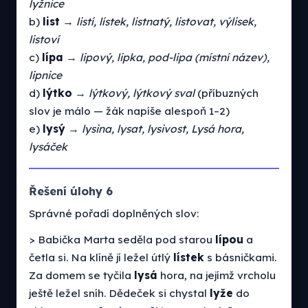
lyžnice
b)
list
→
listí, lístek, listnatý, listovat, výlisek,
listoví
c)
lípa
→
lipový, lipka, pod-lipa (místní název),
lipnice
d)
lýtko
→
lýtkový, lýtkový sval
(příbuzných
slov je málo — žák napíše alespoň 1–2)
e)
lysý
→
lysina, lysat, lysivost, Lysá hora,
lysáček
Řešení úlohy 6
Správné pořadí doplněných slov:
> Babička Marta seděla pod starou
lípou
a
četla si. Na klíně jí ležel útlý
lístek
s básničkami.
Za domem se tyčila
lysá
hora, na jejímž vrcholu
ještě ležel sníh. Dědeček si chystal
lyže
do