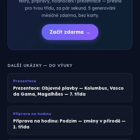
testy, přípravy, hodnocení i prezentace — přesně
pro tvou třídu, za pár sekund. 5 generování
měsíčně zdarma, bez karty.
Začít zdarma →
DALŠÍ UKÁZKY — DO VÝUKY
Prezentace
Prezentace: Objevné plavby — Kolumbus, Vasco
da Gama, Magalhães — 7. třída
Příprava na hodinu
Příprava na hodinu: Podzim — změny v přírodě —
1. třída