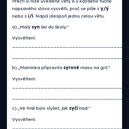
Přečti si níže uvedené věty a u každého tučně
napsaného slova vysvětli, proč se píše s
y/ý
nebo s
i/í
. Napiš alespoň jednu celou větu.
a) „Malý
syn
šel do školy."
Vysvětlení:
____________________________________
____________________________________
b) „Maminka připravila
syrové
maso na gril."
Vysvětlení:
____________________________________
____________________________________
c) „Ve tmě bylo slyšet, jak
syčí
had."
Vysvětlení:
____________________________________