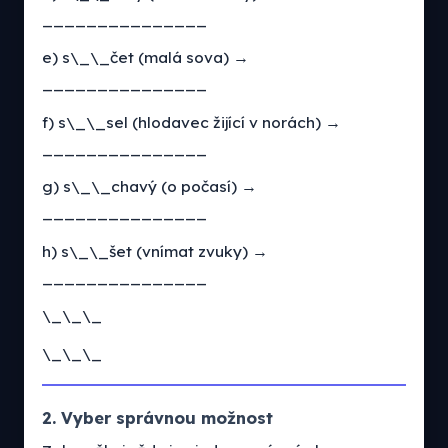
_______________
e) s\_\_čet (malá sova) →
_______________
f) s\_\_sel (hlodavec žijící v norách) →
_______________
g) s\_\_chavý (o počasí) →
_______________
h) s\_\_šet (vnímat zvuky) →
_______________
\_\_\_
\_\_\_
2. Vyber správnou možnost