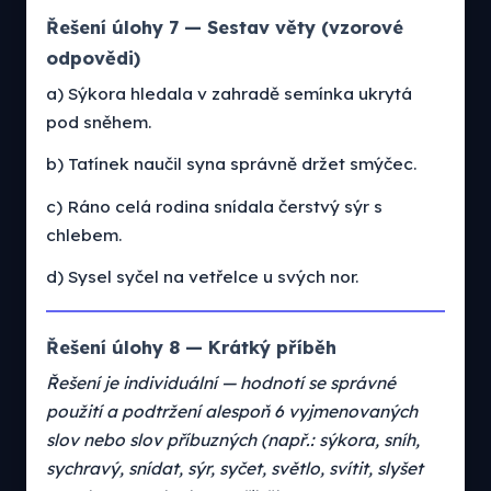
Řešení úlohy 7 — Sestav věty (vzorové
odpovědi)
a) Sýkora hledala v zahradě semínka ukrytá
pod sněhem.
b) Tatínek naučil syna správně držet smýčec.
c) Ráno celá rodina snídala čerstvý sýr s
chlebem.
d) Sysel syčel na vetřelce u svých nor.
Řešení úlohy 8 — Krátký příběh
Řešení je individuální — hodnotí se správné
použití a podtržení alespoň 6 vyjmenovaných
slov nebo slov příbuzných (např.: sýkora, sníh,
sychravý, snídat, sýr, syčet, světlo, svítit, slyšet