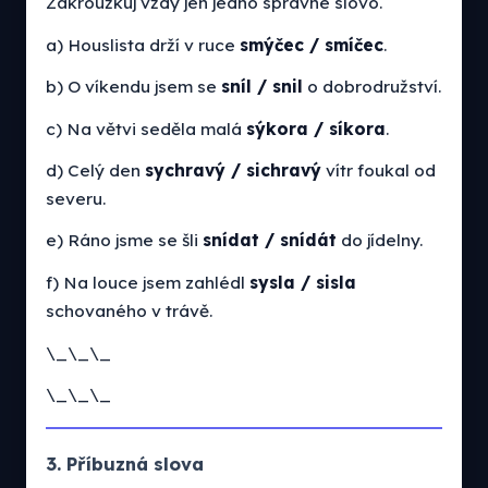
Zakroužkuj vždy jen jedno správné slovo.
a) Houslista drží v ruce
smýčec / smíčec
.
b) O víkendu jsem se
sníl / snil
o dobrodružství.
c) Na větvi seděla malá
sýkora / síkora
.
d) Celý den
sychravý / sichravý
vítr foukal od
severu.
e) Ráno jsme se šli
snídat / snídát
do jídelny.
f) Na louce jsem zahlédl
sysla / sisla
schovaného v trávě.
\_\_\_
\_\_\_
3. Příbuzná slova