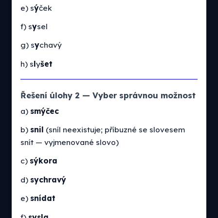
e) s
ý
ček
f) s
y
sel
g) s
y
chavý
h) s
l
y
šet
Řešení úlohy 2 — Vyber správnou možnost
a)
smýčec
b)
snil
(sníl neexistuje; příbuzné se slovesem
snít — vyjmenované slovo)
c)
sýkora
d)
sychravý
e)
snídat
f)
sysla