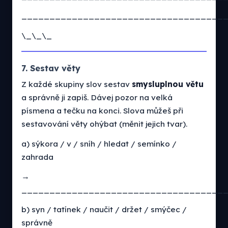
____________________________________
\_\_\_
7. Sestav věty
Z každé skupiny slov sestav
smysluplnou větu
a správně ji zapiš. Dávej pozor na velká
písmena a tečku na konci. Slova můžeš při
sestavování věty ohýbat (měnit jejich tvar).
a) sýkora / v / sníh / hledat / semínko /
zahrada
→
____________________________________
b) syn / tatínek / naučit / držet / smýčec /
správně