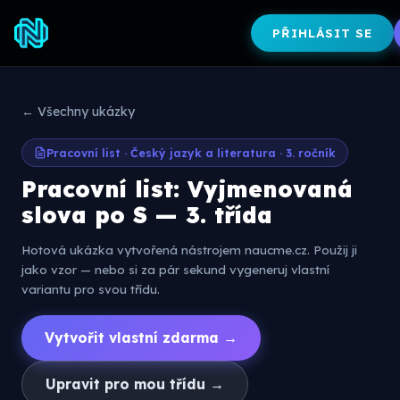
PŘIHLÁSIT SE
← Všechny ukázky
Pracovní list · Český jazyk a literatura · 3. ročník
Pracovní list: Vyjmenovaná
slova po S — 3. třída
Hotová ukázka vytvořená nástrojem naucme.cz. Použij ji
jako vzor — nebo si za pár sekund vygeneruj vlastní
variantu pro svou třídu.
Vytvořit vlastní zdarma →
Upravit pro mou třídu →