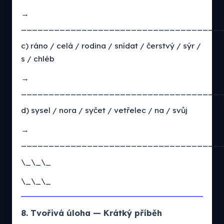
→
____________________________________
c) ráno / celá / rodina / snídat / čerstvý / sýr /
s / chléb
→
____________________________________
d) sysel / nora / syčet / vetřelec / na / svůj
→
____________________________________
\_\_\_
\_\_\_
8. Tvořivá úloha — Krátký příběh