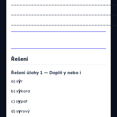
____________________________________
____________________________________
____________________________________
Řešení
Řešení úlohy 1 — Doplň y nebo i
a) s
ý
r
b) s
ý
kora
c) s
y
pat
d) s
y
rový