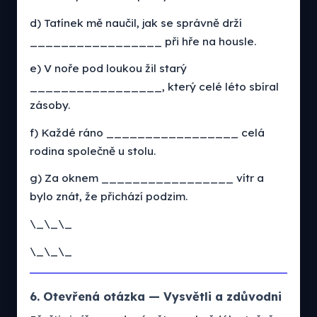
d) Tatínek mě naučil, jak se správně drží
_________________ při hře na housle.
e) V noře pod loukou žil starý
_________________, který celé léto sbíral
zásoby.
f) Každé ráno _________________ celá
rodina společně u stolu.
g) Za oknem _________________ vítr a
bylo znát, že přichází podzim.
\_\_\_
\_\_\_
6. Otevřená otázka — Vysvětli a zdůvodni