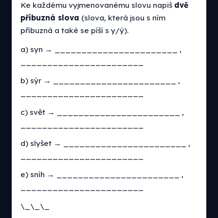
Ke každému vyjmenovanému slovu napiš
dvě
příbuzná slova
(slova, která jsou s ním
příbuzná a také se píší s y/ý).
a) syn → _______________________ ,
_______________________
b) sýr → _______________________ ,
_______________________
c) svět → _______________________ ,
_______________________
d) slyšet → _______________________ ,
_______________________
e) sníh → _______________________ ,
_______________________
\_\_\_