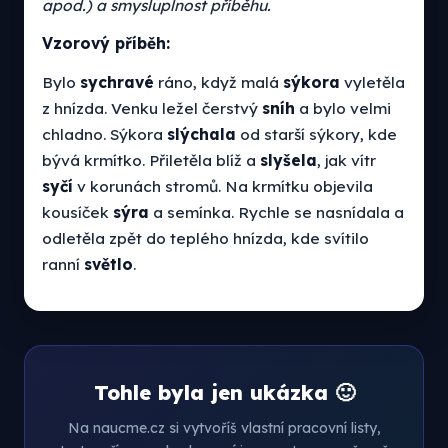
apod.) a smysluplnost příběhu.
Vzorový příběh:
Bylo
sychravé
ráno, když malá
sýkora
vyletěla
z hnízda. Venku ležel čerstvý
sníh
a bylo velmi
chladno. Sýkora
slýchala
od starší sýkory, kde
bývá krmítko. Přiletěla blíž a
slyšela
, jak vítr
syčí
v korunách stromů. Na krmítku objevila
kousíček
sýra
a semínka. Rychle se nasnídala a
odletěla zpět do teplého hnízda, kde svítilo
ranní
světlo
.
Tohle byla jen ukázka 🙂
Na naucme.cz si vytvoříš vlastní pracovní listy,