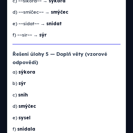
c) ~~síkora~~ →
sýkora
d) ~~smíčec~~ →
smýčec
e) ~~sídat~~ →
snídat
f) ~~sir~~ →
sýr
Řešení úlohy 5 — Doplň věty (vzorové
odpovědi)
a)
sýkora
b)
sýr
c)
sníh
d)
smýčec
e)
sysel
f)
snídala