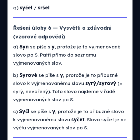
g)
syčel
/
sršel
Řešení úlohy 6 — Vysvětli a zdůvodni
(vzorové odpovědi)
a)
Syn
se píše s
y
, protože je to vyjmenované
slovo po S. Patří přímo do seznamu
vyjmenovaných slov.
b)
Syrové
se píše s
y
, protože je to příbuzné
slovo k vyjmenovanému slovu
syrý/syrový
(=
syrý, nevařený). Toto slovo najdeme v řadě
vyjmenovaných slov po S.
c)
Syčí
se píše s
y
, protože je to příbuzné slovo
k vyjmenovanému slovu
syčet
. Slovo syčet je ve
výčtu vyjmenovaných slov po S.