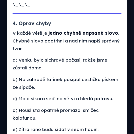
\_\_\_
4. Oprav chyby
V každé větě je
jedno chybně napsané slovo
.
Chybné slovo podtrhni a nad ním napiš správný
tvar.
a) Venku bylo sichravé počasí, takže jsme
zůstali doma.
b) Na zahradě tatínek posípal cestičku pískem
ze sípače.
c) Malá síkora sedí na větvi a hledá potravu.
d) Houslista opatrně promazal smíčec
kalafunou.
e) Zítra ráno budu sídat v sedm hodin.