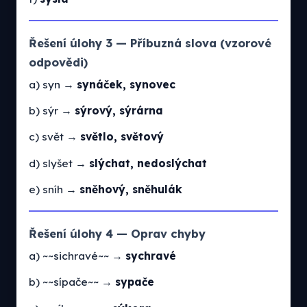
Řešení úlohy 3 — Příbuzná slova (vzorové
odpovědi)
a) syn →
synáček, synovec
b) sýr →
sýrový, sýrárna
c) svět →
světlo, světový
d) slyšet →
slýchat, nedoslýchat
e) sníh →
sněhový, sněhulák
Řešení úlohy 4 — Oprav chyby
a) ~~sichravé~~ →
sychravé
b) ~~sípače~~ →
sypače