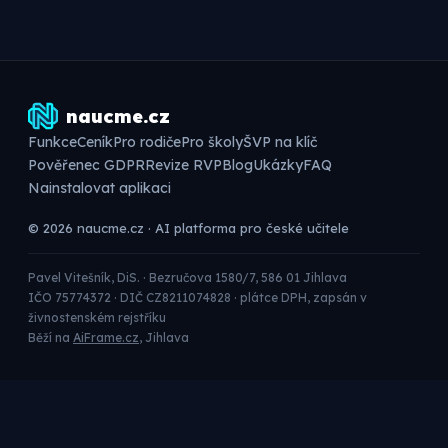
naucme.cz
Funkce
Ceník
Pro rodiče
Pro školy
ŠVP na klíč
Pověřenec GDPR
Revize RVP
Blog
Ukázky
FAQ
Nainstalovat aplikaci
© 2026 naucme.cz · AI platforma pro české učitele
Pavel Vitešník, DiS. · Bezručova 1580/7, 586 01 Jihlava
IČO 75774372 · DIČ CZ8211074828 · plátce DPH, zapsán v
živnostenském rejstříku
Běží na
AiFrame.cz
, Jihlava