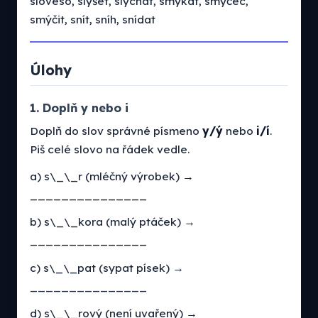
sloveso, slyšet, slýchat, smýkat, smýčec,
smýčit, snít, sníh, snídat
Úlohy
1. Doplň y nebo i
Doplň do slov správné písmeno
y/ý
nebo
i/í
.
Piš celé slovo na řádek vedle.
a) s\_\_r (mléčný výrobek) →
_______________
b) s\_\_kora (malý ptáček) →
_______________
c) s\_\_pat (sypat písek) →
_______________
d) s\_\_rový (není uvařený) →