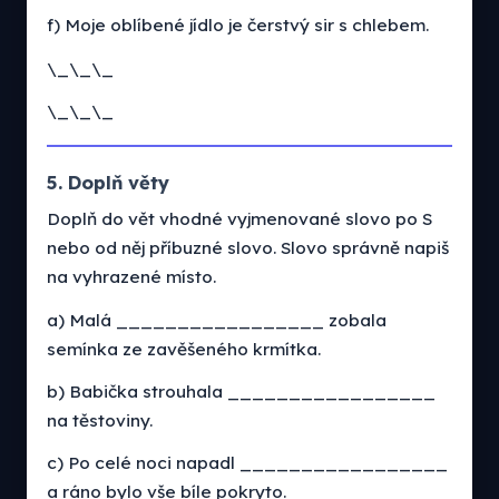
f) Moje oblíbené jídlo je čerstvý sir s chlebem.
\_\_\_
\_\_\_
5. Doplň věty
Doplň do vět vhodné vyjmenované slovo po S
nebo od něj příbuzné slovo. Slovo správně napiš
na vyhrazené místo.
a) Malá _________________ zobala
semínka ze zavěšeného krmítka.
b) Babička strouhala _________________
na těstoviny.
c) Po celé noci napadl _________________
a ráno bylo vše bíle pokryto.