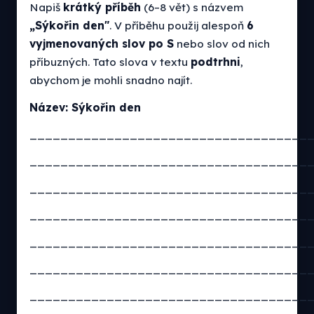
Napiš
krátký příběh
(6–8 vět) s názvem
„Sýkořin den"
. V příběhu použij alespoň
6
vyjmenovaných slov po S
nebo slov od nich
příbuzných. Tato slova v textu
podtrhni
,
abychom je mohli snadno najít.
Název: Sýkořin den
____________________________________
____________________________________
____________________________________
____________________________________
____________________________________
____________________________________
____________________________________