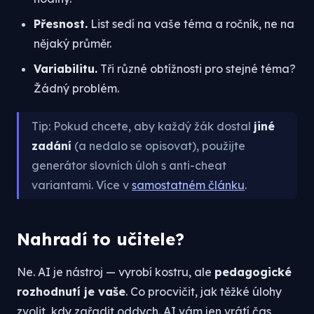
Přesnost.
List sedí na vaše téma a ročník, ne na
nějaký průměr.
Variabilitu.
Tři různé obtížnosti pro stejné téma?
Žádný problém.
Tip: Pokud chcete, aby každý žák dostal
jiné
zadání
(a nedalo se opisovat), použijte
generátor slovních úloh s anti-cheat
variantami. Více v
samostatném článku
.
Nahradí to učitele?
Ne. AI je nástroj — vyrobí kostru, ale
pedagogické
rozhodnutí je vaše
. Co procvičit, jak těžké úlohy
zvolit, kdy zařadit oddych. AI vám jen vrátí čas,