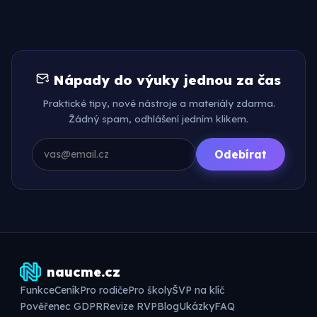
Nápady do výuky jednou za čas
Praktické tipy, nové nástroje a materiály zdarma.
Žádný spam, odhlášení jedním klikem.
Odebírat
naucme.cz
Funkce
Ceník
Pro rodiče
Pro školy
ŠVP na klíč
Pověřenec GDPR
Revize RVP
Blog
Ukázky
FAQ