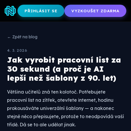
PŘIHLÁSIT SE
VYZKOUŠET ZDARMA
← Zpět na blog
4. 3. 2026
Jak vyrobit pracovní list za
30 sekund (a proč je AI
lepší než šablony z 90. let)
Většina učitelů zná ten kolotoč. Potřebujete
pracovní list na zítřek, otevřete internet, hodinu
prokousáváte univerzální šablony — a nakonec
stejně něco přepisujete, protože to neodpovídá vaší
třídě. Dá se to ale udělat jinak.